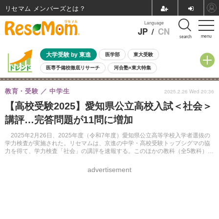
リセマム メンバーズ
Language
JP
/
CN
menu
search
大学受験 by 東進
医学部
東大受験
医専予備校徹底リサーチ
河合塾×東大特集
親子で考える大学選び
高校受験
中学受験
小学校受験
教育・受験
中学生
2025.2.26 Wed 20:36
共通テスト
夏休み
8月開催学校説明会・相談会
【高校受験2025】愛知県公立高校入試＜社会＞
8月開催イベント・WS
全国公立高校 過去問
人気記事
講評…完答問題が11問に増加
自由研究教材（小学生向け）
自由研究教材（中学生向け）
ランキング
2025年2月26日、2025年度（令和7年度）愛知県公立高等学校入学者選抜の
学力検査が実施された。リセマムは、京進の中学・高校受験トップシグマの協
力を得て、学力検査「社会」の講評を速報する。このほかの教科（全5教科）に
ついても同様に掲載する。
advertisement