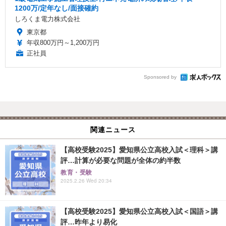
1200万/定年なし/面接確約
しろくま電力株式会社
東京都
年収800万円～1,200万円
正社員
Sponsored by
関連ニュース
【高校受験2025】愛知県公立高校入試＜理科＞講
評…計算が必要な問題が全体の約半数
教育・受験
2025.2.26 Wed 20:34
【高校受験2025】愛知県公立高校入試＜国語＞講
評…昨年より易化