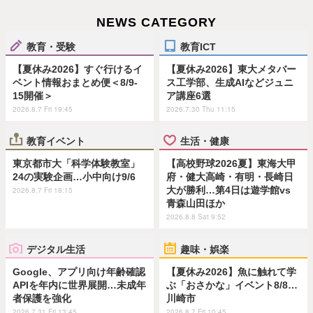
NEWS CATEGORY
教育・受験
教育ICT
【夏休み2026】すぐ行けるイ
【夏休み2026】東大メタバー
ベント情報おまとめ便＜8/9-
ス工学部、生成AIなどジュニ
15開催＞
ア講座6選
2026.8.7 Fri 19:45
2026.7.30 Thu 11:15
教育イベント
生活・健康
東京都市大「科学体験教室」
【高校野球2026夏】東海大甲
24の実験企画…小中向け9/6
府・健大高崎・有明・長崎日
大が勝利…第4日は遊学館vs
2026.8.7 Fri 18:15
青森山田ほか
2026.8.8 Sat 9:52
デジタル生活
趣味・娯楽
Google、アプリ向け年齢確認
【夏休み2026】魚に触れて学
APIを年内に世界展開…未成年
ぶ「おさかな」イベント8/8…
者保護を強化
川崎市
2026.7.31 Fri 13:45
2026.8.7 Fri 10:45