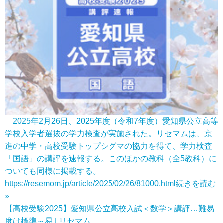
2025年2月26日、2025年度（令和7年度）愛知県公立高等
学校入学者選抜の学力検査が実施された。リセマムは、京
進の中学・高校受験トップシグマの協力を得て、学力検査
「国語」の講評を速報する。このほかの教科（全5教科）に
ついても同様に掲載する。
https://resemom.jp/article/2025/02/26/81000.html
続きを読む
»
【高校受験2025】愛知県公立高校入試＜数学＞講評…難易
度は標準～易 | リセマム