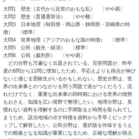
大問1 歴史（古代から近世のおもな乱） 〔やや易〕
大問2 歴史（普通選挙法） 〔やや難〕
大問3 日本地理（秋田県・岡山県・静岡県・宮崎県の特
徴） 〔標準〕
大問4 世界地理（アジアのおもな国の特徴） 〔標準〕
大問5 公民（観光・経済） 〔標準〕
大問6 公民（裁判所） 〔やや易〕
どの分野も万遍なく出題されている。完答問題が、昨年
度の6問から11問に増加したため、手応えよりも得点が伸び
ないと感じる受験生がいるかもしれない。歴史分野は、世
界の出来事とのつながりを問う問題で差がつくだろう。流
れだけでなく、重要な出来事の同時期における世界の情勢
もおさえ、知識を広い視野で整理したい。地理分野は、見
慣れない資料を理解するのに手間取ると時間を取られてし
まうため、該当地域の示す特徴を資料から手早くピックア
ップして解答したい。公民分野は、選択肢を吟味するうえ
での根拠となる知識が重要になるため、正確な理解が得点