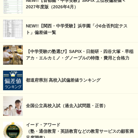
NEW!!【首都圏・中学受験】SAPIX 上位校偏差値＜
2027年度版（2026年4月）
NEW!!【関西・中学受験】浜学園「小6合否判定テス
ト」偏差値一覧
【中学受験の塾選び】SAPIX・日能研・四谷大塚・早稲
アカ・エルカミノ・グノーブルの特徴・費用と合格力
都道府県別 高校入試偏差値ランキング
全国公立高校入試（過去入試問題・正答）
イード・アワード
（塾・通信教育・英語教育などの教育サービスの顧客満
足度調査）