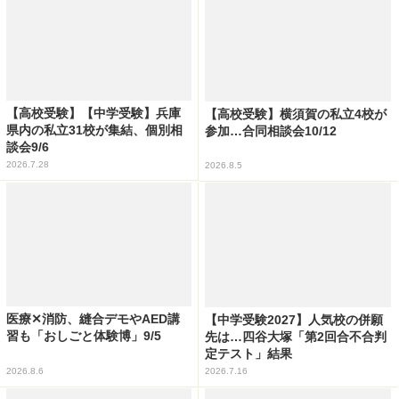
【高校受験】【中学受験】兵庫
【高校受験】横須賀の私立4校が
県内の私立31校が集結、個別相
参加…合同相談会10/12
談会9/6
2026.7.28
2026.8.5
医療✕消防、縫合デモやAED講
【中学受験2027】人気校の併願
習も「おしごと体験博」9/5
先は…四谷大塚「第2回合不合判
定テスト」結果
2026.8.6
2026.7.16