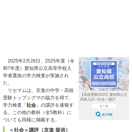
2025年2月26日、2025年度（令
和7年度）愛知県公立高等学校入
学者選抜の学力検査が実施され
た。
リセマムは、京進の中学・高校
【高校受験2025】愛知県公立
受験トップシグマの協力を得て、
高校入試＜社会＞講評
学力検査「
社会
」の講評を速報す
全 1 枚
る。この他の教科（全5教科）に
拡大写真
ついても同様に掲載する。
＜社会＞講評（京進 提供）