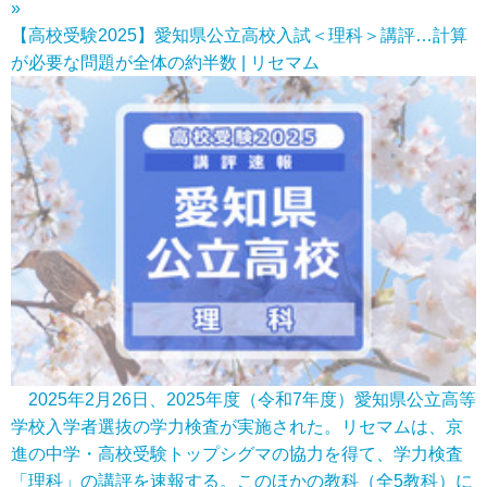
»
【高校受験2025】愛知県公立高校入試＜理科＞講評…計算
が必要な問題が全体の約半数 | リセマム
2025年2月26日、2025年度（令和7年度）愛知県公立高等
学校入学者選抜の学力検査が実施された。リセマムは、京
進の中学・高校受験トップシグマの協力を得て、学力検査
「理科」の講評を速報する。このほかの教科（全5教科）に