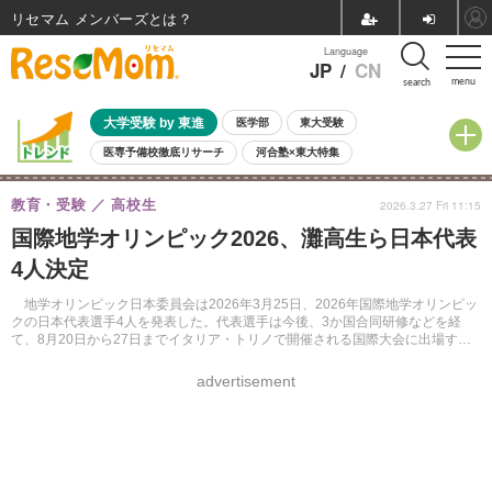
リセマム メンバーズ
Language
JP
/
CN
menu
search
大学受験 by 東進
医学部
東大受験
医専予備校徹底リサーチ
河合塾×東大特集
親子で考える大学選び
高校受験
中学受験
小学校受験
教育・受験
高校生
2026.3.27 Fri 11:15
共通テスト
夏休み
8月開催学校説明会・相談会
国際地学オリンピック2026、灘高生ら日本代表
8月開催イベント・WS
全国公立高校 過去問
人気記事
4人決定
自由研究教材（小学生向け）
自由研究教材（中学生向け）
ランキング
地学オリンピック日本委員会は2026年3月25日、2026年国際地学オリンピッ
クの日本代表選手4人を発表した。代表選手は今後、3か国合同研修などを経
て、8月20日から27日までイタリア・トリノで開催される国際大会に出場す
る。
advertisement