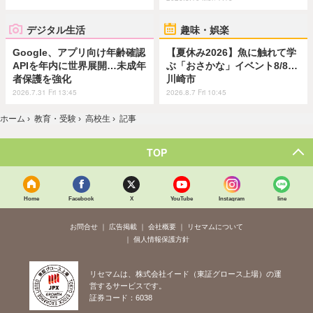
デジタル生活
趣味・娯楽
Google、アプリ向け年齢確認
【夏休み2026】魚に触れて学
APIを年内に世界展開…未成年
ぶ「おさかな」イベント8/8…
者保護を強化
川崎市
2026.7.31 Fri 13:45
2026.8.7 Fri 10:45
ホーム
›
教育・受験
›
高校生
›
記事
TOP
Home
Facebook
X
YouTube
Instagram
line
お問合せ
広告掲載
会社概要
リセマムについて
個人情報保護方針
リセマムは、株式会社イード（東証グロース上場）の運
営するサービスです。
証券コード：6038