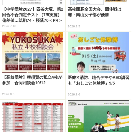
【中学受験2027】四谷大塚、第2
高校囲碁全国大会、団体戦は
回合不合判定テスト（7/5実施）
灘・南山女子部が優勝
偏差値…筑駒74・桜蔭70＜PR＞
2026.7.10
2026.8.5
【高校受験】横須賀の私立4校が
医療✕消防、縫合デモやAED講習
参加…合同相談会10/12
も「おしごと体験博」9/5
2026.8.5
2026.8.6