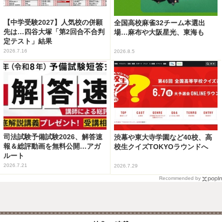
【中学受験2027】人気校の併願
全国高校麻雀32チーム本選出
先は…四谷大塚「第2回合不合判
場…麻布や大阪星光、東海も
定テスト」結果
2026.7.16
2026.8.5
司法試験予備試験2026、解答速
渋幕や東大寺学園など40校、高
報＆総評動画を無料公開…アガ
校生クイズTOKYOラウンドへ
ルート
2026.7.21
2026.7.29
Recommended by