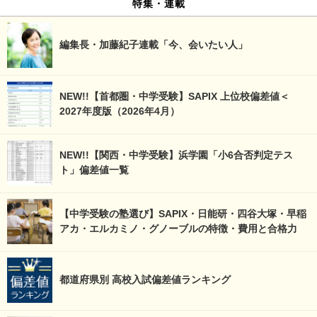
特集・連載
編集長・加藤紀子連載「今、会いたい人」
NEW!!【首都圏・中学受験】SAPIX 上位校偏差値＜
2027年度版（2026年4月）
NEW!!【関西・中学受験】浜学園「小6合否判定テス
ト」偏差値一覧
【中学受験の塾選び】SAPIX・日能研・四谷大塚・早稲
アカ・エルカミノ・グノーブルの特徴・費用と合格力
都道府県別 高校入試偏差値ランキング