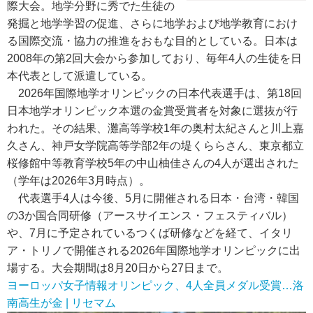
際大会。地学分野に秀でた生徒の
発掘と地学学習の促進、さらに地学および地学教育におけ
る国際交流・協力の推進をおもな目的としている。日本は
2008年の第2回大会から参加しており、毎年4人の生徒を日
本代表として派遣している。
2026年国際地学オリンピックの日本代表選手は、第18回
日本地学オリンピック本選の金賞受賞者を対象に選抜が行
われた。その結果、灘高等学校1年の奥村太紀さんと川上嘉
久さん、神戸女学院高等学部2年の堤くららさん、東京都立
桜修館中等教育学校5年の中山柚佳さんの4人が選出された
（学年は2026年3月時点）。
代表選手4人は今後、5月に開催される日本・台湾・韓国
の3か国合同研修（アースサイエンス・フェスティバル）
や、7月に予定されているつくば研修などを経て、イタリ
ア・トリノで開催される2026年国際地学オリンピックに出
場する。大会期間は8月20日から27日まで。
ヨーロッパ女子情報オリンピック、4人全員メダル受賞…洛
南高生が金 | リセマム