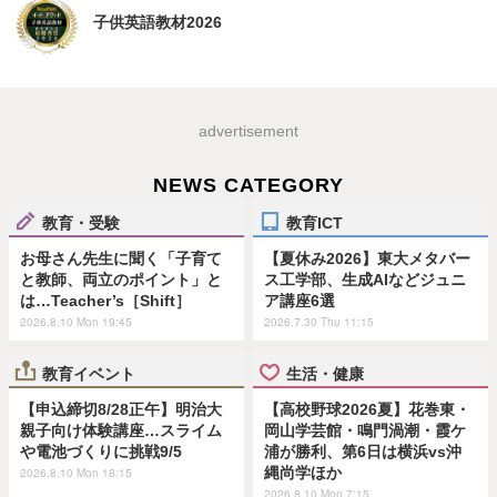
子供英語教材2026
advertisement
NEWS CATEGORY
教育・受験
教育ICT
お母さん先生に聞く「子育て
【夏休み2026】東大メタバー
と教師、両立のポイント」と
ス工学部、生成AIなどジュニ
は…Teacher’s［Shift］
ア講座6選
2026.8.10 Mon 19:45
2026.7.30 Thu 11:15
教育イベント
生活・健康
【申込締切8/28正午】明治大
【高校野球2026夏】花巻東・
親子向け体験講座…スライム
岡山学芸館・鳴門渦潮・霞ケ
や電池づくりに挑戦9/5
浦が勝利、第6日は横浜vs沖
縄尚学ほか
2026.8.10 Mon 18:15
2026.8.10 Mon 7:15