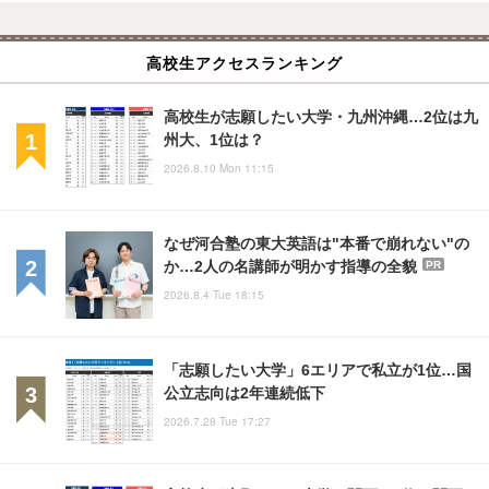
高校生アクセスランキング
高校生が志願したい大学・九州沖縄…2位は九
州大、1位は？
2026.8.10 Mon 11:15
なぜ河合塾の東大英語は"本番で崩れない"の
か…2人の名講師が明かす指導の全貌
PR
2026.8.4 Tue 18:15
「志願したい大学」6エリアで私立が1位…国
公立志向は2年連続低下
2026.7.28 Tue 17:27