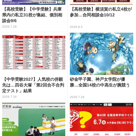
【高校受験】【中学受験】兵庫
【高校受験】横須賀の私立4校が
県内の私立31校が集結、個別相
参加…合同相談会10/12
談会9/6
2026.7.28
2026.8.5
【中学受験2027】人気校の併願
砂金甲子園、神戸女学院が優
先は…四谷大塚「第2回合不合判
勝…全国14校の中高生が腕競う
定テスト」結果
2026.7.16
2026.7.29