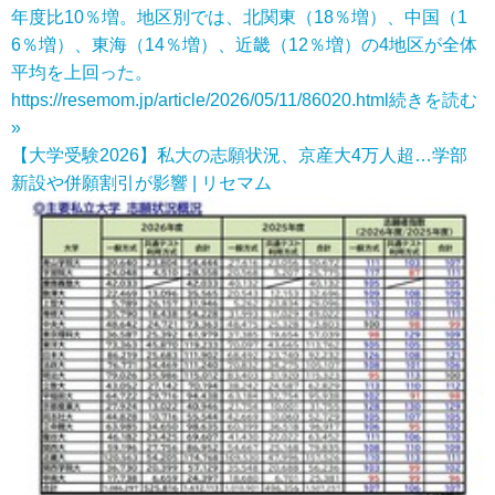
年度比10％増。地区別では、北関東（18％増）、中国（1
6％増）、東海（14％増）、近畿（12％増）の4地区が全体
平均を上回った。
https://resemom.jp/article/2026/05/11/86020.html
続きを読む
»
【大学受験2026】私大の志願状況、京産大4万人超…学部
新設や併願割引が影響 | リセマム