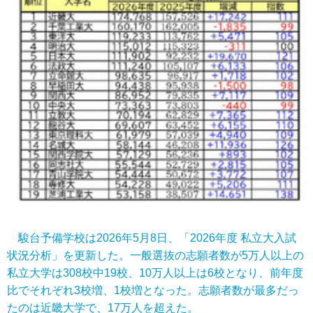
駿台予備学校は2026年5月8日、「2026年度 私立大入試
状況分析」を更新した。一般選抜の志願者数が5万人以上の
私立大学は308校中19校、10万人以上は6校となり、前年度
比でそれぞれ3校増、1校増となった。志願者数が最多だっ
たのは近畿大学で、17万人を超えた。