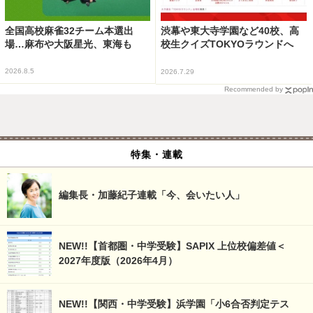
全国高校麻雀32チーム本選出
渋幕や東大寺学園など40校、高
場…麻布や大阪星光、東海も
校生クイズTOKYOラウンドへ
2026.8.5
2026.7.29
Recommended by
特集・連載
編集長・加藤紀子連載「今、会いたい人」
NEW!!【首都圏・中学受験】SAPIX 上位校偏差値＜
2027年度版（2026年4月）
NEW!!【関西・中学受験】浜学園「小6合否判定テス