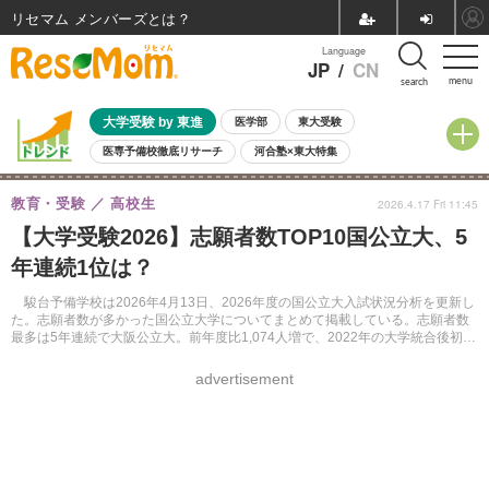
リセマム メンバーズ
Language
JP
/
CN
menu
search
大学受験 by 東進
医学部
東大受験
医専予備校徹底リサーチ
河合塾×東大特集
親子で考える大学選び
高校受験
中学受験
小学校受験
教育・受験
高校生
2026.4.17 Fri 11:45
共通テスト
夏休み
8月開催学校説明会・相談会
【大学受験2026】志願者数TOP10国公立大、5
8月開催イベント・WS
全国公立高校 過去問
人気記事
年連続1位は？
自由研究教材（小学生向け）
自由研究教材（中学生向け）
ランキング
駿台予備学校は2026年4月13日、2026年度の国公立大入試状況分析を更新し
た。志願者数が多かった国公立大学についてまとめて掲載している。志願者数
最多は5年連続で大阪公立大。前年度比1,074人増で、2022年の大学統合後初め
て1万5,000人を上回った。
advertisement