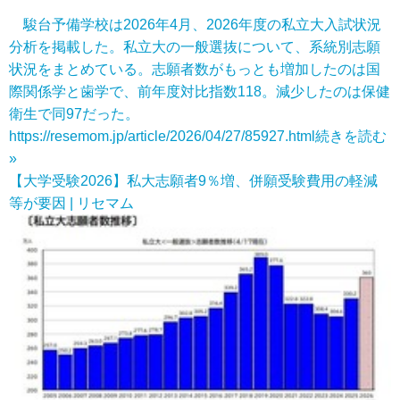
駿台予備学校は2026年4月、2026年度の私立大入試状況
分析を掲載した。私立大の一般選抜について、系統別志願
状況をまとめている。志願者数がもっとも増加したのは国
際関係学と歯学で、前年度対比指数118。減少したのは保健
衛生で同97だった。
https://resemom.jp/article/2026/04/27/85927.html
続きを読む
»
【大学受験2026】私大志願者9％増、併願受験費用の軽減
等が要因 | リセマム