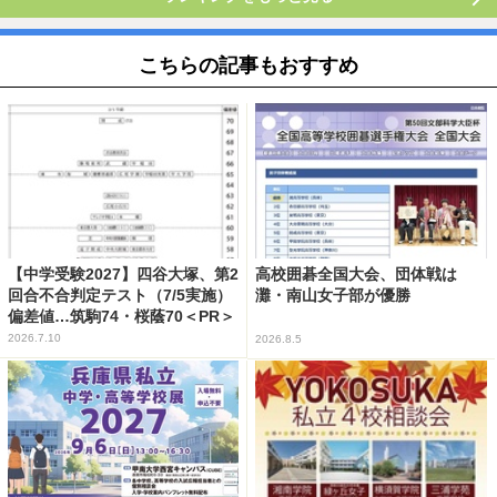
こちらの記事もおすすめ
【中学受験2027】四谷大塚、第2
高校囲碁全国大会、団体戦は
回合不合判定テスト（7/5実施）
灘・南山女子部が優勝
偏差値…筑駒74・桜蔭70＜PR＞
2026.7.10
2026.8.5