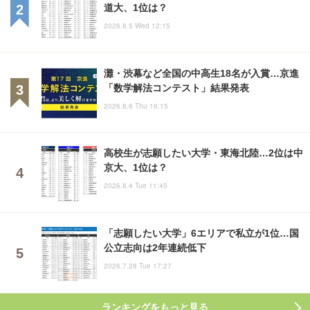
道大、1位は？
2026.8.5 Wed 12:15
灘・渋幕など全国の中高生18名が入賞…京進
「数学解法コンテスト」結果発表
2026.8.6 Thu 16:15
高校生が志願したい大学・東海北陸…2位は中
京大、1位は？
2026.8.4 Tue 11:45
「志願したい大学」6エリアで私立が1位…国
公立志向は2年連続低下
2026.7.28 Tue 17:27
ランキングをもっと見る