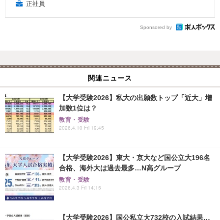
正社員
Sponsored by
関連ニュース
【大学受験2026】私大の出願数トップ「近大」増
加数1位は？
教育・受験
2026.4.10 Fri 19:45
【大学受験2026】東大・京大など国公立大196名
合格、海外大は過去最多…N高グループ
教育・受験
2026.4.3 Fri 14:15
【大学受験2026】国公私立大732校の入試結果…