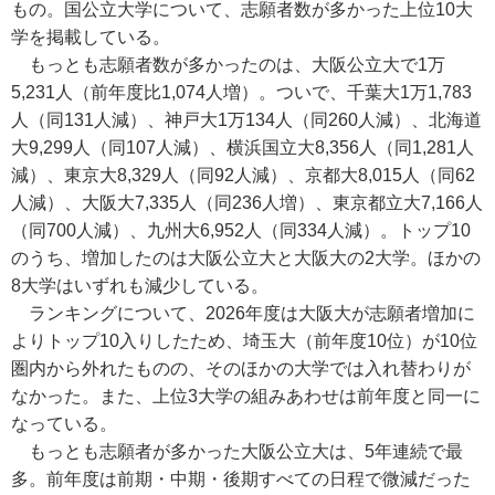
もの。国公立大学について、志願者数が多かった上位10大
学を掲載している。
もっとも志願者数が多かったのは、大阪公立大で1万
5,231人（前年度比1,074人増）。ついで、千葉大1万1,783
人（同131人減）、神戸大1万134人（同260人減）、北海道
大9,299人（同107人減）、横浜国立大8,356人（同1,281人
減）、東京大8,329人（同92人減）、京都大8,015人（同62
人減）、大阪大7,335人（同236人増）、東京都立大7,166人
（同700人減）、九州大6,952人（同334人減）。トップ10
のうち、増加したのは大阪公立大と大阪大の2大学。ほかの
8大学はいずれも減少している。
ランキングについて、2026年度は大阪大が志願者増加に
よりトップ10入りしたため、埼玉大（前年度10位）が10位
圏内から外れたものの、そのほかの大学では入れ替わりが
なかった。また、上位3大学の組みあわせは前年度と同一に
なっている。
もっとも志願者が多かった大阪公立大は、5年連続で最
多。前年度は前期・中期・後期すべての日程で微減だった