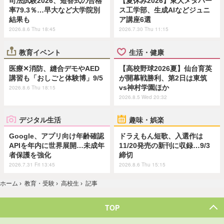
司法試験2026、短答式の合格
【夏休み2026】東大メタバー
率79.3％…早大など大学院別
ス工学部、生成AIなどジュニ
結果も
ア講座6選
2026.8.6 Thu 18:45
2026.7.30 Thu 11:15
教育イベント
生活・健康
医療✕消防、縫合デモやAED
【高校野球2026夏】仙台育英
講習も「おしごと体験博」9/5
が開幕戦勝利、第2日は東筑
vs神村学園ほか
2026.8.6 Thu 18:15
2026.8.5 Wed 20:32
デジタル生活
趣味・娯楽
Google、アプリ向け年齢確認
ドラえもん短歌、入選作は
APIを年内に世界展開…未成年
11/20発売の新刊に収録…9/3
者保護を強化
締切
2026.7.31 Fri 13:45
2026.8.6 Thu 15:15
ホーム
›
教育・受験
›
高校生
›
記事
TOP