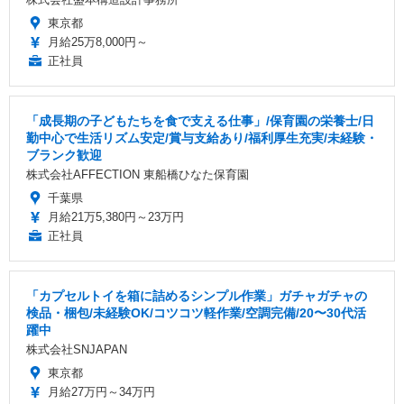
東京都
月給25万8,000円～
正社員
「成長期の子どもたちを食で支える仕事」/保育園の栄養士/日
勤中心で生活リズム安定/賞与支給あり/福利厚生充実/未経験・
ブランク歓迎
株式会社AFFECTION 東船橋ひなた保育園
千葉県
月給21万5,380円～23万円
正社員
「カプセルトイを箱に詰めるシンプル作業」ガチャガチャの
検品・梱包/未経験OK/コツコツ軽作業/空調完備/20〜30代活
躍中
株式会社SNJAPAN
東京都
月給27万円～34万円