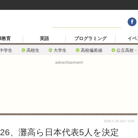
際教育
英語
プログラミング
イベ
中学生
高校生
大学生
高校偏差値
公立高校・
advertisement
2026.4.25 Sat 14:00
26、灘高ら日本代表5人を決定