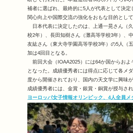
補者に選ばれ、最終的に5人が代表として決定
関心向上や国際交流の強化をおもな目的とし
日本代表に決定したのは、上通一晃さん（久
校2年）、長田知樹さん（灘高等学校3年）、
友紘さん（東大寺学園高等学校3年）の5人（五
加は4回目となる。
前回大会（IOAA2025）には64か国からお
となった。成績優秀者には得点に応じて各メダル
度から開催されており、国内の天文学に興味
成績優秀者には、金賞・銀賞・銅賞が授与さ
ヨーロッパ女子情報オリンピック、4人全員メダ