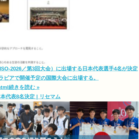
SO-2026／第3回大会）に出場する日本代表選手4名が決定
アラビアで開催予定の国際大会に出場する。
html
続きを読む »
代表8名決定 | リセマム