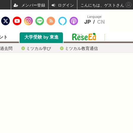
ログイン
こんにちは、ゲストさん
Language
JP
/
CN
ント
大学受験 by 東進
過去問
ミツカル学び
ミツカル教育通信