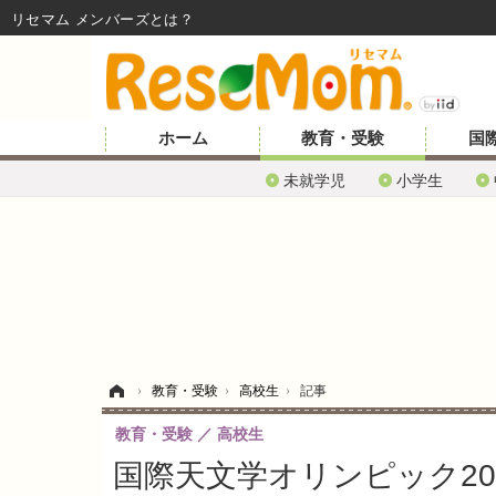
リセマム メンバーズ
ホーム
教育・受験
国
未就学児
小学生
ホーム
›
教育・受験
›
高校生
›
記事
教育・受験
高校生
国際天文学オリンピック20