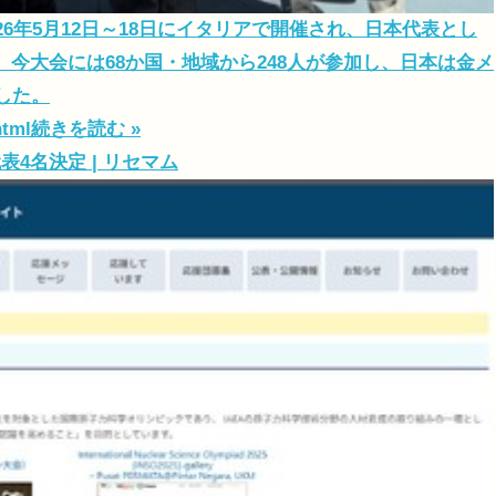
6年5月12日～18日にイタリアで開催され、日本代表とし
今大会には68か国・地域から248人が参加し、日本は金メ
した。
html
続きを読む »
4名決定 | リセマム