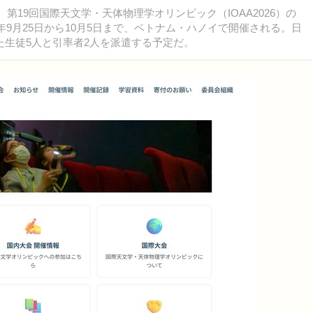
第19回国際天文学・天体物理学オリンピック（IOAA2026）の
年9月25日から10月5日まで、ベトナム・ハノイで開催される。日
た生徒5人と引率者2人を派遣する予定だ。