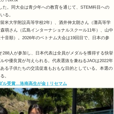
した。同大会は青少年への教育を通じて、STEM科目への
ている。
留米大学附設高等学校2年）、酒井伸太朗さん（灘高等学
中森萌さん（広島インターナショナルスクール11年）、山中
十音順）。2026年のベトナム大会は19回目で、日本の参
よそ288人が参加し、日本代表は全員がメダルを獲得する快挙
や優良賞が与えられる。代表選抜を兼ねるJAOは2022年
がある子供たちの交流促進もおもな目的としている。本選の
れる。
ル受賞…洛南高生が金 | リセマム