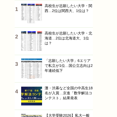
高校生が志願したい大学・関
西…2位は関西大、1位は？
高校生が志願したい大学・北
海道…2位は北海道大、1位
は？
「志願したい大学」6エリア
で私立が1位…国公立志向は2
年連続低下
灘・渋幕など全国の中高生18
名が入賞…京進「数学解法コ
ンテスト」結果発表
【大学受験2026】私大一般