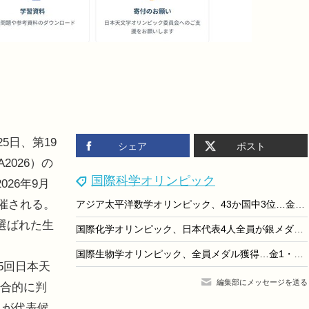
5日、第19
シェア
ポスト
2026）の
国際科学オリンピック
26年9月
開催される。
アジア太平洋数学オリンピック、43か国中3位…金1・銀2・銅4名
選ばれた生
国際化学オリンピック、日本代表4人全員が銀メダル獲得
国際生物学オリンピック、全員メダル獲得…金1・銀2・銅1
5回日本天
編集部にメッセージを送る
総合的に判
人が代表候