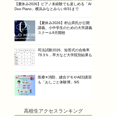
【夏休み2026】ピアノ未経験でも楽しめる「AI
Duo Piano」横浜みなとみらい8/31まで
【夏休み2026】村山斉氏が公開
講義、小中学生のための大学講義
スクール9月開校
司法試験2026、短答式の合格率
79.3％…早大など大学院別結果も
医療✕消防、縫合デモやAED講習
も「おしごと体験博」9/5
高校生アクセスランキング