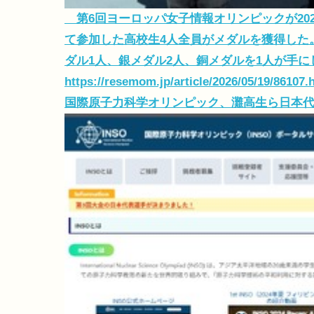
第6回ヨーロッパ女子情報オリンピックが202
て参加した高校生4人全員がメダルを獲得した。
ダル1人、銀メダル2人、銅メダルを1人が手に
https://resemom.jp/article/2026/05/19/86107.
国際原子力科学オリンピック、灘高生ら日本代表