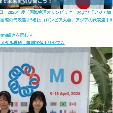
2日、2026年度「国際物理オリンピック」および「アジア物
国際の代表選手5名はコロンビア大会、アジアの代表選手8
html
続きを読む »
ダル獲得…国別10位 | リセマム