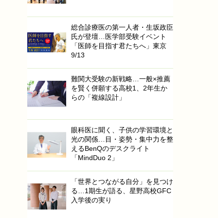
総合診療医の第一人者・生坂政臣
氏が登壇…医学部受験イベント
「医師を目指す君たちへ」東京
9/13
難関大受験の新戦略…一般×推薦
を賢く併願する高校1、2年生か
らの「複線設計」
眼科医に聞く、子供の学習環境と
光の関係…目・姿勢・集中力を整
えるBenQのデスクライト
「MindDuo 2」
「世界とつながる自分」を見つけ
る…1期生が語る、星野高校GFC
入学後の実り