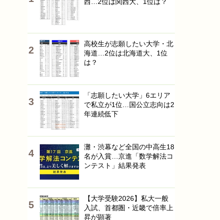
西…2位は関西大、1位は？
高校生が志願したい大学・北
海道…2位は北海道大、1位
は？
「志願したい大学」6エリア
で私立が1位…国公立志向は2
年連続低下
灘・渋幕など全国の中高生18
名が入賞…京進「数学解法コ
ンテスト」結果発表
【大学受験2026】私大一般
入試、首都圏・近畿で倍率上
昇が顕著