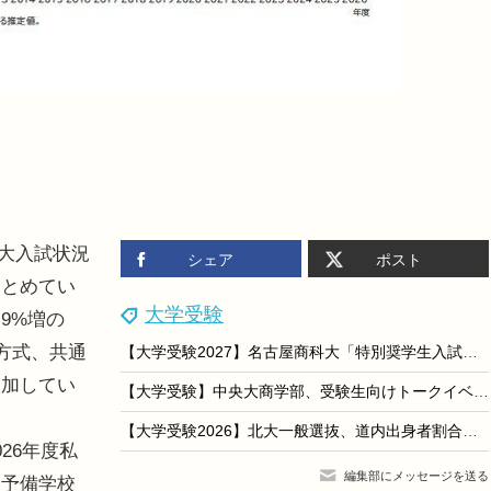
立大入試状況
シェア
ポスト
まとめてい
大学受験
9%増の
方式、共通
【大学受験2027】名古屋商科大「特別奨学生入試」最大360万円給付
増加してい
【大学受験】中央大商学部、受験生向けトークイベント…多摩・Zoomで8/22
【大学受験2026】北大一般選抜、道内出身者割合は前期33.4％…過去10年で2番目の低さ
26年度私
編集部にメッセージを送る
台予備学校