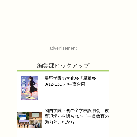
advertisement
編集部ピックアップ
星野学園の文化祭「星華祭」
9/12-13…小中高合同
関西学院・初の全学校説明会…教
育現場から語られた「一貫教育の
魅力とこれから」