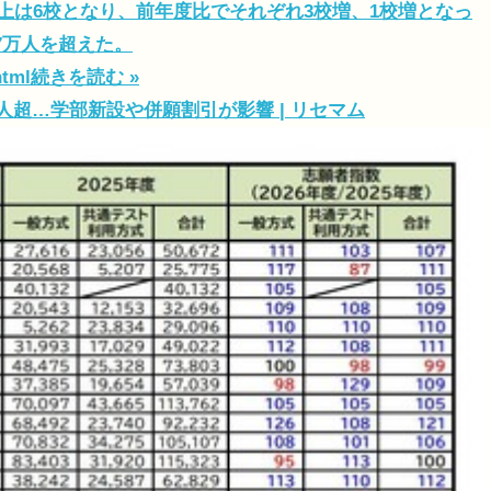
以上は6校となり、前年度比でそれぞれ3校増、1校増となっ
7万人を超えた。
html
続きを読む »
人超…学部新設や併願割引が影響 | リセマム