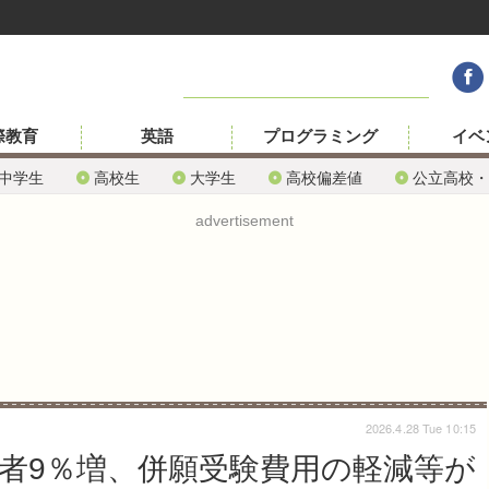
際教育
英語
プログラミング
イベ
中学生
高校生
大学生
高校偏差値
公立高校・
advertisement
2026.4.28 Tue 10:15
願者9％増、併願受験費用の軽減等が