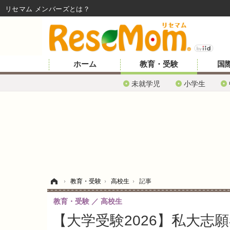
リセマム メンバーズ
ホーム
教育・受験
国
未就学児
小学生
ホーム
›
教育・受験
›
高校生
›
記事
教育・受験
高校生
【大学受験2026】私大志