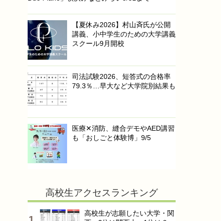
【夏休み2026】村山斉氏が公開
講義、小中学生のための大学講義
スクール9月開校
司法試験2026、短答式の合格率
79.3％…早大など大学院別結果も
医療✕消防、縫合デモやAED講習
も「おしごと体験博」9/5
高校生アクセスランキング
高校生が志願したい大学・関