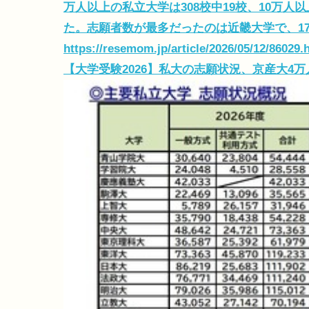
万人以上の私立大学は308校中19校、10万人
た。志願者数が最多だったのは近畿大学で、1
https://resemom.jp/article/2026/05/12/86029.
【大学受験2026】私大の志願状況、京産大4万