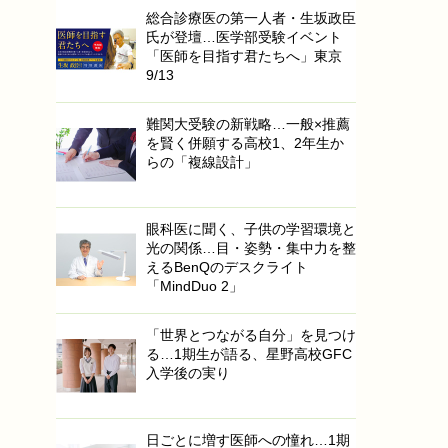
総合診療医の第一人者・生坂政臣
氏が登壇…医学部受験イベント
「医師を目指す君たちへ」東京
9/13
難関大受験の新戦略…一般×推薦
を賢く併願する高校1、2年生か
らの「複線設計」
眼科医に聞く、子供の学習環境と
光の関係…目・姿勢・集中力を整
えるBenQのデスクライト
「MindDuo 2」
「世界とつながる自分」を見つけ
る…1期生が語る、星野高校GFC
入学後の実り
日ごとに増す医師への憧れ…1期