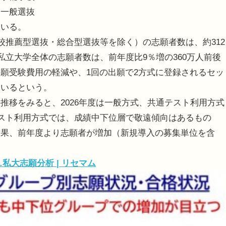
、一般選抜
ている。
校推薦型選抜・総合型選抜等を除く）の志願者数は、約312
私立大学全体の志願者数は、前年度比9％増の360万人前後
願受験費用の軽減や、1回の出願で2方式に登録されるセッ
ているという。
移をみると、2026年度は一般方式、共通テスト利用方式
テスト利用方式では、成績中下位層で敬遠傾向はあるもの
結果、前年度より志願者が増加（新規導入の募集単位を含
…私大志願分析 | リセマム