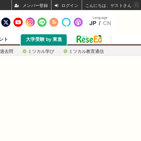
ログイン
こんにちは、ゲストさん
Language
JP
/
CN
ント
大学受験 by 東進
過去問
ミツカル学び
ミツカル教育通信