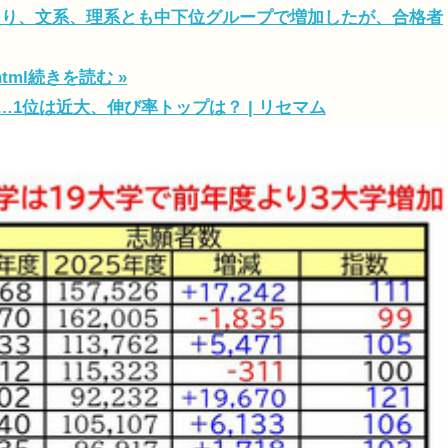
より、文系、理系とも中下位グループで増加したが、合格者
html
続きを読む »
…1位は近大、伸び率トップは？ | リセマム