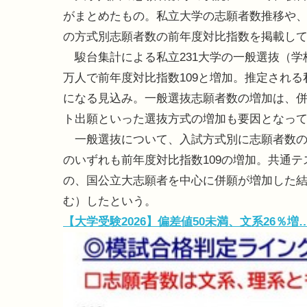
がまとめたもの。私立大学の志願者数推移や
の方式別志願者数の前年度対比指数を掲載し
駿台集計による私立231大学の一般選抜（学
万人で前年度対比指数109と増加。推定される
になる見込み。一般選抜志願者数の増加は、併
ト出願といった選抜方式の増加も要因となっ
一般選抜について、入試方式別に志願者数の推
のいずれも前年度対比指数109の増加。共通
の、国公立大志願者を中心に併願が増加した
む）したという。
【大学受験2026】偏差値50未満、文系26％増