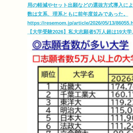
用の軽減やセット出願などの選抜方式導入に
数は文系、理系ともに前年度並みであった。
https://resemom.jp/article/2026/05/13/86055.
【大学受験2026】私大志願者5万人超は19大学