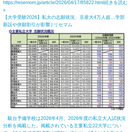
https://resemom.jp/article/2026/04/17/85822.html
続きを読む
»
【大学受験2026】私大の志願状況、京産大4万人超…学部
新設や併願割引が影響 | リセマム
駿台予備学校は2026年4月、2026年度の私立大入試状況
分析を掲載した。掲載されている主要私立22大学につい