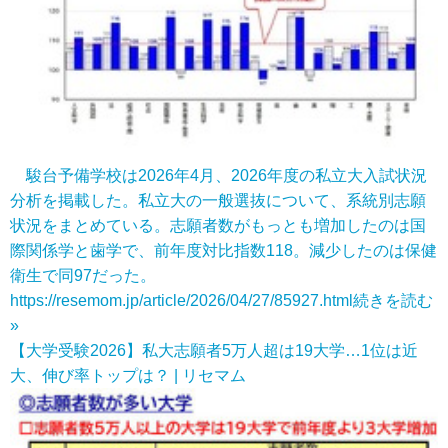
駿台予備学校は2026年4月、2026年度の私立大入試状況
分析を掲載した。私立大の一般選抜について、系統別志願
状況をまとめている。志願者数がもっとも増加したのは国
際関係学と歯学で、前年度対比指数118。減少したのは保健
衛生で同97だった。
https://resemom.jp/article/2026/04/27/85927.html
続きを読む
»
【大学受験2026】私大志願者5万人超は19大学…1位は近
大、伸び率トップは？ | リセマム