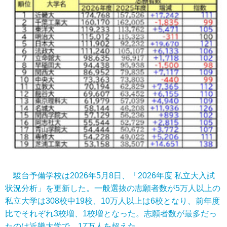
駿台予備学校は2026年5月8日、「2026年度 私立大入試
状況分析」を更新した。一般選抜の志願者数が5万人以上の
私立大学は308校中19校、10万人以上は6校となり、前年度
比でそれぞれ3校増、1校増となった。志願者数が最多だっ
たのは近畿大学で、17万人を超えた。