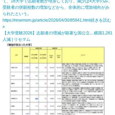
て、18大学で志願者数が増加しており、減少は4大学のみ。
受験者の併願校数の増加などから、全体的に増加傾向がみ
られたという。
https://resemom.jp/article/2026/04/30/85941.html
続きを読む
»
【大学受験2026】志願者の増減が顕著な国公立…横国1,281
人減 | リセマム