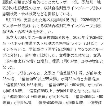
願動向を駿台が多角的にまとめたレポート集。系統別・地
区別の志願状況のほか、模試合格判定ライングループ別の
志願状況・合格状況などを掲載している。
5月11日に更新された地区別志願状況では、2026年度私
立大学一般選抜における模試合格判定ライングループ別志
願状況・合格状況を分析した。
私立大308大学の一般選抜志願者数を、2025年度第3回駿
台・ベネッセ共通テスト模試の合格判定ライン（B判定）ラ
インをもとに、学部単位（医学部は別集計）で5つのグルー
プに分類し、前年度と比較した。文理別の全体では、文系
（前年度比12％増）は増加、理系（同6％増）はやや増加と
なった。
グループ別にみると、文系は「偏差値50未満」が前年比
26％増、「偏差値50以上55未満」が同22％増と大幅増加、
「偏差値60以上65未満」「偏差値55以上60未満」がいずれ
も同14％増、「偏差値65以上」が同4％増となった。理系
は「偏差値60以上65未満」が同10％増、「偏差値55以上60
未満」が同9％増、「偏差値50未満」が同8％増、「偏差値