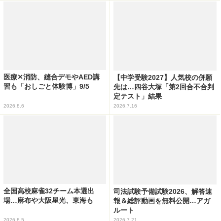
医療✕消防、縫合デモやAED講
【中学受験2027】人気校の併願
習も「おしごと体験博」9/5
先は…四谷大塚「第2回合不合判
定テスト」結果
2026.8.6
2026.7.16
全国高校麻雀32チーム本選出
司法試験予備試験2026、解答速
場…麻布や大阪星光、東海も
報＆総評動画を無料公開…アガ
ルート
2026.8.5
2026.7.21