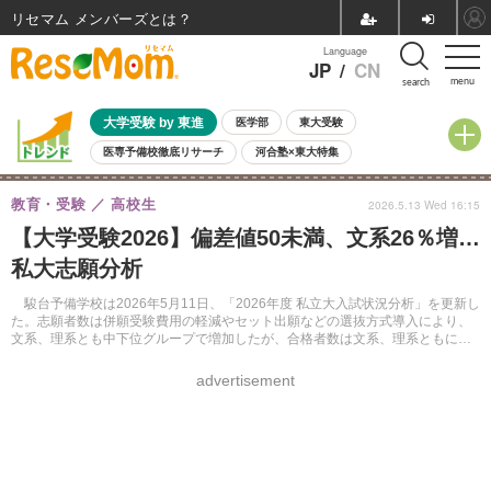
リセマム メンバーズ
Language
JP
/
CN
menu
search
大学受験 by 東進
医学部
東大受験
医専予備校徹底リサーチ
河合塾×東大特集
親子で考える大学選び
高校受験
中学受験
小学校受験
教育・受験
高校生
2026.5.13 Wed 16:15
共通テスト
夏休み
8月開催学校説明会・相談会
【大学受験2026】偏差値50未満、文系26％増…
8月開催イベント・WS
全国公立高校 過去問
人気記事
私大志願分析
自由研究教材（小学生向け）
自由研究教材（中学生向け）
ランキング
駿台予備学校は2026年5月11日、「2026年度 私立大入試状況分析」を更新し
た。志願者数は併願受験費用の軽減やセット出願などの選抜方式導入により、
文系、理系とも中下位グループで増加したが、合格者数は文系、理系ともに前
年度並みであった。
advertisement