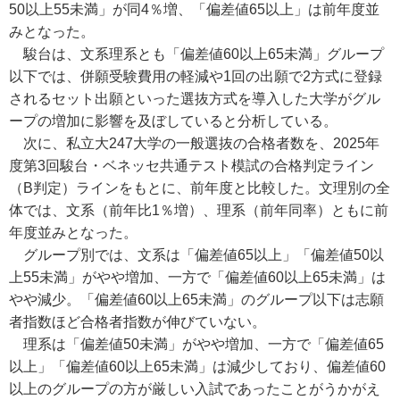
50以上55未満」が同4％増、「偏差値65以上」は前年度並
みとなった。
駿台は、文系理系とも「偏差値60以上65未満」グループ
以下では、併願受験費用の軽減や1回の出願で2方式に登録
されるセット出願といった選抜方式を導入した大学がグル
ープの増加に影響を及ぼしていると分析している。
次に、私立大247大学の一般選抜の合格者数を、2025年
度第3回駿台・ベネッセ共通テスト模試の合格判定ライン
（B判定）ラインをもとに、前年度と比較した。文理別の全
体では、文系（前年比1％増）、理系（前年同率）ともに前
年度並みとなった。
グループ別では、文系は「偏差値65以上」「偏差値50以
上55未満」がやや増加、一方で「偏差値60以上65未満」は
やや減少。「偏差値60以上65未満」のグループ以下は志願
者指数ほど合格者指数が伸びていない。
理系は「偏差値50未満」がやや増加、一方で「偏差値65
以上」「偏差値60以上65未満」は減少しており、偏差値60
以上のグループの方が厳しい入試であったことがうかがえ