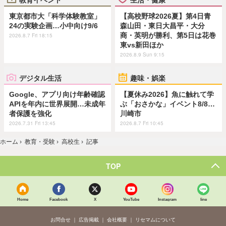
東京都市大「科学体験教室」
【高校野球2026夏】第4日青
24の実験企画…小中向け9/6
森山田・東日大昌平・大分
商・英明が勝利、第5日は花巻
2026.8.7 Fri 18:15
東vs新田ほか
2026.8.9 Sun 9:15
デジタル生活
趣味・娯楽
Google、アプリ向け年齢確認
【夏休み2026】魚に触れて学
APIを年内に世界展開…未成年
ぶ「おさかな」イベント8/8…
者保護を強化
川崎市
2026.7.31 Fri 13:45
2026.8.7 Fri 10:45
ホーム
›
教育・受験
›
高校生
›
記事
TOP
Home
Facebook
X
YouTube
Instagram
line
お問合せ
広告掲載
会社概要
リセマムについて