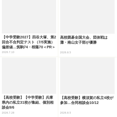
【中学受験2027】四谷大塚、第2
高校囲碁全国大会、団体戦は
回合不合判定テスト（7/5実施）
灘・南山女子部が優勝
偏差値…筑駒74・桜蔭70＜PR＞
2026.7.10
2026.8.5
【高校受験】【中学受験】兵庫
【高校受験】横須賀の私立4校が
県内の私立31校が集結、個別相
参加…合同相談会10/12
談会9/6
2026.7.28
2026.8.5