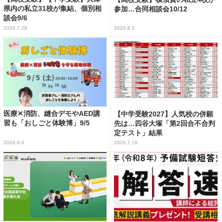
県内の私立31校が集結、個別相
参加…合同相談会10/12
談会9/6
2026.7.28
2026.8.5
医療✕消防、縫合デモやAED講
【中学受験2027】人気校の併願
習も「おしごと体験博」9/5
先は…四谷大塚「第2回合不合判
定テスト」結果
2026.8.6
2026.7.16