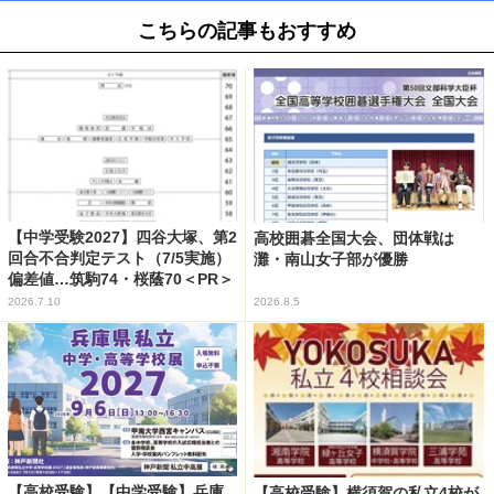
こちらの記事もおすすめ
【中学受験2027】四谷大塚、第2
高校囲碁全国大会、団体戦は
回合不合判定テスト（7/5実施）
灘・南山女子部が優勝
偏差値…筑駒74・桜蔭70＜PR＞
2026.7.10
2026.8.5
【高校受験】【中学受験】兵庫
【高校受験】横須賀の私立4校が