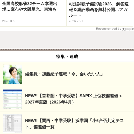
全国高校麻雀32チーム本選出
司法試験予備試験2026、解答速
場…麻布や大阪星光、東海も
報＆総評動画を無料公開…アガ
ルート
2026.8.5
2026.7.21
Recommended by
特集・連載
編集長・加藤紀子連載「今、会いたい人」
NEW!!【首都圏・中学受験】SAPIX 上位校偏差値＜
2027年度版（2026年4月）
NEW!!【関西・中学受験】浜学園「小6合否判定テス
ト」偏差値一覧