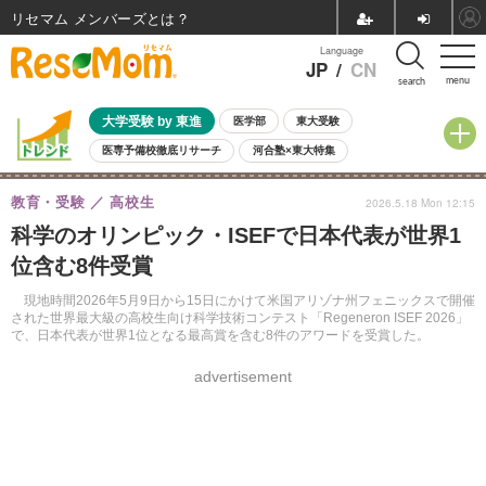
リセマム メンバーズ
Language
JP
/
CN
menu
search
大学受験 by 東進
医学部
東大受験
医専予備校徹底リサーチ
河合塾×東大特集
親子で考える大学選び
高校受験
中学受験
小学校受験
教育・受験
高校生
2026.5.18 Mon 12:15
共通テスト
夏休み
8月開催学校説明会・相談会
科学のオリンピック・ISEFで日本代表が世界1
8月開催イベント・WS
全国公立高校 過去問
人気記事
位含む8件受賞
自由研究教材（小学生向け）
自由研究教材（中学生向け）
ランキング
現地時間2026年5月9日から15日にかけて米国アリゾナ州フェニックスで開催
された世界最大級の高校生向け科学技術コンテスト「Regeneron ISEF 2026」
で、日本代表が世界1位となる最高賞を含む8件のアワードを受賞した。
advertisement