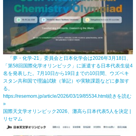
「夢・化学-21」委員会と日本化学会は2026年3月18日、
「第58回国際化学オリンピック」に派遣する日本代表生徒4
名を発表した。7月10日から19日までの10日間、ウズベキ
スタン共和国で理論試験（筆記）や実験課題などに参加す
る。
https://resemom.jp/article/2026/03/19/85534.html
続きを読む
»
国際天文学オリンピック2026、灘高ら日本代表5人を決定 |
リセマム