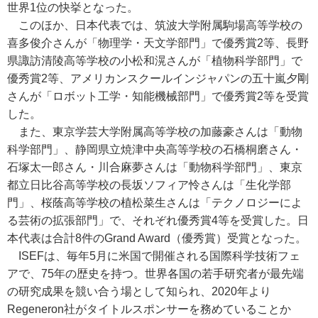
世界1位の快挙となった。
このほか、日本代表では、筑波大学附属駒場高等学校の
喜多俊介さんが「物理学・天文学部門」で優秀賞2等、長野
県諏訪清陵高等学校の小松和滉さんが「植物科学部門」で
優秀賞2等、アメリカンスクールインジャパンの五十嵐夕剛
さんが「ロボット工学・知能機械部門」で優秀賞2等を受賞
した。
また、東京学芸大学附属高等学校の加藤豪さんは「動物
科学部門」、静岡県立焼津中央高等学校の石橋桐磨さん・
石塚太一郎さん・川合麻夢さんは「動物科学部門」、東京
都立日比谷高等学校の長坂ソフィア怜さんは「生化学部
門」、桜蔭高等学校の植松菜生さんは「テクノロジーによ
る芸術の拡張部門」で、それぞれ優秀賞4等を受賞した。日
本代表は合計8件のGrand Award（優秀賞）受賞となった。
ISEFは、毎年5月に米国で開催される国際科学技術フェ
アで、75年の歴史を持つ。世界各国の若手研究者が最先端
の研究成果を競い合う場として知られ、2020年より
Regeneron社がタイトルスポンサーを務めていることか