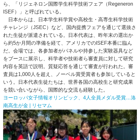
ら、「リジェネロン国際学生科学技術フェア（Regeneron
ISEF）」と呼ばれている。
日本からは、日本学生科学賞や高校生・高専生科学技術
チャレンジ（JSEC）など、国内提携フェアを通じて選抜さ
れた生徒が派遣されている。日本代表は、昨年末の選出か
ら約5か月間の準備を経て、アメリカでのISEF本番に臨ん
だ。会場では、各参加者がパネルや持参した実験器具など
をブースに展示し、科学者や技術者ら審査員に対して研究
内容を英語で説明。質疑応答を通じて審査が行われた。審
査員は1,000人を超え、ノーベル賞受賞者も参加していると
いう。日本代表生徒たちは、世界各国の高校生と研究成果
を競い合いながら、国際的な交流も経験した。
ヨーロッパ女子情報オリンピック、4人全員メダル受賞…洛
南高生が金 | リセマム