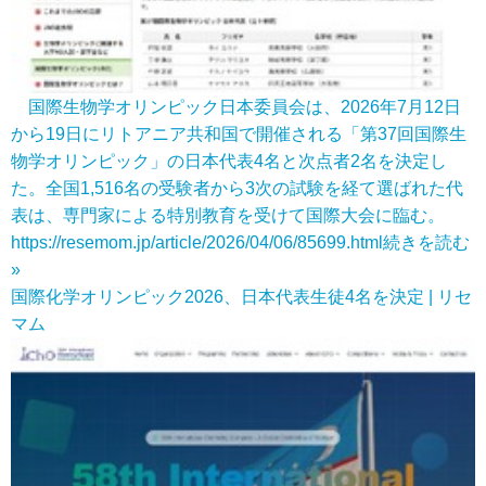
国際生物学オリンピック日本委員会は、2026年7月12日
から19日にリトアニア共和国で開催される「第37回国際生
物学オリンピック」の日本代表4名と次点者2名を決定し
た。全国1,516名の受験者から3次の試験を経て選ばれた代
表は、専門家による特別教育を受けて国際大会に臨む。
https://resemom.jp/article/2026/04/06/85699.html
続きを読む
»
国際化学オリンピック2026、日本代表生徒4名を決定 | リセ
マム