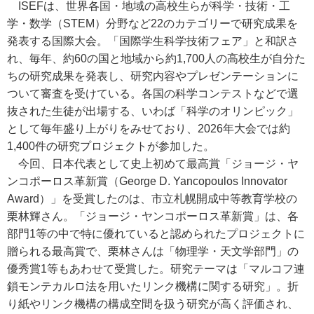
ISEFは、世界各国・地域の高校生らが科学・技術・工
学・数学（STEM）分野など22のカテゴリーで研究成果を
発表する国際大会。「国際学生科学技術フェア」と和訳さ
れ、毎年、約60の国と地域から約1,700人の高校生が自分た
ちの研究成果を発表し、研究内容やプレゼンテーションに
ついて審査を受けている。各国の科学コンテストなどで選
抜された生徒が出場する、いわば「科学のオリンピック」
として毎年盛り上がりをみせており、2026年大会では約
1,400件の研究プロジェクトが参加した。
今回、日本代表として史上初めて最高賞「ジョージ・ヤ
ンコポーロス革新賞（George D. Yancopoulos Innovator
Award）」を受賞したのは、市立札幌開成中等教育学校の
栗林輝さん。「ジョージ・ヤンコポーロス革新賞」は、各
部門1等の中で特に優れていると認められたプロジェクトに
贈られる最高賞で、栗林さんは「物理学・天文学部門」の
優秀賞1等もあわせて受賞した。研究テーマは「マルコフ連
鎖モンテカルロ法を用いたリンク機構に関する研究」。折
り紙やリンク機構の構成空間を扱う研究が高く評価され、