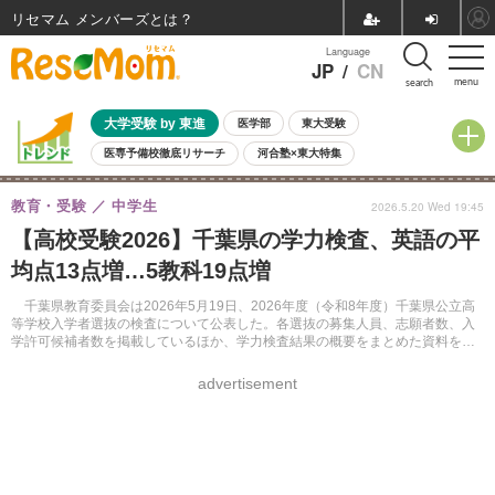
リセマム メンバーズ
Language
JP
/
CN
menu
search
大学受験 by 東進
医学部
東大受験
医専予備校徹底リサーチ
河合塾×東大特集
親子で考える大学選び
高校受験
中学受験
小学校受験
教育・受験
中学生
2026.5.20 Wed 19:45
共通テスト
夏休み
8月開催学校説明会・相談会
【高校受験2026】千葉県の学力検査、英語の平
8月開催イベント・WS
全国公立高校 過去問
人気記事
均点13点増…5教科19点増
自由研究教材（小学生向け）
自由研究教材（中学生向け）
ランキング
千葉県教育委員会は2026年5月19日、2026年度（令和8年度）千葉県公立高
等学校入学者選抜の検査について公表した。各選抜の募集人員、志願者数、入
学許可候補者数を掲載しているほか、学力検査結果の概要をまとめた資料を公
表。2026年度の5教科の平均点合計は281.9点で、前年度に比べ19.1点増加し
た。
advertisement