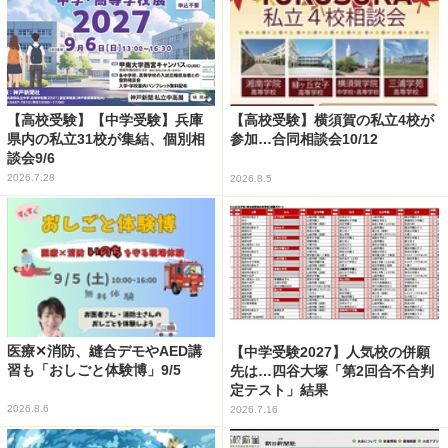
【高校受験】【中学受験】兵庫
【高校受験】横須賀の私立4校が
県内の私立31校が集結、個別相
参加…合同相談会10/12
談会9/6
2026.7.28
2026.8.5
医療✕消防、縫合デモやAED講
【中学受験2027】人気校の併願
習も「おしごと体験博」9/5
先は…四谷大塚「第2回合不合判
定テスト」結果
2026.8.6
2026.7.16