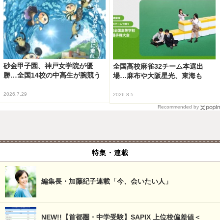
砂金甲子園、神戸女学院が優
全国高校麻雀32チーム本選出
勝…全国14校の中高生が腕競う
場…麻布や大阪星光、東海も
2026.7.29
2026.8.5
Recommended by
特集・連載
編集長・加藤紀子連載「今、会いたい人」
NEW!!【首都圏・中学受験】SAPIX 上位校偏差値＜