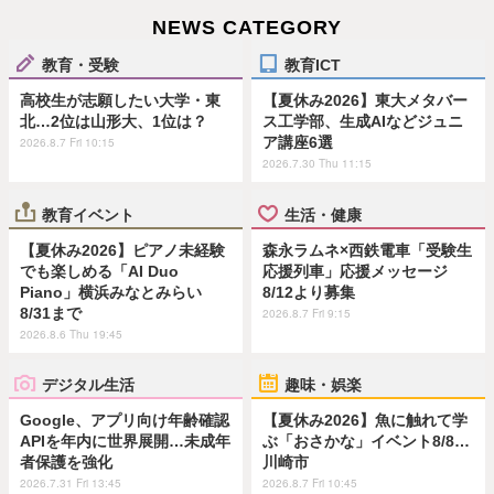
NEWS CATEGORY
教育・受験
教育ICT
高校生が志願したい大学・東
【夏休み2026】東大メタバー
北…2位は山形大、1位は？
ス工学部、生成AIなどジュニ
ア講座6選
2026.8.7 Fri 10:15
2026.7.30 Thu 11:15
教育イベント
生活・健康
【夏休み2026】ピアノ未経験
森永ラムネ×西鉄電車「受験生
でも楽しめる「AI Duo
応援列車」応援メッセージ
Piano」横浜みなとみらい
8/12より募集
8/31まで
2026.8.7 Fri 9:15
2026.8.6 Thu 19:45
デジタル生活
趣味・娯楽
Google、アプリ向け年齢確認
【夏休み2026】魚に触れて学
APIを年内に世界展開…未成年
ぶ「おさかな」イベント8/8…
者保護を強化
川崎市
2026.7.31 Fri 13:45
2026.8.7 Fri 10:45