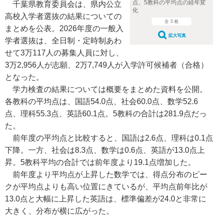
点、5教科の平均点の経年変
千葉県教育委員会は、県内公立
化
高校入学者選抜の結果についての
全 3 枚
まとめを公表。2026年度の一般入
拡大写真
学者選抜は、全日制・定時制あわ
せて3万117人の募集人員に対し、
3万2,956人が志願、2万7,749人が入学許可候補者（合格）
となった。
学力検査の結果については概要をまとめた資料を公開。
各教科の平均点は、国語54.0点、社会60.0点、数学52.6
点、理科55.3点、英語60.1点。5教科の合計は281.9点だっ
た。
前年度の平均点と比較すると、国語は2.6点、理科は0.1点
下降。一方、社会は8.3点、数学は0.6点、英語が13.0点上
昇。5教科平均の合計では前年度より19.1点増加した。
前年度より平均点が上昇した数学では、得点分布のピー
クが平均点よりも高い位置にきているが、平均点前年比が
13.0点と大幅に上昇した英語は、標準偏差が24.0と非常に
大きく、分布が横に広がった。