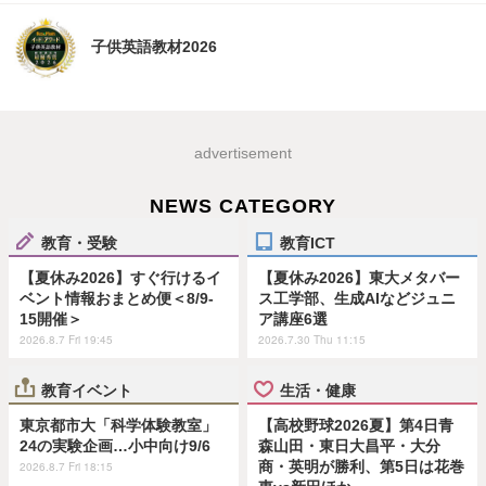
子供英語教材2026
advertisement
NEWS CATEGORY
教育・受験
教育ICT
【夏休み2026】すぐ行けるイ
【夏休み2026】東大メタバー
ベント情報おまとめ便＜8/9-
ス工学部、生成AIなどジュニ
15開催＞
ア講座6選
2026.8.7 Fri 19:45
2026.7.30 Thu 11:15
教育イベント
生活・健康
東京都市大「科学体験教室」
【高校野球2026夏】第4日青
24の実験企画…小中向け9/6
森山田・東日大昌平・大分
商・英明が勝利、第5日は花巻
2026.8.7 Fri 18:15