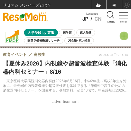
リセマム メンバーズ
Language
JP
/
CN
menu
search
大学受験 by 東進
医学部
東大受験
医専予備校徹底リサーチ
河合塾×東大特集
親子で考える大学選び
高校受験
中学受験
小学校受験
教育イベント
高校生
2026.5.28 Thu 15:15
共通テスト
夏休み
8月開催学校説明会・相談会
【夏休み2026】内視鏡や超音波検査体験「消化
8月開催イベント・WS
全国公立高校 過去問
人気記事
器内科セミナー」8/16
自由研究教材（小学生向け）
自由研究教材（中学生向け）
ランキング
東京医科大学病院消化器内科は2026年8月16日、中学2年生～高校3年生を対
象に、最先端の内視鏡機器や超音波検査を体験できる「第6回 中高生のための
消化器内科セミナー」を開催する。参加無料、定員40名で、申込締切は2026年
7月14日。
advertisement