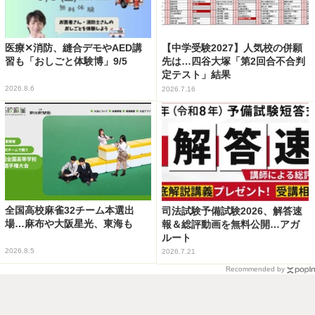
医療✕消防、縫合デモやAED講
【中学受験2027】人気校の併願
習も「おしごと体験博」9/5
先は…四谷大塚「第2回合不合判
定テスト」結果
2026.8.6
2026.7.16
全国高校麻雀32チーム本選出
司法試験予備試験2026、解答速
場…麻布や大阪星光、東海も
報＆総評動画を無料公開…アガ
ルート
2026.8.5
2026.7.21
Recommended by