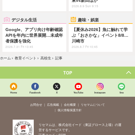
東vs新田ほか
2026.8.9 Sun 9:15
デジタル生活
趣味・娯楽
Google、アプリ向け年齢確認
【夏休み2026】魚に触れて学
APIを年内に世界展開…未成年
ぶ「おさかな」イベント8/8…
者保護を強化
川崎市
2026.7.31 Fri 13:45
2026.8.7 Fri 10:45
ホーム
›
教育イベント
›
高校生
›
記事
TOP
Home
Facebook
X
YouTube
Instagram
line
お問合せ
広告掲載
会社概要
リセマムについて
個人情報保護方針
リセマムは、株式会社イード（東証グロース上場）の運
営するサービスです。