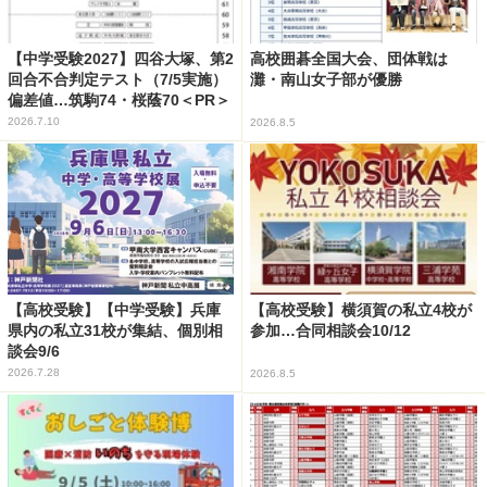
【中学受験2027】四谷大塚、第2
高校囲碁全国大会、団体戦は
回合不合判定テスト（7/5実施）
灘・南山女子部が優勝
偏差値…筑駒74・桜蔭70＜PR＞
2026.7.10
2026.8.5
【高校受験】【中学受験】兵庫
【高校受験】横須賀の私立4校が
県内の私立31校が集結、個別相
参加…合同相談会10/12
談会9/6
2026.7.28
2026.8.5