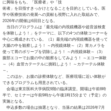
に興味をもち、「医療者」や「技
術者」を目指すきっかけとなることを目的としている。医
学や医療技術の発展への貢献も視野に入れた取組みで、
2026年の開催は6回目となる。
当日のプログラムは「最先端の内視鏡機器や超音波検査
を体験しよう！」をテーマに、以下の4つの体験コーナーを
中心に構成されている。（1）最先端の内視鏡機器を使って
大腸の中を観察しよう！ ～内視鏡体験～（2）胃カメラを
使って胃のポリープを切除しよう！ ～内視鏡体験～（3）
腹部エコーでお腹の中の観察をしてみよう！ ～エコー体験
～（4）血管カテーテルに挑戦しよう！ ～カテーテル体験
～。
このほか、お腹の診察体験など、医療現場に近い体験が
できるプログラムも用意されている。
会場は東京医科大学病院9階の臨床講堂。開場は午前8時
半で、セミナーは午前9時から午後1時15分まで（予定）の
実施となる。
申込多数の場合は抽選となり、当落の結果は2026年7月