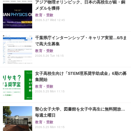
アジア物理オリンピック、日本の高校生が銀・銅
メダルを獲得
教育・受験
2026.5.27 Wed 12:45
千葉県庁インターンシップ・キャリア実習…6/5ま
で高大生募集
教育・受験
2026.5.26 Tue 16:15
女子高校生向け「STEM理系奨学助成金」6期の募
集開始
教育・受験
2026.5.25 Mon 11:15
聖心女子大学、図書館を女子中高生に無料開放…
毎週土曜日
教育・受験
2026.5.25 Mon 10:15