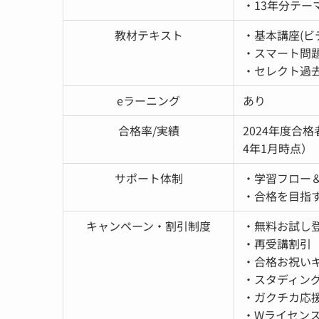
・13年分テー
教材テキスト
・基本講座(ビ
・スマート問題
・セレクト過去
eラーニング
あり
合格率/実績
2024年度合
4年1月時点）
サポート体制
・学習フロー
・合格を目指
キャンペーン・割引制度
・無料お試し登
・再受講割引
・合格お祝いギフ
・スタディン
・ガクチカ応
・Wライセン