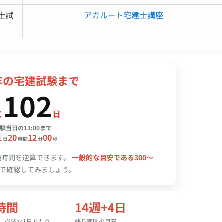
士試
アガルート宅建士講座
年
の宅建試験まで
102
と
日
験当日の13:00まで
1
20
12
00
日
時間
分
秒
強時間を逆算できます。
一般的な目安である300〜
で確認してみましょう。
9時間
14週+4日
に必要な1日あたり
残り期間の目安