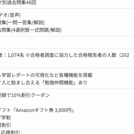
マ別過去問集48回
デオ/音声)
集(一問一答集/解説)
問集(4選択肢一式問題/解説)
格者：1,074名 ※合格者調査に協力した合格報告者の人数（202
＆学習レポートの可視化など各種機能を搭載
す人と励まし合える「勉強仲間機能」あり
録で10％割引クーポン
ト「Amazonギフト券 3,000円」
グ学割
援割引
ス応援割引