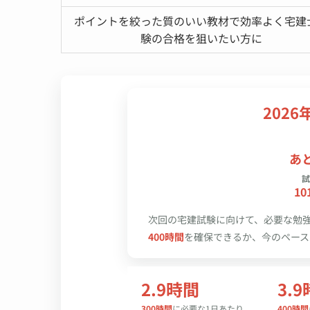
ポイントを絞った質のいい教材で効率よく宅建
験の合格を狙いたい方に
2026
あ
試
10
次回の宅建試験
に向けて、必要な勉
400時間
を確保できるか、今のペース
2.9時間
3.
300時間
に必要な1日あたり
400時間