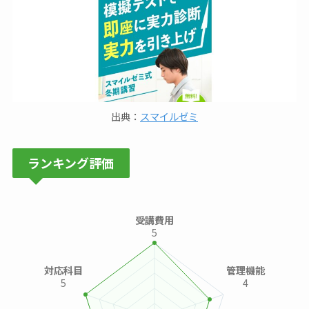
出典：
スマイルゼミ
ランキング評価
受講費用
5
対応科目
管理機能
5
4