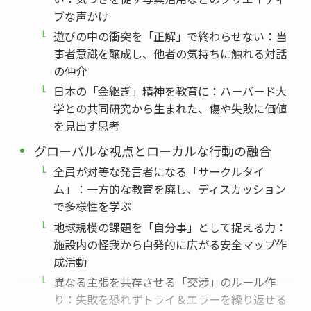
ブな声かけ
遊びの中の衝突を「正解」で終わらせない：当
事者意識を醸成し、他者の気持ちに触れる対話
の仲介
日本の「金継ぎ」精神を教育に：ハーバード大
学との共同研究から生まれた、傷や失敗に価値
を見出す思考
グローバルな視点とローカルな行動の融合
全員が対等な発言者になる「サークルタイ
ム」：一方的な教育を廃し、ディスカッション
で多様性を学ぶ
地球規模の課題を「自分事」として捉える力：
施設内の怪我から自発的に広がる安全マップ作
成活動
異なる主張を共存させる「交渉」のルール作
り：失敗を恐れずトライ＆エラーを繰り返せる