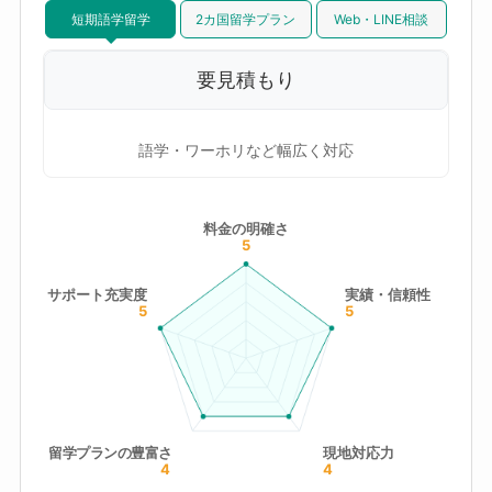
短期語学留学
2カ国留学プラン
Web・LINE相談
要見積もり
語学・ワーホリなど幅広く対応
料金の明確さ
5
サポート充実度
実績・信頼性
5
5
留学プランの豊富さ
現地対応力
4
4