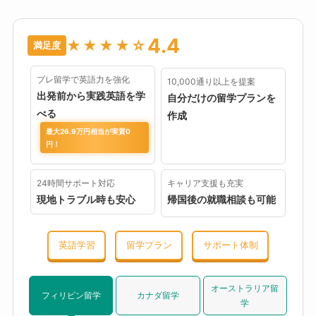
4.4
★★★★☆
満足度
プレ留学で英語力を強化
10,000通り以上を提案
出発前から実践英語を学
自分だけの留学プランを
べる
作成
最大26.9万円相当が実質0
円！
24時間サポート対応
キャリア支援も充実
現地トラブル時も安心
帰国後の就職相談も可能
英語学習
留学プラン
サポート体制
オーストラリア留
フィリピン留学
カナダ留学
学