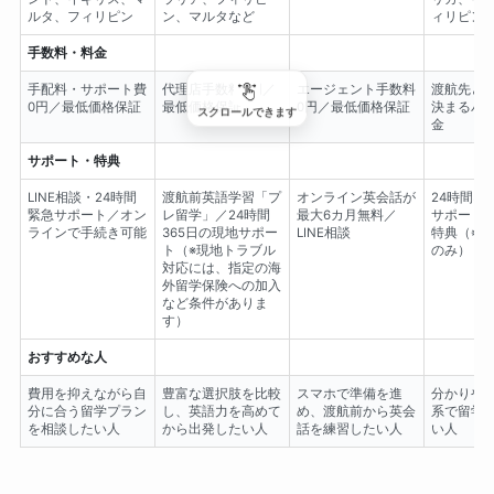
ルタ、フィリピン
ン、マルタなど
ィリピン
手数料・料金
手配料・サポート費
代理店手数料0円／
エージェント手数料
渡航先と
0円／最低価格保証
最低価格保証
0円／最低価格保証
決まるパ
スクロールできます
金
サポート・特典
LINE相談・24時間
渡航前英語学習「プ
オンライン英会話が
24時間3
緊急サポート／オン
レ留学」／24時間
最大6カ月無料／
サポート
ラインで手続き可能
365日の現地サポー
LINE相談
特典（※
ト（※現地トラブル
のみ）
対応には、指定の海
外留学保険への加入
など条件がありま
す）
おすすめな人
費用を抑えながら自
豊富な選択肢を比較
スマホで準備を進
分かりや
分に合う留学プラン
し、英語力を高めて
め、渡航前から英会
系で留学
を相談したい人
から出発したい人
話を練習したい人
い人