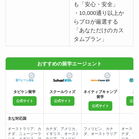
も「安心・安全」
・10,000通り以上か
らプロが厳選する
「あなただけのカス
タムプラン」
おすすめの留学エージェント
タビケン留学
スクールウィズ
ネイティブキャンプ
ス
留学
公式サイト
公式サイト
公式
公式サイト
主な対応国
オーストラリア、カ
カナダ、アメリカ、
フィリピン、カナ
オースト
ナダ、ニュージーラ
イギリス、オースト
ダ、オーストラリア
ナダ、マ
ンド、イギリス、マ
ラリア、フィリピ
リカ、イ