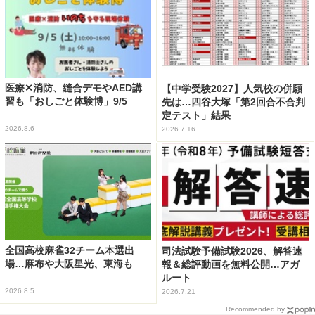
医療✕消防、縫合デモやAED講
【中学受験2027】人気校の併願
習も「おしごと体験博」9/5
先は…四谷大塚「第2回合不合判
定テスト」結果
2026.8.6
2026.7.16
全国高校麻雀32チーム本選出
司法試験予備試験2026、解答速
場…麻布や大阪星光、東海も
報＆総評動画を無料公開…アガ
ルート
2026.8.5
2026.7.21
Recommended by