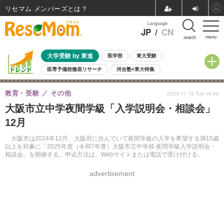
リセマム メンバーズ
Language
JP
/
CN
menu
search
大学受験 by 東進
医学部
東大受験
医専予備校徹底リサーチ
河合塾×東大特集
親子で考える大学選び
高校受験
中学受験
小学校受験
教育・受験
その他
2024.11.19 Tue 16:45
共通テスト
夏休み
8月開催学校説明会・相談会
大阪市立中学夜間学級「入学説明会・相談会」
8月開催イベント・WS
全国公立高校 過去問
人気記事
12月
自由研究教材（小学生向け）
自由研究教材（中学生向け）
ランキング
大阪市は2024年12月、大阪府に住んでいて夜間学級の入学を希望する満15歳
以上を対象に「2025年度（令和7年度）大阪市立中学校 夜間学級入学説明会・
相談会」を開催する。申込方法は、Webサイトまたは電話で受け付ける。
advertisement