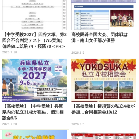
【中学受験2027】四谷大塚、第2
高校囲碁全国大会、団体戦は
回合不合判定テスト（7/5実施）
灘・南山女子部が優勝
偏差値…筑駒74・桜蔭70＜PR＞
2026.7.10
2026.8.5
【高校受験】【中学受験】兵庫
【高校受験】横須賀の私立4校が
県内の私立31校が集結、個別相
参加…合同相談会10/12
談会9/6
2026.7.28
2026.8.5