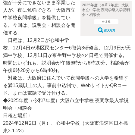
強が十分にできないまま卒業した
2025年度（令和7年度）大阪
人が、夜に勉強できる「大阪市立
市立中学校 夜間学級入学説明
会・相談会
中学校夜間学級」を提供してい
全 2 枚
る。今回は、説明会・相談会を開
拡大写真
催する。
日程は、12月2日が心和中学
校、12月4日が港区民センター6階第3研修室、12月9日が天
満中学校、12月11日が東生野中学校の4日程で開催する。
時間はいずれも、説明会が午後6時から6時20分、相談会が
午後6時20分から6時40分。
対象は、大阪府に住んでいて夜間学級への入学を希望す
る満15歳以上の人。事前申込制で、WebサイトかQRコー
ド、または電話で受け付ける。
◆2025年度（令和7年度）大阪市立中学校 夜間学級入学説
明会・相談会
日程と場所：
2024年12月2日（月）、心和中学校（大阪市浪速区日本橋
東3-1-23）