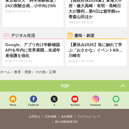
東京都市大「科学体験教室」
【高校野球2026夏】東海大甲
24の実験企画…小中向け9/6
府・健大高崎・有明・長崎日
大が勝利…第4日は遊学館vs
2026.8.7 Fri 18:15
青森山田ほか
2026.8.8 Sat 9:52
デジタル生活
趣味・娯楽
Google、アプリ向け年齢確認
【夏休み2026】魚に触れて学
APIを年内に世界展開…未成年
ぶ「おさかな」イベント8/8…
者保護を強化
川崎市
2026.7.31 Fri 13:45
2026.8.7 Fri 10:45
ホーム
›
教育・受験
›
その他
›
記事
TOP
Home
Facebook
X
YouTube
Instagram
line
お問合せ
広告掲載
会社概要
リセマムについて
個人情報保護方針