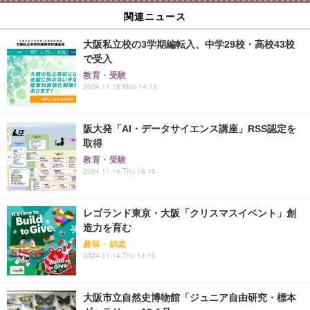
関連ニュース
大阪私立校の3学期編転入、中学29校・高校43校
で受入
教育・受験
2024.11.18 Mon 14:15
阪大発「AI・データサイエンス講座」RSS認定を
取得
教育・受験
2024.11.14 Thu 16:15
レゴランド東京・大阪「クリスマスイベント」創
造力を育む
趣味・娯楽
2024.11.14 Thu 14:15
大阪市立自然史博物館「ジュニア自由研究・標本