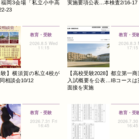
】福岡3会場「私立小中高
実施要項公表…本検査2/16-17
2-23
教育・受験
教育・受
2026.8.5 Wed
2026.8.3
11:15
17:15
受験】横須賀の私立4校が
【高校受験2028】都立第一商
相談会10/12
入試概要を公表…IBコースは
面接を実施
教育・受験
教育・受
2026.7.31 Fri
2026.7.30
16:45
16:45