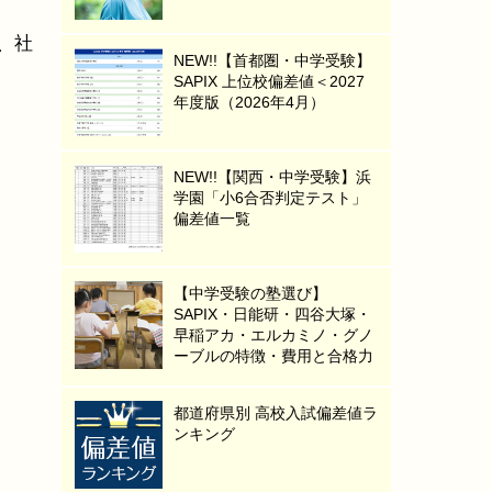
、社
NEW!!【首都圏・中学受験】
SAPIX 上位校偏差値＜2027
年度版（2026年4月）
NEW!!【関西・中学受験】浜
学園「小6合否判定テスト」
偏差値一覧
【中学受験の塾選び】
SAPIX・日能研・四谷大塚・
早稲アカ・エルカミノ・グノ
ーブルの特徴・費用と合格力
都道府県別 高校入試偏差値ラ
ンキング