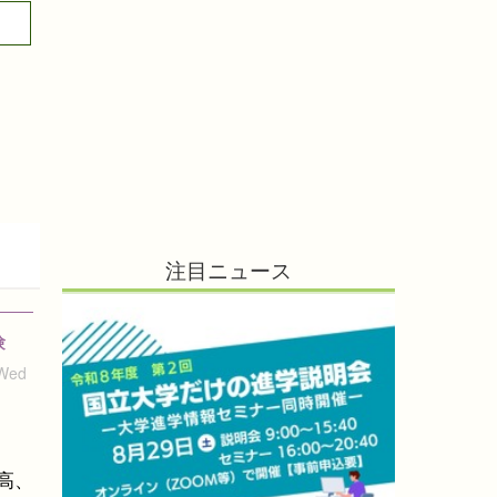
注目ニュース
験
 Wed
高、