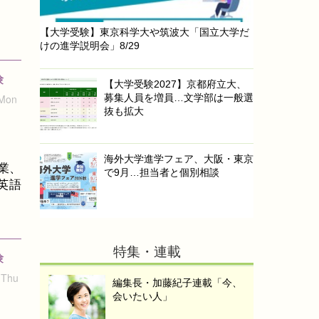
【大学受験】東京科学大や筑波大「国立大学だ
けの進学説明会」8/29
験
【大学受験2027】京都府立大、
募集人員を増員…文学部は一般選
 Mon
抜も拡大
海外大学進学フェア、大阪・東京
業、
で9月…担当者と個別相談
英語
特集・連載
験
 Thu
編集長・加藤紀子連載「今、
会いたい人」