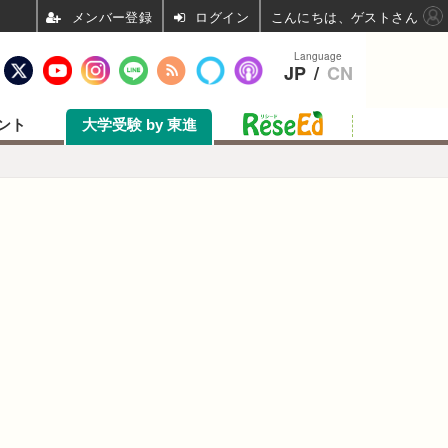
ログイン
こんにちは、ゲストさん
Language
JP
/
CN
ント
大学受験 by 東進