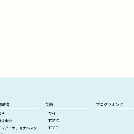
際教育
英語
プログラミング
留学
英検
海外進学
TOEIC
インターナショナルスク
TOEFL
ール