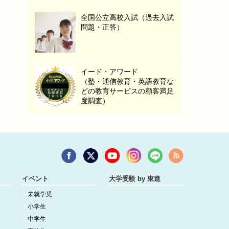
全国公立高校入試（過去入試
問題・正答）
イード・アワード
（塾・通信教育・英語教育な
どの教育サービスの顧客満足
度調査）
イベント
大学受験 by 東進
未就学児
小学生
中学生