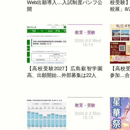
Web出願導入…入試制度パンフ公
校受験
開
校展」8/2
教育・受験
2026.8.5 Wed
16:15
【高校受験2027】広島叡智学園
【高校
高、出願開始…外部募集は22人
参加…合同
教育・受験
2026.8.3 Mon
15:15