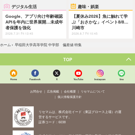
デジタル生活
趣味・娯楽
Google、アプリ向け年齢確認
【夏休み2026】魚に触れて学
APIを年内に世界展開…未成年
ぶ「おさかな」イベント8/8…
者保護を強化
川崎市
2026.7.31 Fri 13:45
2026.8.7 Fri 10:45
ホーム
›
早稲田大学高等学院 中学部 偏差値 特集
TOP
Home
Facebook
X
YouTube
Instagram
line
お問合せ
広告掲載
会社概要
リセマムについて
個人情報保護方針
リセマムは、株式会社イード（東証グロース上場）の運
営するサービスです。
証券コード：6038