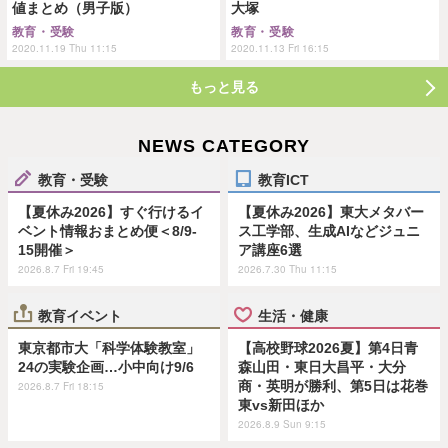
値まとめ（男子版）
大塚
教育・受験
教育・受験
2020.11.19 Thu 11:15
2020.11.13 Fri 16:15
もっと見る
NEWS CATEGORY
教育・受験
教育ICT
【夏休み2026】すぐ行けるイ
【夏休み2026】東大メタバー
ベント情報おまとめ便＜8/9-
ス工学部、生成AIなどジュニ
15開催＞
ア講座6選
2026.8.7 Fri 19:45
2026.7.30 Thu 11:15
教育イベント
生活・健康
東京都市大「科学体験教室」
【高校野球2026夏】第4日青
24の実験企画…小中向け9/6
森山田・東日大昌平・大分
商・英明が勝利、第5日は花巻
2026.8.7 Fri 18:15
東vs新田ほか
2026.8.9 Sun 9:15