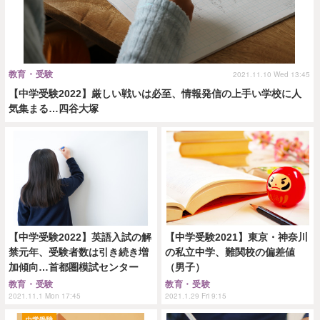
教育・受験
2021.11.10 Wed 13:45
【中学受験2022】厳しい戦いは必至、情報発信の上手い学校に人
気集まる…四谷大塚
【中学受験2022】英語入試の解
【中学受験2021】東京・神奈川
禁元年、受験者数は引き続き増
の私立中学、難関校の偏差値
加傾向…首都圏模試センター
（男子）
教育・受験
教育・受験
2021.11.1 Mon 17:45
2021.1.29 Fri 9:15