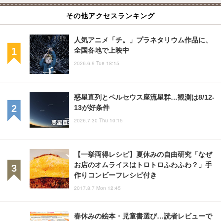
その他アクセスランキング
人気アニメ「チ。」プラネタリウム作品に、
全国各地で上映中
2026.6.9 Tue 18:15
惑星直列とペルセウス座流星群…観測は8/12-
13が好条件
2026.7.30 Thu 10:15
【一挙両得レシピ】夏休みの自由研究「なぜ
お店のオムライスはトロトロふわふわ？」手
作りコンビーフレシピ付き
2017.8.7 Mon 12:45
春休みの絵本・児童書選び…読者レビューで