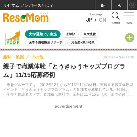
リセマム メンバーズ
Language
JP
/
CN
menu
search
大学受験 by 東進
医学部
東大受験
医専予備校徹底リサーチ
河合塾×東大特集
親子で考える大学選び
高校受験
中学受験
小学校受験
趣味・娯楽
その他
2012.11.4 Sun 13:58
共通テスト
夏休み
8月開催学校説明会・相談会
親子で職業体験「とうきゅうキッズプログラ
8月開催イベント・WS
全国公立高校 過去問
人気記事
ム」11/15応募締切
自由研究教材（小学生向け）
自由研究教材（中学生向け）
ランキング
東急グループでは、2012年12月から2013年1月の休日に実施する職業体験型
イベント「とうきゅうキッズプログラム」の参加者を募集している。対象は、
小学生と保護者のペア。参加費は無料で、応募は11月15日（木）まで受付けて
いる。
advertisement