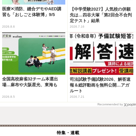
医療✕消防、縫合デモやAED講
【中学受験2027】人気校の併願
習も「おしごと体験博」9/5
先は…四谷大塚「第2回合不合判
定テスト」結果
2026.8.6
2026.7.16
全国高校麻雀32チーム本選出
司法試験予備試験2026、解答速
場…麻布や大阪星光、東海も
報＆総評動画を無料公開…アガ
ルート
2026.8.5
2026.7.21
Recommended by
特集・連載