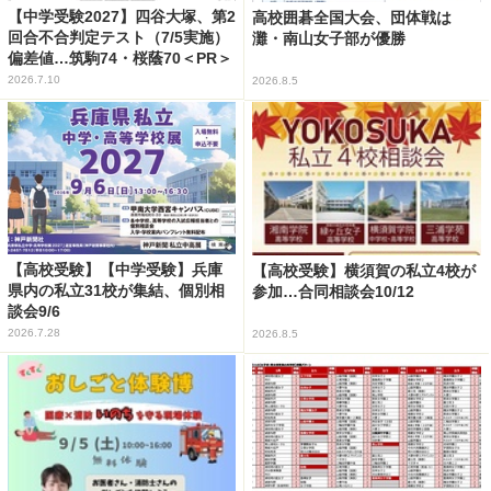
【中学受験2027】四谷大塚、第2
高校囲碁全国大会、団体戦は
回合不合判定テスト（7/5実施）
灘・南山女子部が優勝
偏差値…筑駒74・桜蔭70＜PR＞
2026.7.10
2026.8.5
【高校受験】【中学受験】兵庫
【高校受験】横須賀の私立4校が
県内の私立31校が集結、個別相
参加…合同相談会10/12
談会9/6
2026.7.28
2026.8.5