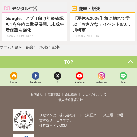
デジタル生活
趣味・娯楽
Google、アプリ向け年齢確認
【夏休み2026】魚に触れて学
APIを年内に世界展開…未成年
ぶ「おさかな」イベント8/8…
者保護を強化
川崎市
2026.7.31 Fri 13:45
2026.8.7 Fri 10:45
ホーム
›
趣味・娯楽
›
その他
›
記事
TOP
Home
Facebook
X
YouTube
Instagram
line
お問合せ
広告掲載
会社概要
リセマムについて
個人情報保護方針
リセマムは、株式会社イード（東証グロース上場）の運
営するサービスです。
証券コード：6038