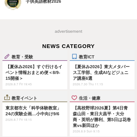
子供英語教材2026
advertisement
NEWS CATEGORY
教育・受験
教育ICT
【夏休み2026】すぐ行けるイ
【夏休み2026】東大メタバー
ベント情報おまとめ便＜8/9-
ス工学部、生成AIなどジュニ
15開催＞
ア講座6選
2026.8.7 Fri 19:45
2026.7.30 Thu 11:15
教育イベント
生活・健康
東京都市大「科学体験教室」
【高校野球2026夏】第4日青
24の実験企画…小中向け9/6
森山田・東日大昌平・大分
商・英明が勝利、第5日は花巻
2026.8.7 Fri 18:15
東vs新田ほか
2026.8.9 Sun 9:15