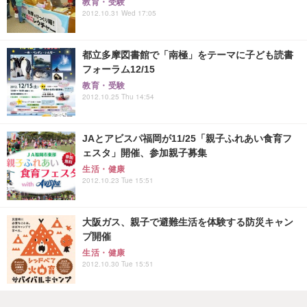
教育・受験
2012.10.31 Wed 17:05
都立多摩図書館で「南極」をテーマに子ども読書
フォーラム12/15
教育・受験
2012.10.25 Thu 14:54
JAとアビスパ福岡が11/25「親子ふれあい食育フ
ェスタ」開催、参加親子募集
生活・健康
2012.10.23 Tue 15:51
大阪ガス、親子で避難生活を体験する防災キャン
プ開催
生活・健康
2012.10.30 Tue 15:51