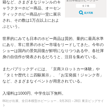
全日本模型ホビーショー
籍など、さまざまなジャンルのキ
全 2 枚
ャラクターホビー商品、オーセン
拡大写真
ティックホビー商品が一堂に展示
され、その数は1万点以上におよ
ぶという。
世界的にみても日本のホビー商品は質的、量的に最高水準
にあり、常に世界のホビー市場をリードしてきた。今年の
ショーは国内の景気回復が鮮明になりつつある中、各社渾
身の自信作が発表されるだろうと、注目を集めている。
またパブリックディには、「京商スロットカー体験」や
「タミヤ歴代ミニ四駆展示」、「お宝発掘！ジャンク市」
など、さまざまなイベントが用意されている。
入場料は1000円、中学生以下無料。
86社が出展、全日本模型ホビーショー…9月26日～28日 東京ビッグサイ
ト