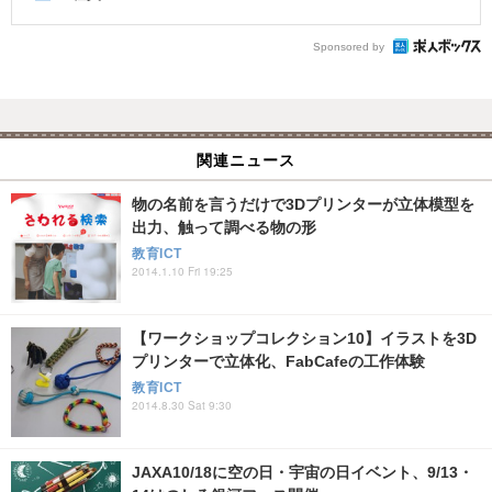
Sponsored by
関連ニュース
物の名前を言うだけで3Dプリンターが立体模型を
出力、触って調べる物の形
教育ICT
2014.1.10 Fri 19:25
【ワークショップコレクション10】イラストを3D
プリンターで立体化、FabCafeの工作体験
教育ICT
2014.8.30 Sat 9:30
JAXA10/18に空の日・宇宙の日イベント、9/13・