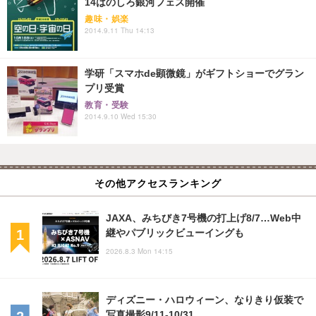
14はのしろ銀河フェス開催
趣味・娯楽
2014.9.11 Thu 14:13
学研「スマホde顕微鏡」がギフトショーでグラン
プリ受賞
教育・受験
2014.9.10 Wed 15:30
その他アクセスランキング
JAXA、みちびき7号機の打上げ8/7…Web中
継やパブリックビューイングも
2026.8.3 Mon 14:15
ディズニー・ハロウィーン、なりきり仮装で
写真撮影9/11-10/31