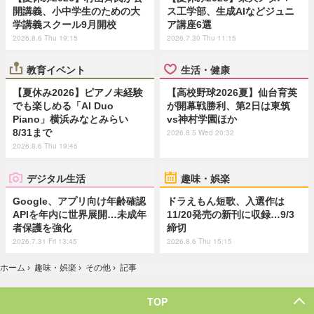
開講義、小中学生のための大
ス工学部、生成AIなどジュニ
学講義スクール9月開校
ア講座6選
2026.8.6 Thu 19:15
2026.7.30 Thu 11:15
教育イベント
生活・健康
【夏休み2026】ピアノ未経験
【高校野球2026夏】仙台育英
でも楽しめる「AI Duo
が開幕戦勝利、第2日は東筑
Piano」横浜みなとみらい
vs神村学園ほか
8/31まで
2026.8.5 Wed 20:32
2026.8.6 Thu 19:45
デジタル生活
趣味・娯楽
Google、アプリ向け年齢確認
ドラえもん短歌、入選作は
APIを年内に世界展開…未成年
11/20発売の新刊に収録…9/3
者保護を強化
締切
2026.7.31 Fri 13:45
2026.8.6 Thu 15:15
ホーム
›
趣味・娯楽
›
その他
›
記事
TOP