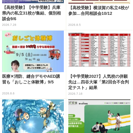
【高校受験】【中学受験】兵庫
【高校受験】横須賀の私立4校が
県内の私立31校が集結、個別相
参加…合同相談会10/12
談会9/6
2026.7.28
2026.8.5
医療✕消防、縫合デモやAED講
【中学受験2027】人気校の併願
習も「おしごと体験博」9/5
先は…四谷大塚「第2回合不合判
定テスト」結果
2026.8.6
2026.7.16