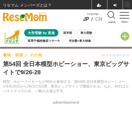
リセマム メンバーズ
Language
JP
/
CN
menu
search
大学受験 by 東進
医学部
東大受験
医専予備校徹底リサーチ
河合塾×東大特集
親子で考える大学選び
高校受験
中学受験
小学校受験
趣味・娯楽
その他
2014.9.14 Sun 9:15
共通テスト
夏休み
8月開催学校説明会・相談会
第54回 全日本模型ホビーショー、東京ビッグサ
8月開催イベント・WS
全国公立高校 過去問
人気記事
イトで9/26-28
自由研究教材（小学生向け）
自由研究教材（中学生向け）
ランキング
模型、ホビーメーカーなど86社が参加する「第54回 全日本模型ホビーショー」
が9月26日から28日の3日間、東京ビッグサイトで開催される。なお、26日はビ
ジネスデイのため、一般の入場は不可。
advertisement