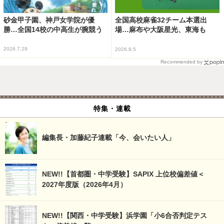
砂金甲子園、神戸女学院が優
全国高校麻雀32チーム本選出
勝…全国14校の中高生が腕競う
場…麻布や大阪星光、東海も
2026.7.29
2026.8.5
Recommended by
特集・連載
編集長・加藤紀子連載「今、会いたい人」
NEW!!【首都圏・中学受験】SAPIX 上位校偏差値＜
2027年度版（2026年4月）
NEW!!【関西・中学受験】浜学園「小6合否判定テス