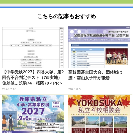
こちらの記事もおすすめ
【中学受験2027】四谷大塚、第2
高校囲碁全国大会、団体戦は
回合不合判定テスト（7/5実施）
灘・南山女子部が優勝
偏差値…筑駒74・桜蔭70＜PR＞
2026.7.10
2026.8.5