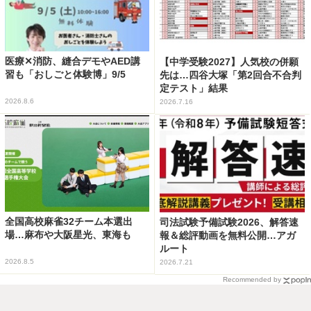
医療✕消防、縫合デモやAED講
【中学受験2027】人気校の併願
習も「おしごと体験博」9/5
先は…四谷大塚「第2回合不合判
定テスト」結果
2026.8.6
2026.7.16
全国高校麻雀32チーム本選出
司法試験予備試験2026、解答速
場…麻布や大阪星光、東海も
報＆総評動画を無料公開…アガ
ルート
2026.8.5
2026.7.21
Recommended by