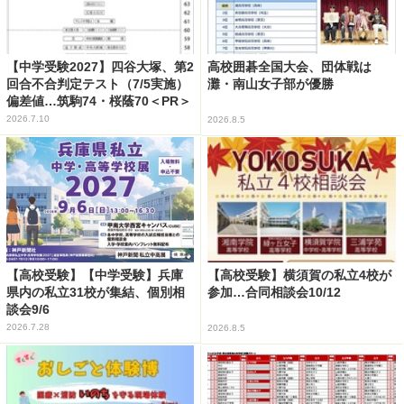
【中学受験2027】四谷大塚、第2
高校囲碁全国大会、団体戦は
回合不合判定テスト（7/5実施）
灘・南山女子部が優勝
偏差値…筑駒74・桜蔭70＜PR＞
2026.7.10
2026.8.5
【高校受験】【中学受験】兵庫
【高校受験】横須賀の私立4校が
県内の私立31校が集結、個別相
参加…合同相談会10/12
談会9/6
2026.7.28
2026.8.5