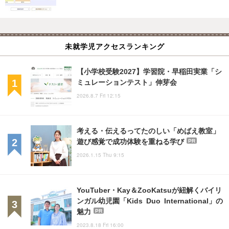
未就学児アクセスランキング
【小学校受験2027】学習院・早稲田実業「シ
ミュレーションテスト」伸芽会
2026.8.7 Fri 12:15
考える・伝えるってたのしい「めばえ教室」
遊び感覚で成功体験を重ねる学び
PR
2026.1.15 Thu 9:15
YouTuber・Kay＆ZooKatsuが紐解くバイリ
ンガル幼児園「Kids Duo International」の
魅力
PR
2023.8.18 Fri 16:00