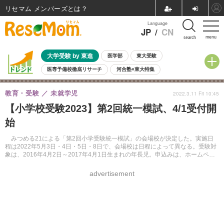
リセマム メンバーズ
Language
JP
/
CN
menu
search
大学受験 by 東進
医学部
東大受験
医専予備校徹底リサーチ
河合塾×東大特集
親子で考える大学選び
高校受験
中学受験
小学校受験
教育・受験
未就学児
2022.3.11 Fri 10:45
共通テスト
夏休み
8月開催学校説明会・相談会
【小学校受験2023】第2回統一模試、4/1受付開
8月開催イベント・WS
全国公立高校 過去問
人気記事
始
自由研究教材（小学生向け）
自由研究教材（中学生向け）
ランキング
みつめる21による「第2回小学受験統一模試」の会場校が決定した。実施日
程は2022年5月3日・4日・5日・8日で、会場校は日程によって異なる。受験対
象は、2016年4月2日～2017年4月1日生まれの年長児。申込みは、ホームペー
ジ上にて2022年4月1日の午前10時に受付開始予定。
advertisement