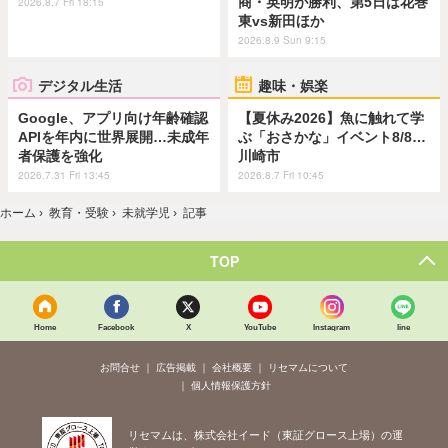
商・英明が勝利、第5日は花巻
2026.8.7 Fri 18:15
東vs新田ほか
2026.8.9 Sun 9:15
デジタル生活
趣味・娯楽
Google、アプリ向け年齢確認
【夏休み2026】魚に触れて学
APIを年内に世界展開…未成年
ぶ「おさかな」イベント8/8…
者保護を強化
川崎市
2026.7.31 Fri 13:45
2026.8.7 Fri 10:45
ホーム
›
教育・受験
›
未就学児
›
記事
TOP
Home
Facebook
X
YouTube
Instagram
line
お問合せ
広告掲載
会社概要
リセマムについて
個人情報保護方針
リセマムは、株式会社イード（東証グロース上場）の運