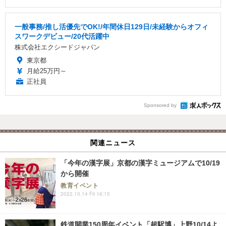
一般事務/推し活優先でOK!/年間休日129日/未経験からオフィ
スワークデビュー/20代活躍中
株式会社エクシードジャパン
東京都
月給25万円～
正社員
Sponsored by
関連ニュース
「今年の漢字展」京都の漢字ミュージアムで10/19
から開催
教育イベント
2022.10.14 Fri 16:15
鉄道開業150周年イベント「超駅博」上野10/14よ