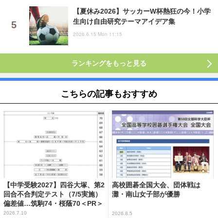
【夏休み2026】サッカーW杯熱狂の今！小学
生向け自由研究テーマアイデア集
2026.6.15 Mon 11:15
ランキングをもっと見る
こちらの記事もおすすめ
【中学受験2027】四谷大塚、第2
高校囲碁全国大会、団体戦は
回合不合判定テスト（7/5実施）
灘・南山女子部が優勝
偏差値…筑駒74・桜蔭70＜PR＞
2026.7.10
2026.8.5