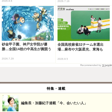
2026.8.6
2026.7.16
砂金甲子園、神戸女学院が優
全国高校麻雀32チーム本選出
勝…全国14校の中高生が腕競う
場…麻布や大阪星光、東海も
2026.7.29
2026.8.5
Recommended by
特集・連載
編集長・加藤紀子連載「今、会いたい人」