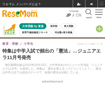
リセマム メンバーズ
Language
JP
/
CN
menu
search
大学受験 by 東進
医学部
東大受験
医専予備校徹底リサーチ
河合塾×東大特集
親子で考える大学選び
高校受験
中学受験
小学校受験
教育・受験
小学生
2022.10.17 Mon 17:15
共通テスト
夏休み
8月開催学校説明会・相談会
特集は中学入試で頻出の「憲法」…ジュニアエ
8月開催イベント・WS
全国公立高校 過去問
人気記事
ラ11月号発売
自由研究教材（小学生向け）
自由研究教材（中学生向け）
ランキング
朝日新聞出版は2022年10月15日、小中学生向けのニュース月刊誌「ジュニア
エラ11月号」を発売した。特集は「憲法を変えるってどういうこと？」。憲法
は中学入試でも頻出のテーマで、各国の憲法を比較している。
advertisement