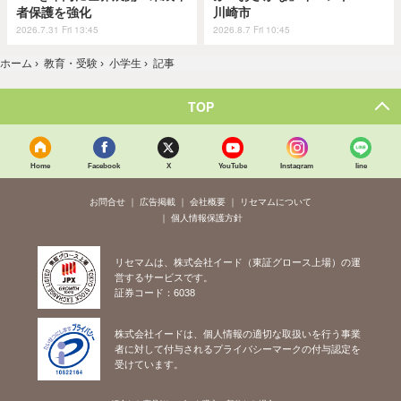
者保護を強化
川崎市
2026.7.31 Fri 13:45
2026.8.7 Fri 10:45
ホーム
›
教育・受験
›
小学生
›
記事
TOP
Home
Facebook
X
YouTube
Instagram
line
お問合せ
広告掲載
会社概要
リセマムについて
個人情報保護方針
リセマムは、株式会社イード（東証グロース上場）の運
営するサービスです。
証券コード：6038
株式会社イードは、個人情報の適切な取扱いを行う事業
者に対して付与されるプライバシーマークの付与認定を
受けています。