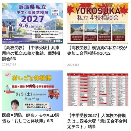
【高校受験】【中学受験】兵庫
【高校受験】横須賀の私立4校が
県内の私立31校が集結、個別相
参加…合同相談会10/12
談会9/6
2026.7.28
2026.8.5
医療✕消防、縫合デモやAED講
【中学受験2027】人気校の併願
習も「おしごと体験博」9/5
先は…四谷大塚「第2回合不合判
定テスト」結果