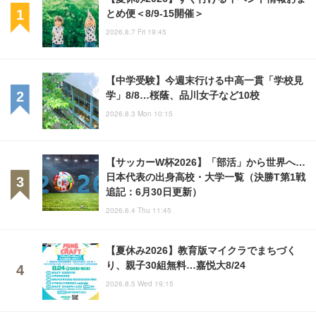
とめ便＜8/9-15開催＞
2026.8.7 Fri 19:45
【中学受験】今週末行ける中高一貫「学校見
学」8/8…桜蔭、品川女子など10校
2026.8.3 Mon 10:15
【サッカーW杯2026】「部活」から世界へ…
日本代表の出身高校・大学一覧（決勝T第1戦
追記：6月30日更新）
2026.6.4 Thu 11:45
【夏休み2026】教育版マイクラでまちづく
り、親子30組無料…嘉悦大8/24
2026.8.5 Wed 19:15