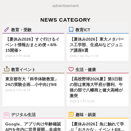
advertisement
NEWS CATEGORY
教育・受験
教育ICT
【夏休み2026】すぐ行けるイ
【夏休み2026】東大メタバー
ベント情報おまとめ便＜8/9-
ス工学部、生成AIなどジュニ
15開催＞
ア講座6選
2026.8.7 Fri 19:45
2026.7.30 Thu 11:15
教育イベント
生活・健康
東京都市大「科学体験教室」
【高校野球2026夏】第3日朝
24の実験企画…小中向け9/6
の部は東海大甲府が勝利、午
後の部で八幡商と健大高崎が
2026.8.7 Fri 18:15
激突
2026.8.7 Fri 12:45
デジタル生活
趣味・娯楽
Google、アプリ向け年齢確認
【夏休み2026】魚に触れて学
APIを年内に世界展開…未成年
ぶ「おさかな」イベント8/8…