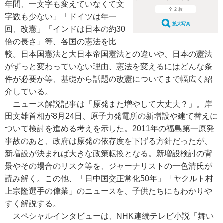
年間、一文字も変えていなくて文
全 2 枚
字数も少ない」「ドイツは年一
拡大写真
回、改憲」「インドは日本の約30
倍の長さ」等、各国の憲法を比
較。日本国憲法と大日本帝国憲法との違いや、日本の憲法
がずっと変わっていない理由、憲法を変えるにはどんな条
件が必要か等、基礎から話題の改憲についてまで幅広く紹
介している。
ニュース解説記事は「原発また増やして大丈夫？」。岸
田文雄首相が8月24日、原子力発電所の新増設や建て替えに
ついて検討を進める考えを示した。2011年の福島第一原発
事故のあと、政府は原発の依存度を下げる方針だったが、
新増設が決まれば大きな政策転換となる。新増設検討の背
景やその場合のリスク等を、ジャーナリストの一色清氏が
読み解く。この他、「日中国交正常化50年」「ヤクルト村
上宗隆選手の偉業」のニュースを、子供たちにもわかりや
すく解説する。
スペシャルインタビューは、NHK連続テレビ小説「舞い