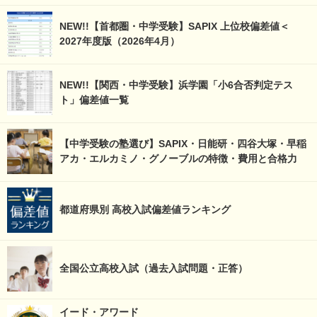
NEW!!【首都圏・中学受験】SAPIX 上位校偏差値＜
2027年度版（2026年4月）
NEW!!【関西・中学受験】浜学園「小6合否判定テス
ト」偏差値一覧
【中学受験の塾選び】SAPIX・日能研・四谷大塚・早稲
アカ・エルカミノ・グノーブルの特徴・費用と合格力
都道府県別 高校入試偏差値ランキング
全国公立高校入試（過去入試問題・正答）
イード・アワード