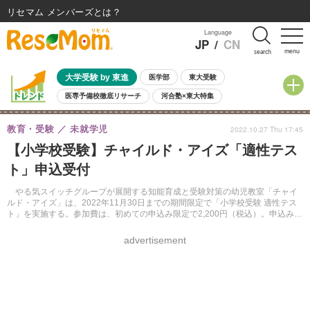
リセマム メンバーズ
Language
JP
/
CN
menu
search
大学受験 by 東進
医学部
東大受験
医専予備校徹底リサーチ
河合塾×東大特集
親子で考える大学選び
高校受験
中学受験
小学校受験
教育・受験
未就学児
2022.10.27 Thu 17:45
共通テスト
夏休み
8月開催学校説明会・相談会
【小学校受験】チャイルド・アイズ「適性テス
8月開催イベント・WS
全国公立高校 過去問
人気記事
ト」申込受付
自由研究教材（小学生向け）
自由研究教材（中学生向け）
ランキング
やる気スイッチグループが展開する知能育成と受験対策の幼児教室「チャイ
ルド・アイズ」は、2022年11月30日までの期間限定で「小学校受験 適性テス
ト」を実施する。参加費は、初めての申込み限定で2,200円（税込）。申込みは
Webサイトにて行う。申込締切は11月29日。
advertisement