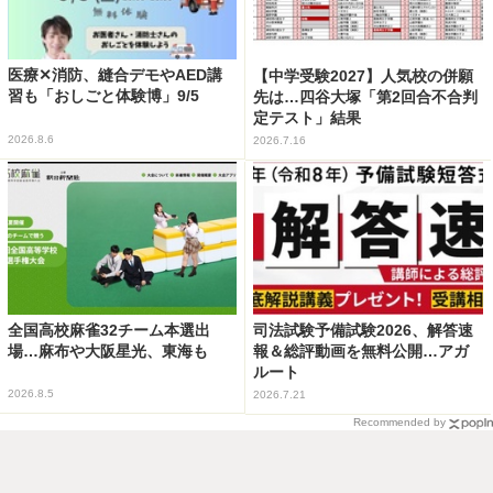
医療✕消防、縫合デモやAED講
【中学受験2027】人気校の併願
習も「おしごと体験博」9/5
先は…四谷大塚「第2回合不合判
定テスト」結果
2026.8.6
2026.7.16
全国高校麻雀32チーム本選出
司法試験予備試験2026、解答速
場…麻布や大阪星光、東海も
報＆総評動画を無料公開…アガ
ルート
2026.8.5
2026.7.21
Recommended by