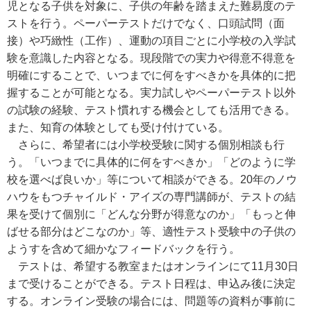
児となる子供を対象に、子供の年齢を踏まえた難易度のテ
ストを行う。ペーパーテストだけでなく、口頭試問（面
接）や巧緻性（工作）、運動の項目ごとに小学校の入学試
験を意識した内容となる。現段階での実力や得意不得意を
明確にすることで、いつまでに何をすべきかを具体的に把
握することが可能となる。実力試しやペーパーテスト以外
の試験の経験、テスト慣れする機会としても活用できる。
また、知育の体験としても受け付けている。
さらに、希望者には小学校受験に関する個別相談も行
う。「いつまでに具体的に何をすべきか」「どのように学
校を選べば良いか」等について相談ができる。20年のノウ
ハウをもつチャイルド・アイズの専門講師が、テストの結
果を受けて個別に「どんな分野が得意なのか」「もっと伸
ばせる部分はどこなのか」等、適性テスト受験中の子供の
ようすを含めて細かなフィードバックを行う。
テストは、希望する教室またはオンラインにて11月30日
まで受けることができる。テスト日程は、申込み後に決定
する。オンライン受験の場合には、問題等の資料が事前に