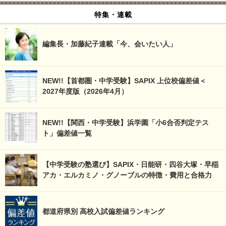
特集・連載
編集長・加藤紀子連載「今、会いたい人」
NEW!!【首都圏・中学受験】SAPIX 上位校偏差値＜
2027年度版（2026年4月）
NEW!!【関西・中学受験】浜学園「小6合否判定テス
ト」偏差値一覧
【中学受験の塾選び】SAPIX・日能研・四谷大塚・早稲
アカ・エルカミノ・グノーブルの特徴・費用と合格力
都道府県別 高校入試偏差値ランキング