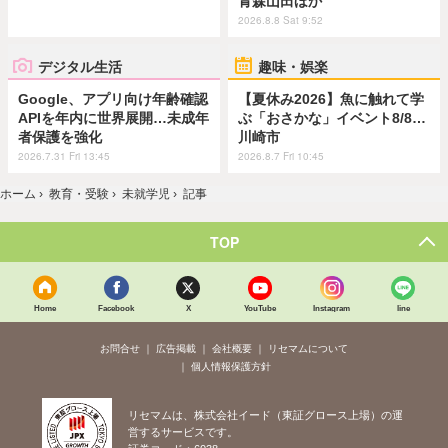
青森山田ほか
2026.8.8 Sat 9:52
デジタル生活
趣味・娯楽
Google、アプリ向け年齢確認
【夏休み2026】魚に触れて学
APIを年内に世界展開…未成年
ぶ「おさかな」イベント8/8…
者保護を強化
川崎市
2026.7.31 Fri 13:45
2026.8.7 Fri 10:45
ホーム
›
教育・受験
›
未就学児
›
記事
TOP
Home
Facebook
X
YouTube
Instagram
line
お問合せ
広告掲載
会社概要
リセマムについて
個人情報保護方針
リセマムは、株式会社イード（東証グロース上場）の運
営するサービスです。