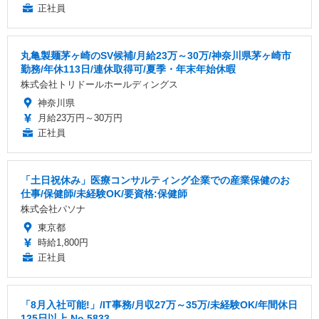
正社員
丸亀製麺茅ヶ崎のSV候補/月給23万～30万/神奈川県茅ヶ崎市
勤務/年休113日/連休取得可/夏季・年末年始休暇
株式会社トリドールホールディングス
神奈川県
月給23万円～30万円
正社員
「土日祝休み」医療コンサルティング企業での産業保健のお
仕事/保健師/未経験OK/要資格:保健師
株式会社パソナ
東京都
時給1,800円
正社員
「8月入社可能!」/IT事務/月収27万～35万/未経験OK/年間休日
125日以上 No.5833