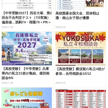
【中学受験2027】四谷大塚、第2
高校囲碁全国大会、団体戦は
回合不合判定テスト（7/5実施）
灘・南山女子部が優勝
偏差値…筑駒74・桜蔭70＜PR＞
2026.7.10
2026.8.5
【高校受験】【中学受験】兵庫
【高校受験】横須賀の私立4校が
県内の私立31校が集結、個別相
参加…合同相談会10/12
談会9/6
2026.7.28
2026.8.5