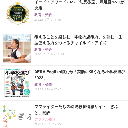
イード・アワード2022「幼児教室」満足度No.1が
決定
教育・受験
2022.9.1 Thu 11:15
考えることを楽しむ「本物の思考力」を育む…生
涯使える力をつけるチャイルド・アイズ
教育・受験
2020.10.13 Tue 12:15
AERA English特別号「英語に強くなる小学校選び
2023」
教育・受験
2022.8.1 Mon 17:45
ママライターたちの幼児教育情報サイト「ぎふ
と」開設
デジタル生活
2022.6.2 Thu 17:15