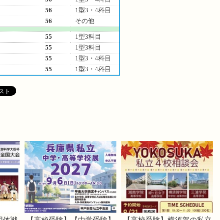
56
1型3・4科目
56
その他
55
1型3科目
55
1型3科目
55
1型3・4科目
55
1型3・4科目
団体戦
【高校受験】【中学受験】
【高校受験】横須賀の私立