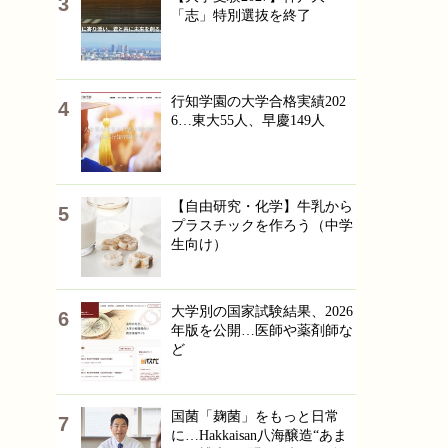
「志」特別選抜を終了
行知学園の大学合格実績202
6…東大55人、早慶149人
【自由研究・化学】牛乳から
プラスチックを作ろう（中学
生向け）
大学別の国家試験結果、2026
年版を公開…医師や薬剤師な
ど
国菌「麹菌」をもっと日常
に…Hakkaisan八海醸造“あま