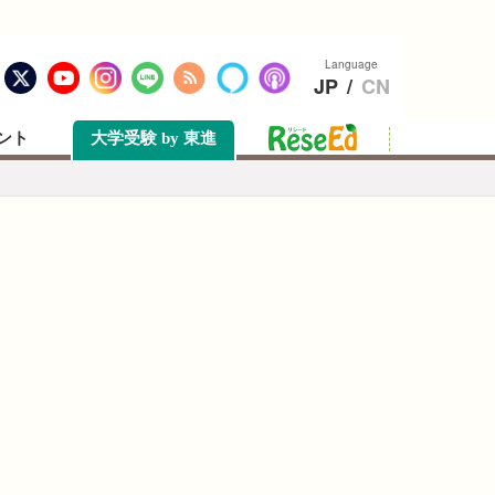
Language
JP
/
CN
ント
大学受験 by 東進