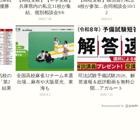
優勝
兵庫県内の私立31校が集
4校が参加…合同相談会10/1
結、個別相談会9/6
2
2026.7.28
2026.8.5
気校の
全国高校麻雀32チーム本選
司法試験予備試験2026、解
「第2
出場…麻布や大阪星光、東
答速報＆総評動画を無料公
」結果
海も
開…アガルート
2026.8.5
2026.7.21
Recommended by