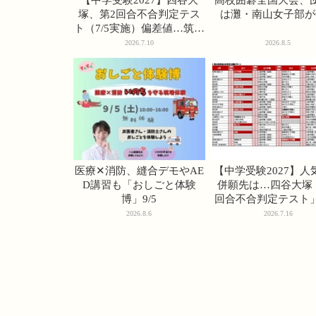
塚、第2回合不合判定テス
は灘・南山女子部が
ト（7/5実施）偏差値…筑駒
74・桜蔭70＜PR＞
2026.7.10
2026.8.5
医療✕消防、縫合デモやAE
【中学受験2027】人
D講習も「おしごと体験
併願先は…四谷大塚
博」9/5
回合不合判定テスト
2026.8.6
2026.7.16