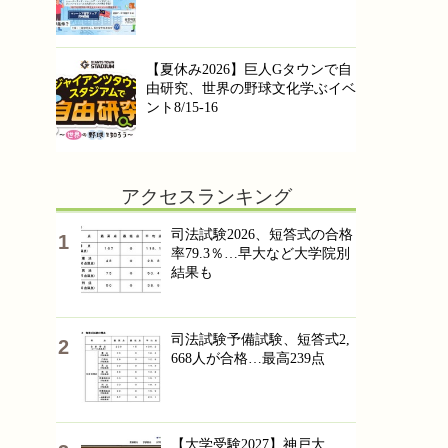
【夏休み2026】巨人Gタウンで自
由研究、世界の野球文化学ぶイベ
ント8/15-16
アクセスランキング
司法試験2026、短答式の合格
率79.3％…早大など大学院別
結果も
司法試験予備試験、短答式2,
668人が合格…最高239点
【大学受験2027】神戸大