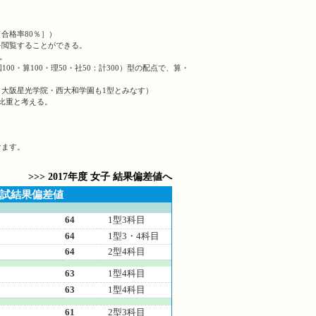
［合格率80％］）
を閲覧することができる。
。
100・算100・理50・社50：計300）型の配点で、算・
大阪星光学院・西大和学園も1型とみなす）
比重と考える。
けます。
>>> 2017年度 女子 結果偏差値へ
度入試結果偏差値
64
1型3科目
64
1型3・4科目
64
2型4科目
63
1型4科目
63
1型4科目
61
2型3科目