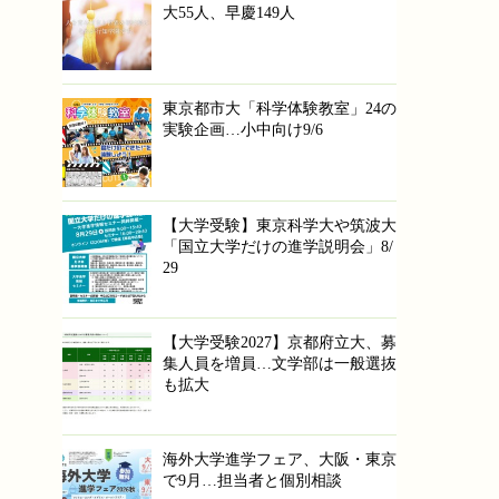
大55人、早慶149人
東京都市大「科学体験教室」24の
実験企画…小中向け9/6
【大学受験】東京科学大や筑波大
「国立大学だけの進学説明会」8/
29
【大学受験2027】京都府立大、募
集人員を増員…文学部は一般選抜
も拡大
海外大学進学フェア、大阪・東京
で9月…担当者と個別相談