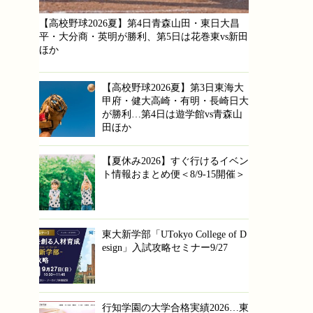
【高校野球2026夏】第4日青森山田・東日大昌
平・大分商・英明が勝利、第5日は花巻東vs新田
ほか
【高校野球2026夏】第3日東海大
甲府・健大高崎・有明・長崎日大
が勝利…第4日は遊学館vs青森山
田ほか
【夏休み2026】すぐ行けるイベン
ト情報おまとめ便＜8/9-15開催＞
東大新学部「UTokyo College of D
esign」入試攻略セミナー9/27
行知学園の大学合格実績2026…東