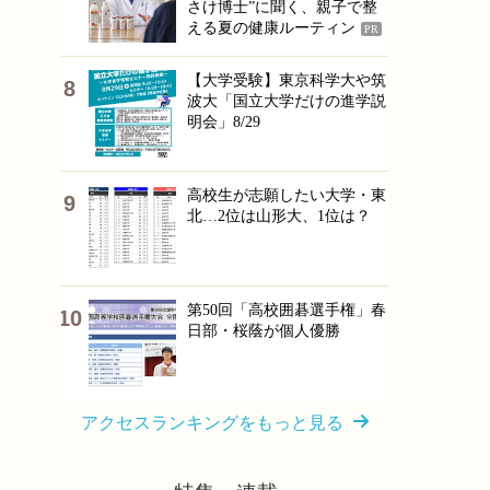
さけ博士”に聞く、親子で整
える夏の健康ルーティン
PR
【大学受験】東京科学大や筑
波大「国立大学だけの進学説
明会」8/29
高校生が志願したい大学・東
北…2位は山形大、1位は？
第50回「高校囲碁選手権」春
日部・桜蔭が個人優勝
アクセスランキングをもっと見る