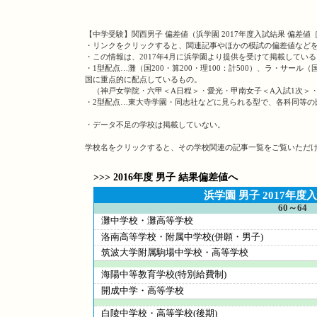
【中学受験】関西男子 偏差値（浜学園 2017年度入試結果 偏差値
・リンクをクリックすると、関連記事やほかの模試の偏差値など
・この情報は、2017年4月に浜学園より提供を受けて掲載している
・1型配点…灘（国200・算200・理100：計500）、ラ・サール（国
国に重点的に配点しているもの。
（神戸女学院・六甲＜A日程＞・愛光・甲南女子＜A入試1次＞・
・2型配点…東大寺学園・同志社などに見られる型で、各科同等の
・データ不足の学校は掲載していない。
学校名をクリックすると、その学校関連の記事一覧をご覧いただ
>>> 2016年度 男子 結果偏差値へ
浜学園 男子 2017年
60～64
灘中学校・灘高等学校
洛南高等学校・附属中学校(併願・男子)
筑波大学附属駒場中学校・高等学校
海陽中等教育学校(特別給費制)
開成中学・高等学校
白陵中学校・高等学校(後期)