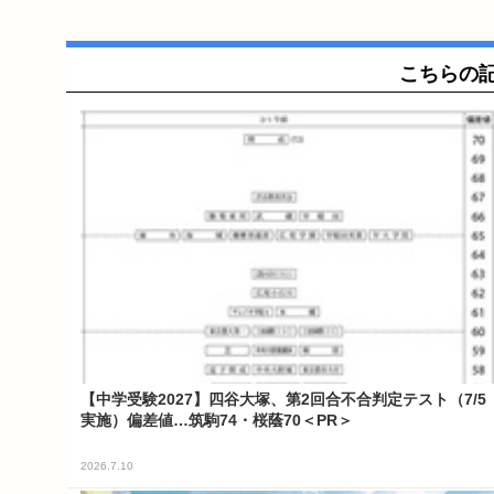
こちらの
【中学受験2027】四谷大塚、第2回合不合判定テスト（7/5
実施）偏差値…筑駒74・桜蔭70＜PR＞
2026.7.10