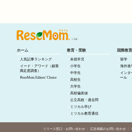
ホーム
教育・受験
国際教
人気記事ランキング
未就学児
留学
イード・アワード（顧客
小学生
海外進
満足度調査）
中学生
インタ
ReseMom Editors' Choice
ール
高校生
大学生
高校偏差値
公立高校・過去問
ミツカル学び
ミツカル教育通信
リリース窓口・お問い合わせ
広告掲載のお問い合わせ