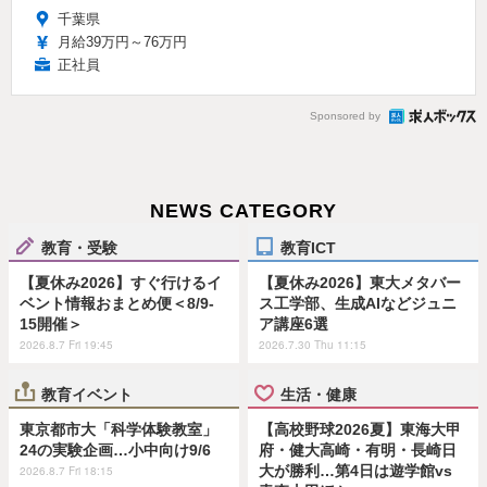
千葉県
月給39万円～76万円
正社員
Sponsored by
NEWS CATEGORY
教育・受験
教育ICT
【夏休み2026】すぐ行けるイ
【夏休み2026】東大メタバー
ベント情報おまとめ便＜8/9-
ス工学部、生成AIなどジュニ
15開催＞
ア講座6選
2026.8.7 Fri 19:45
2026.7.30 Thu 11:15
教育イベント
生活・健康
東京都市大「科学体験教室」
【高校野球2026夏】東海大甲
24の実験企画…小中向け9/6
府・健大高崎・有明・長崎日
大が勝利…第4日は遊学館vs
2026.8.7 Fri 18:15