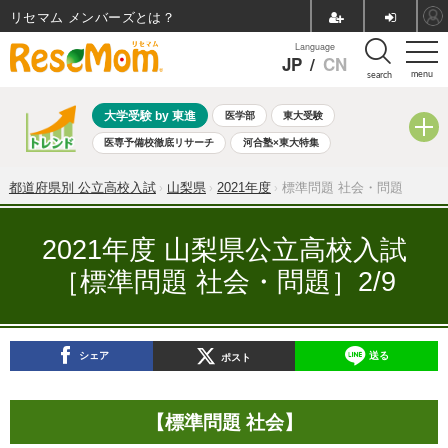
リセマム メンバーズ
Language
JP
/
CN
menu
search
大学受験 by 東進
医学部
東大受験
医専予備校徹底リサーチ
河合塾×東大特集
親子で考える大学選び
高校受験
中学受験
小学校受験
都道府県別 公立高校入試
山梨県
2021年度
標準問題 社会・問題
共通テスト
夏休み
8月開催学校説明会・相談会
8月開催イベント・WS
全国公立高校 過去問
人気記事
2021年度 山梨県公立高校入試
自由研究教材（小学生向け）
自由研究教材（中学生向け）
［標準問題 社会・問題］2/9
ランキング
シェア
送る
ポスト
【標準問題 社会】