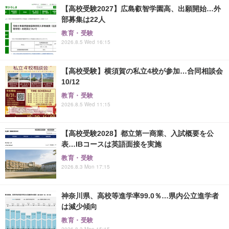
【高校受験2027】広島叡智学園高、出願開始…外
部募集は22人
教育・受験
2026.8.5 Wed 16:15
【高校受験】横須賀の私立4校が参加…合同相談会
10/12
教育・受験
2026.8.5 Wed 11:15
【高校受験2028】都立第一商業、入試概要を公
表…IBコースは英語面接を実施
教育・受験
2026.8.3 Mon 17:15
神奈川県、高校等進学率99.0％…県内公立進学者
は減少傾向
教育・受験
2026.8.3 Mon 15:15