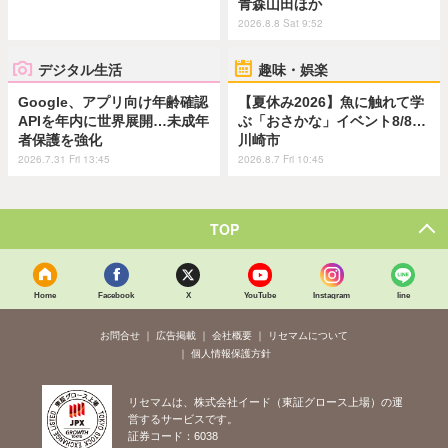
青森山田ほか
2026.8.8 Sat 9:52
デジタル生活
趣味・娯楽
Google、アプリ向け年齢確認
【夏休み2026】魚に触れて学
APIを年内に世界展開…未成年
ぶ「おさかな」イベント8/8…
者保護を強化
川崎市
2026.7.31 Fri 13:45
2026.8.7 Fri 10:45
TOP
Home
Facebook
X
YouTube
Instagram
line
お問合せ
広告掲載
会社概要
リセマムについて
個人情報保護方針
リセマムは、株式会社イード（東証グロース上場）の運
営するサービスです。
証券コード：6038