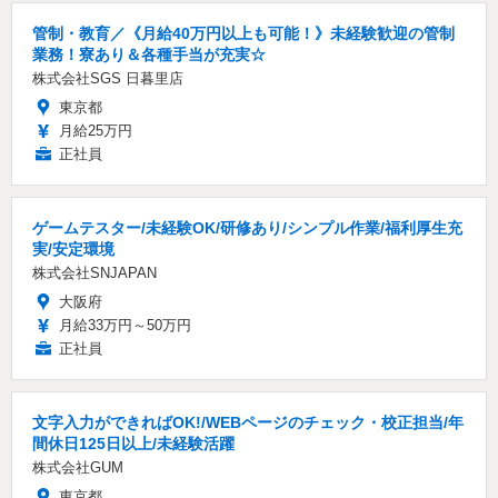
管制・教育／《月給40万円以上も可能！》未経験歓迎の管制
業務！寮あり＆各種手当が充実☆
株式会社SGS 日暮里店
東京都
月給25万円
正社員
ゲームテスター/未経験OK/研修あり/シンプル作業/福利厚生充
実/安定環境
株式会社SNJAPAN
大阪府
月給33万円～50万円
正社員
文字入力ができればOK!/WEBページのチェック・校正担当/年
間休日125日以上/未経験活躍
株式会社GUM
東京都