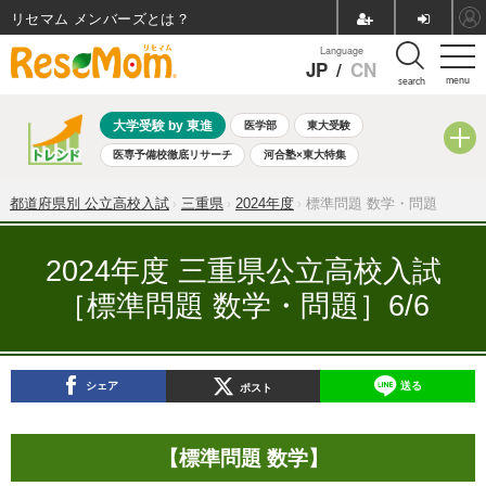
リセマム メンバーズ
Language
JP
/
CN
menu
search
大学受験 by 東進
医学部
東大受験
医専予備校徹底リサーチ
河合塾×東大特集
親子で考える大学選び
高校受験
中学受験
小学校受験
都道府県別 公立高校入試
三重県
2024年度
標準問題 数学・問題
共通テスト
夏休み
8月開催学校説明会・相談会
8月開催イベント・WS
全国公立高校 過去問
人気記事
2024年度 三重県公立高校入試
自由研究教材（小学生向け）
自由研究教材（中学生向け）
［標準問題 数学・問題］6/6
ランキング
シェア
送る
ポスト
【標準問題 数学】