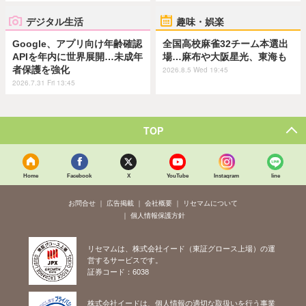
デジタル生活
趣味・娯楽
Google、アプリ向け年齢確認
全国高校麻雀32チーム本選出
APIを年内に世界展開…未成年
場…麻布や大阪星光、東海も
者保護を強化
2026.8.5 Wed 19:45
2026.7.31 Fri 13:45
TOP
Home
Facebook
X
YouTube
Instagram
line
お問合せ
広告掲載
会社概要
リセマムについて
個人情報保護方針
リセマムは、株式会社イード（東証グロース上場）の運
営するサービスです。
証券コード：6038
株式会社イードは、個人情報の適切な取扱いを行う事業