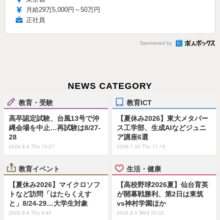
月給29万5,000円～50万円
正社員
Sponsored by
NEWS CATEGORY
教育・受験
教育ICT
高卒認定試験、台風13号で沖
【夏休み2026】東大メタバー
縄会場を中止…再試験は8/27-
ス工学部、生成AIなどジュニ
28
ア講座6選
2026.8.6 Thu 10:27
2026.7.30 Thu 11:15
教育イベント
生活・健康
【夏休み2026】マイクロソフ
【高校野球2026夏】仙台育英
トなど訪問「はたらくえす
が開幕戦勝利、第2日は東筑
と」8/24-29…大学生対象
vs神村学園ほか
2026.8.6 Thu 9:45
2026.8.5 Wed 20:32