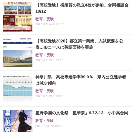
【高校受験】横須賀の私立4校が参加…合同相談会
10/12
教育・受験
2026.8.5 Wed 11:15
【高校受験2028】都立第一商業、入試概要を公
表…IBコースは英語面接を実施
教育・受験
2026.8.3 Mon 17:15
神奈川県、高校等進学率99.0％…県内公立進学者
は減少傾向
教育・受験
2026.8.3 Mon 15:15
星野学園の文化祭「星華祭」9/12-13…小中高合同
教育・受験
2026.7.31 Fri 16:45