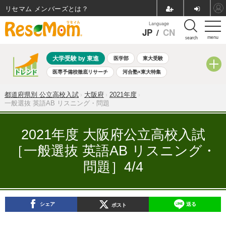
リセマム メンバーズ
Language
JP
/
CN
menu
search
大学受験 by 東進
医学部
東大受験
医専予備校徹底リサーチ
河合塾×東大特集
親子で考える大学選び
高校受験
中学受験
小学校受験
都道府県別 公立高校入試
大阪府
2021年度
共通テスト
夏休み
8月開催学校説明会・相談会
一般選抜 英語AB リスニング・問題
8月開催イベント・WS
全国公立高校 過去問
人気記事
自由研究教材（小学生向け）
自由研究教材（中学生向け）
2021年度 大阪府公立高校入試
ランキング
［一般選抜 英語AB リスニング・
問題］4/4
シェア
送る
ポスト