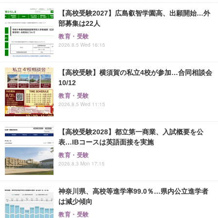
【高校受験2027】広島叡智学園高、出願開始…外
部募集は22人
教育・受験
2026.8.5 Wed 16:15
【高校受験】横須賀の私立4校が参加…合同相談会
10/12
教育・受験
2026.8.5 Wed 11:15
【高校受験2028】都立第一商業、入試概要を公
表…IBコースは英語面接を実施
教育・受験
2026.8.3 Mon 17:15
神奈川県、高校等進学率99.0％…県内公立進学者
は減少傾向
教育・受験