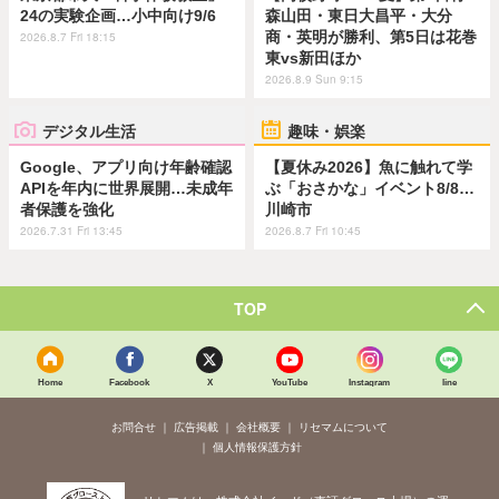
24の実験企画…小中向け9/6
森山田・東日大昌平・大分
商・英明が勝利、第5日は花巻
2026.8.7 Fri 18:15
東vs新田ほか
2026.8.9 Sun 9:15
デジタル生活
趣味・娯楽
Google、アプリ向け年齢確認
【夏休み2026】魚に触れて学
APIを年内に世界展開…未成年
ぶ「おさかな」イベント8/8…
者保護を強化
川崎市
2026.7.31 Fri 13:45
2026.8.7 Fri 10:45
TOP
Home
Facebook
X
YouTube
Instagram
line
お問合せ
広告掲載
会社概要
リセマムについて
個人情報保護方針