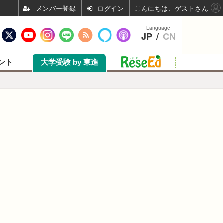
ログイン
こんにちは、ゲストさん
Language
JP
/
CN
ント
大学受験 by 東進