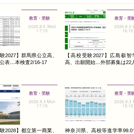
教育・受験
教育・受
2026.8.5 Wed
2026.8.5
17:15
16:15
験2027】群馬県公立高、
【高校受験2027】広島叡智
表…本検査2/16-17
高、出願開始…外部募集は22
教育・受験
教育・受
2026.8.3 Mon
2026.8.3
17:15
15:15
験2028】都立第一商業、
神奈川県、高校等進学率99.0