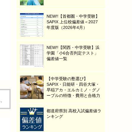
NEW!!【首都圏・中学受験】
SAPIX 上位校偏差値＜2027
年度版（2026年4月）
NEW!!【関西・中学受験】浜
学園「小6合否判定テスト」
偏差値一覧
【中学受験の塾選び】
SAPIX・日能研・四谷大塚・
早稲アカ・エルカミノ・グノ
ーブルの特徴・費用と合格力
る。
都道府県別 高校入試偏差値ラ
ンキング