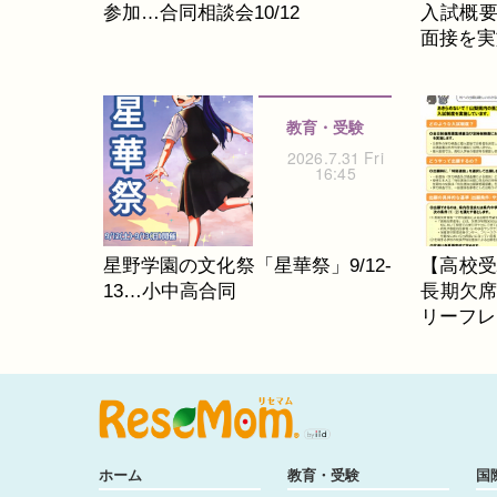
参加…合同相談会10/12
入試概要
面接を実
教育・受験
2026.7.31 Fri
16:45
星野学園の文化祭「星華祭」9/12-
【高校受
13…小中高合同
長期欠
リーフレ
ホーム
教育・受験
国