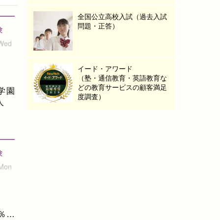
全国公立高校入試（過去入試
問題・正答）
験
 Wed
イード・アワード
（塾・通信教育・英語教育な
どの教育サービスの顧客満足
学園
度調査）
人
験
 Mon
％…