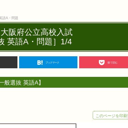
英語A・問題
度 大阪府公立高校入試
 英語A・問題］1/4
ブックマーク
後で読む
一般選抜 英語A】
このページを印刷