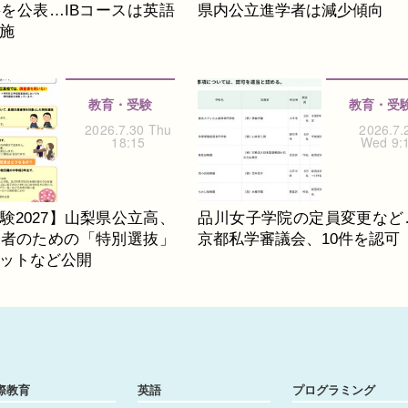
を公表…IBコースは英語
県内公立進学者は減少傾向
施
教育・受験
教育・受
2026.7.30 Thu
2026.7.
18:15
Wed 9:
験2027】山梨県公立高、
品川女子学院の定員変更など
席者のための「特別選抜」
京都私学審議会、10件を認可
ットなど公開
際教育
英語
プログラミング