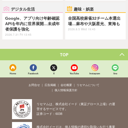
デジタル生活
趣味・娯楽
Google、アプリ向け年齢確認
全国高校麻雀32チーム本選出
APIを年内に世界展開…未成年
場…麻布や大阪星光、東海も
者保護を強化
2026.8.5 Wed 19:45
2026.7.31 Fri 13:45
TOP
Home
Facebook
X
YouTube
Instagram
line
お問合せ
広告掲載
会社概要
リセマムについて
個人情報保護方針
リセマムは、株式会社イード（東証グロース上場）の運
営するサービスです。
証券コード：6038
株式会社イードは、個人情報の適切な取扱いを行う事業