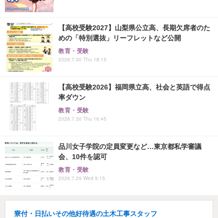
【高校受験2027】山梨県公立高、長期欠席者のた
めの「特別選抜」リーフレットなど公開
教育・受験
2026.7.30 Thu 18:15
【高校受験2026】福岡県立高、社会と英語で得点
率ダウン
教育・受験
2026.7.30 Thu 16:45
品川女子学院の定員変更など…東京都私学審議
会、10件を認可
教育・受験
2026.7.29 Wed 9:15
寮付・日払いその他好待遇の土木工事スタッフ