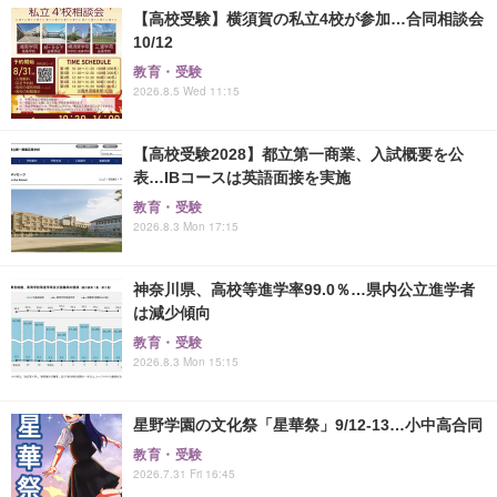
【高校受験】横須賀の私立4校が参加…合同相談会
10/12
教育・受験
2026.8.5 Wed 11:15
【高校受験2028】都立第一商業、入試概要を公
表…IBコースは英語面接を実施
教育・受験
2026.8.3 Mon 17:15
神奈川県、高校等進学率99.0％…県内公立進学者
は減少傾向
教育・受験
2026.8.3 Mon 15:15
星野学園の文化祭「星華祭」9/12-13…小中高合同
教育・受験
2026.7.31 Fri 16:45