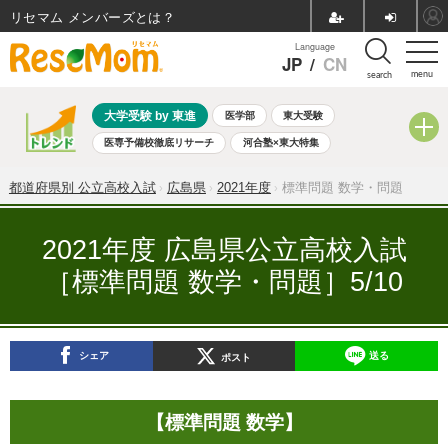
リセマム メンバーズ
Language
JP
/
CN
menu
search
大学受験 by 東進
医学部
東大受験
医専予備校徹底リサーチ
河合塾×東大特集
親子で考える大学選び
高校受験
中学受験
小学校受験
都道府県別 公立高校入試
広島県
2021年度
標準問題 数学・問題
共通テスト
夏休み
8月開催学校説明会・相談会
8月開催イベント・WS
全国公立高校 過去問
人気記事
2021年度 広島県公立高校入試
自由研究教材（小学生向け）
自由研究教材（中学生向け）
［標準問題 数学・問題］5/10
ランキング
シェア
送る
ポスト
【標準問題 数学】