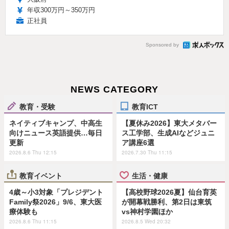
年収300万円～350万円
正社員
Sponsored by
NEWS CATEGORY
教育・受験
教育ICT
ネイティブキャンプ、中高生
【夏休み2026】東大メタバー
向けニュース英語提供…毎日
ス工学部、生成AIなどジュニ
更新
ア講座6選
2026.8.6 Thu 12:15
2026.7.30 Thu 11:15
教育イベント
生活・健康
4歳～小3対象「プレジデント
【高校野球2026夏】仙台育英
Family祭2026」9/6、東大医
が開幕戦勝利、第2日は東筑
療体験も
vs神村学園ほか
2026.8.6 Thu 11:15
2026.8.5 Wed 20:32