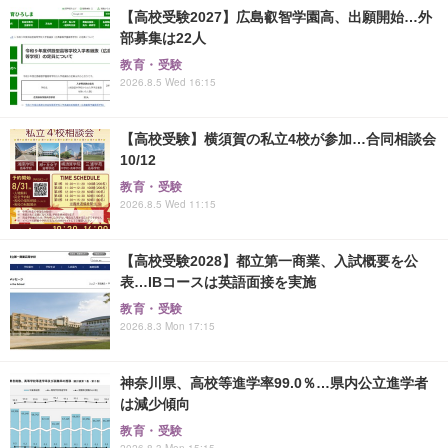
【高校受験2027】広島叡智学園高、出願開始…外
部募集は22人
教育・受験
2026.8.5 Wed 16:15
【高校受験】横須賀の私立4校が参加…合同相談会
10/12
教育・受験
2026.8.5 Wed 11:15
【高校受験2028】都立第一商業、入試概要を公
表…IBコースは英語面接を実施
教育・受験
2026.8.3 Mon 17:15
神奈川県、高校等進学率99.0％…県内公立進学者
は減少傾向
教育・受験
2026.8.3 Mon 15:15