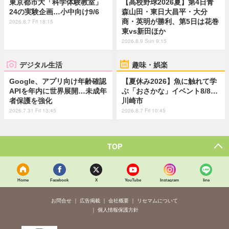
東京都市大「科学体験教室」
【高校野球2026夏】第4日青
24の実験企画…小中向け9/6
森山田・東日大昌平・大分
商・英明が勝利、第5日は花巻
2026.8.7 Fri 18:15
東vs新田ほか
2026.8.9 Sun 9:15
デジタル生活
趣味・娯楽
Google、アプリ向け年齢確認
【夏休み2026】魚に触れて学
APIを年内に世界展開…未成年
ぶ「おさかな」イベント8/8…
者保護を強化
川崎市
2026.7.31 Fri 13:45
2026.8.7 Fri 10:45
TOP
Home
Facebook
X
YouTube
Instagram
line
お問合せ
広告掲載
会社概要
リセマムについて
個人情報保護方針