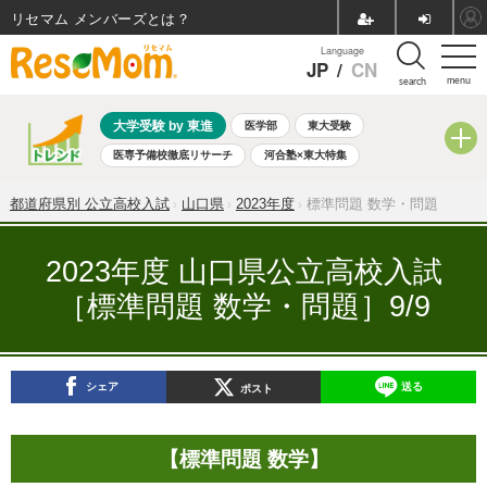
リセマム メンバーズ
Language
JP
/
CN
menu
search
大学受験 by 東進
医学部
東大受験
医専予備校徹底リサーチ
河合塾×東大特集
親子で考える大学選び
高校受験
中学受験
小学校受験
都道府県別 公立高校入試
山口県
2023年度
標準問題 数学・問題
共通テスト
夏休み
8月開催学校説明会・相談会
8月開催イベント・WS
全国公立高校 過去問
人気記事
2023年度 山口県公立高校入試
自由研究教材（小学生向け）
自由研究教材（中学生向け）
［標準問題 数学・問題］9/9
ランキング
シェア
送る
ポスト
【標準問題 数学】