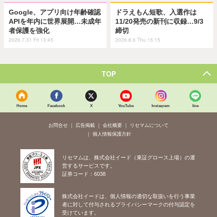
Google、アプリ向け年齢確認
ドラえもん短歌、入選作は
APIを年内に世界展開…未成年
11/20発売の新刊に収録…9/3
者保護を強化
締切
2026.7.31 Fri 13:45
2026.8.6 Thu 15:15
TOP
Home
Facebook
X
YouTube
Instagram
line
お問合せ
広告掲載
会社概要
リセマムについて
個人情報保護方針
リセマムは、株式会社イード（東証グロース上場）の運
営するサービスです。
証券コード：6038
株式会社イードは、個人情報の適切な取扱いを行う事業
者に対して付与されるプライバシーマークの付与認定を
受けています。