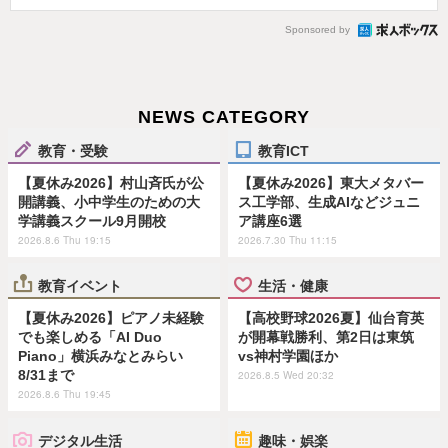
Sponsored by
NEWS CATEGORY
教育・受験
教育ICT
【夏休み2026】村山斉氏が公
【夏休み2026】東大メタバー
開講義、小中学生のための大
ス工学部、生成AIなどジュニ
学講義スクール9月開校
ア講座6選
2026.8.6 Thu 19:15
2026.7.30 Thu 11:15
教育イベント
生活・健康
【夏休み2026】ピアノ未経験
【高校野球2026夏】仙台育英
でも楽しめる「AI Duo
が開幕戦勝利、第2日は東筑
Piano」横浜みなとみらい
vs神村学園ほか
8/31まで
2026.8.5 Wed 20:32
2026.8.6 Thu 19:45
デジタル生活
趣味・娯楽