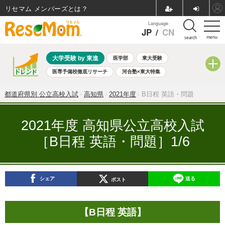
リセマム メンバーズ
Language
JP
/
CN
menu
search
大学受験 by 東進
医学部
東大受験
医専予備校徹底リサーチ
河合塾×東大特集
親子で考える大学選び
高校受験
中学受験
小学校受験
都道府県別 公立高校入試
高知県
2021年度
B日程 英語・問題
共通テスト
夏休み
8月開催学校説明会・相談会
8月開催イベント・WS
全国公立高校 過去問
人気記事
2021年度 高知県公立高校入試
自由研究教材（小学生向け）
自由研究教材（中学生向け）
［B日程 英語・問題］1/6
ランキング
シェア
送る
ポスト
【B日程 英語】