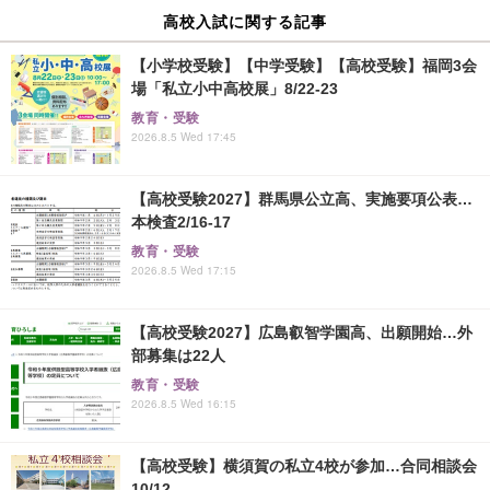
高校入試に関する記事
【小学校受験】【中学受験】【高校受験】福岡3会
場「私立小中高校展」8/22-23
教育・受験
2026.8.5 Wed 17:45
【高校受験2027】群馬県公立高、実施要項公表…
本検査2/16-17
教育・受験
2026.8.5 Wed 17:15
【高校受験2027】広島叡智学園高、出願開始…外
部募集は22人
教育・受験
2026.8.5 Wed 16:15
【高校受験】横須賀の私立4校が参加…合同相談会
10/12