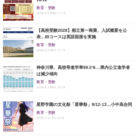
教育・受験
2026.8.5 Wed 11:15
【高校受験2028】都立第一商業、入試概要を公
表…IBコースは英語面接を実施
教育・受験
2026.8.3 Mon 17:15
神奈川県、高校等進学率99.0％…県内公立進学者
は減少傾向
教育・受験
2026.8.3 Mon 15:15
星野学園の文化祭「星華祭」9/12-13…小中高合同
教育・受験
2026.7.31 Fri 16:45