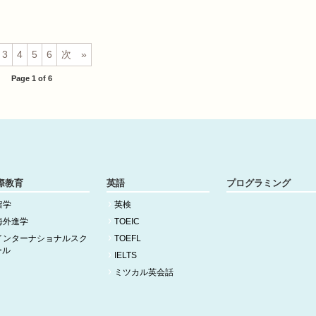
3
4
5
6
次
Page 1 of 6
際教育
英語
プログラミング
留学
英検
海外進学
TOEIC
インターナショナルスク
TOEFL
ール
IELTS
ミツカル英会話