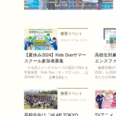
教育イベント
2024.5.14 Tue 18:15
【夏休み2024】Kids Duoサマー
高校生対
スクール参加者募集
エンスファー
やる気スイッチグループの英語で預かる
酪農学園大
学童保育「Kids Duo（キッズデュオ）」は
2024」を2
2024年7月1 …
生たちが生物
記事を読む »
教育イベント
2024.5.8 Wed 10:15
高校生向け「HLAB TOKYO
TVアニメ