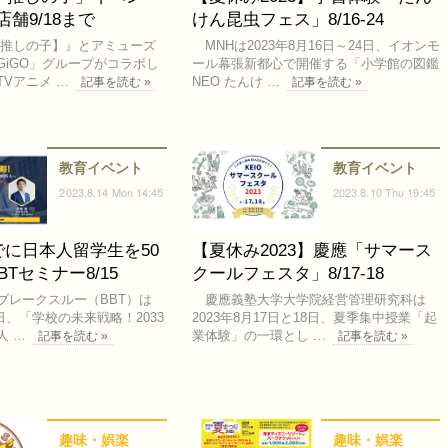
店舗9/18まで
けん昆虫フェス」8/16-24
【推しの子】』とアミューズ
MNHは2023年8月16日～24日、イオンモ
GiGO」グループがコラボし
ール幕張新都心で開催する「小学館の図鑑
Vアニメ …
NEO たんけ …
記事を読む »
記事を読む »
教育イベント
教育イベント
2023.8.14 Mon 14:45
2023.8.10 Thu 19:45
までに日本人留学生を50
【夏休み2023】慶應「サマース
Tセミナー8/15
クールフェスタ」8/17-18
レークスルー（BBT）は
慶應義塾大学大学院経営管理研究科は
15日、「学校の未来戦略！2033
2023年8月17日と18日、夏季集中授業「起
人 …
業体験」の一環とし …
記事を読む »
記事を読む »
趣味・娯楽
趣味・娯楽