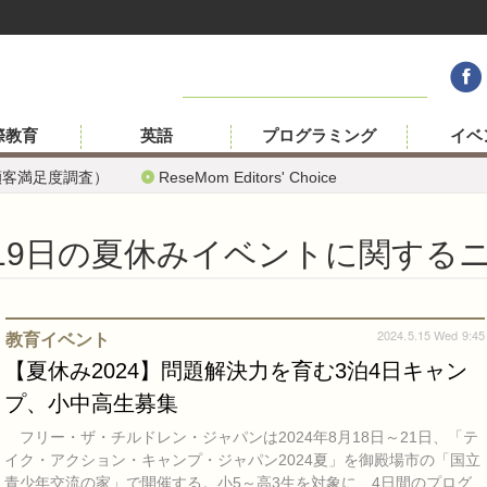
際教育
英語
プログラミング
イベ
顧客満足度調査）
ReseMom Editors' Choice
日～19日の夏休みイベントに関す
2024.5.15 Wed 9:45
教育イベント
【夏休み2024】問題解決力を育む3泊4日キャン
プ、小中高生募集
フリー・ザ・チルドレン・ジャパンは2024年8月18日～21日、「テ
イク・アクション・キャンプ・ジャパン2024夏」を御殿場市の「国立
青少年交流の家」で開催する。小5～高3生を対象に、4日間のプログ