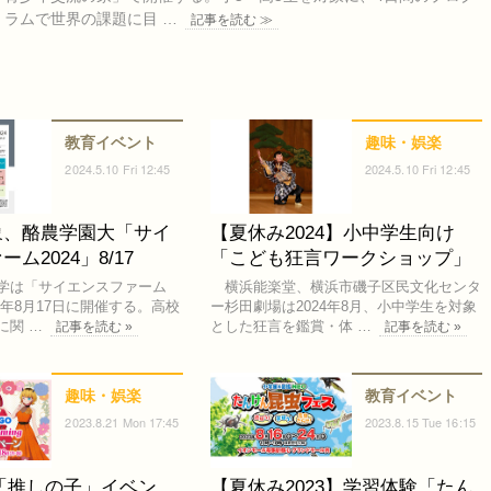
ラムで世界の課題に目 …
記事を読む ≫
教育イベント
趣味・娯楽
2024.5.10 Fri 12:45
2024.5.10 Fri 12:45
象、酪農学園大「サイ
【夏休み2024】小中学生向け
ム2024」8/17
「こども狂言ワークショップ」
学は「サイエンスファーム
横浜能楽堂、横浜市磯子区民文化センタ
024年8月17日に開催する。高校
ー杉田劇場は2024年8月、小中学生を対象
に関 …
とした狂言を鑑賞・体 …
記事を読む »
記事を読む »
趣味・娯楽
教育イベント
2023.8.21 Mon 17:45
2023.8.15 Tue 16:15
「推しの子」イベン
【夏休み2023】学習体験「たん