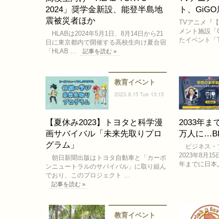
2024」奨学金新設、能登半島地
ト、GiGO
震被災者ほか
TVアニメ『
メント施設「
HLABは2024年5月1日、8月14日から21
たイベント「T
日に東京都内で開催する高校生向け夏合宿
「HLAB …
記事を読む »
教育イベント
2023.8.15 Tue 13:15
【夏休み2023】トヨタと科学漫
2033年
画サバイバル「未来先取りプロ
万人に…BB
グラム」
ビジネス・ブ
2023年8月
朝日新聞出版はトヨタ自動車と「カーボ
年までに日本
ンニュートラルのサバイバル」に取り組ん
でおり、このプロジェクト …
記事を読む »
教育イベント