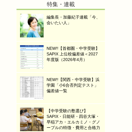
特集・連載
編集長・加藤紀子連載「今、
会いたい人」
NEW!!【首都圏・中学受験】
SAPIX 上位校偏差値＜2027
年度版（2026年4月）
NEW!!【関西・中学受験】浜
学園「小6合否判定テスト」
偏差値一覧
【中学受験の塾選び】
SAPIX・日能研・四谷大塚・
早稲アカ・エルカミノ・グノ
ーブルの特徴・費用と合格力