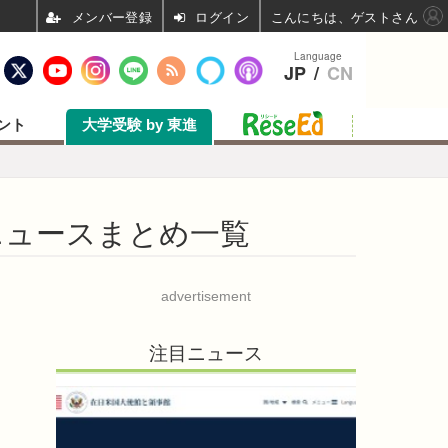
ログイン
こんにちは、ゲストさん
Language
JP
/
CN
ント
大学受験 by 東進
るニュースまとめ一覧
advertisement
注目ニュース