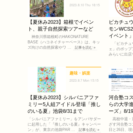
2023.8.10 Thu 18:15
【夏休み2023】箱根でイベン
ピカチュ
ト、親子自然探索ツアーなど
モンWCS
イベント
神奈川県箱根町のHAKONATURE
BASE（ハコネイチャーベース）は、キッ
「ピカチュウ
ズ向けの自然探索やワ …
記事を読む »
ェ」のポップ
みらいに出店
趣味・娯楽
2023.8.7 Mon 15:15
【夏休み2023】シルバニアファ
河合塾コス
ミリー5人組アイドル登場「推し
らの大学進
のいる夏」池袋8/31まで
ーズ」8/1
「シルバニアファミリー」をアンバサダー
高校中退・
に起用した「『推しのいる夏』キャンペー
ざす河合塾コス
ン」が、東京の池袋PAR …
日と26日、現
記事を読む »