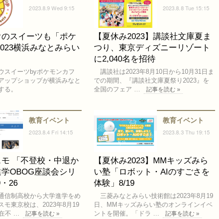
2023.8.9 Wed 9:15
2023.8.8 Tue 15:15
ウのスイーツも「ポケ
【夏休み2023】講談社文庫夏ま
2023横浜みなとみらい
つり、東京ディズニーリゾート
」
に2,040名を招待
スイーツbyポケモンカフ
講談社は2023年8月10日から10月31日ま
アップショップが横浜みなと
での期間、『講談社文庫夏祭り2023』を
する。
全国のフェア …
記事を読む »
教育イベント
教育イベント
2023.8.4 Fri 14:15
2023.8.3 Thu 19:15
モ 「不登校・中退か
【夏休み2023】MMキッズみら
学OBOG座談会シリ
い塾「ロボット・AIのすごさを
9・26
体験」8/19
通信制高校から大学進学をめ
三菱みなとみらい技術館は2023年8月19
モ東京校は、2023年8月19
日、MMキッズみらい塾のオンラインイベ
在不 …
ントを開催。「ドラ …
記事を読む »
記事を読む »