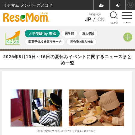
リセマム メンバーズ
Language
JP
/
CN
menu
search
大学受験 by 東進
医学部
東大受験
医専予備校徹底リサーチ
河合塾×東大特集
親子で考える大学選び
高校受験
中学受験
小学校受験
2025年8月10日～16日の夏休みイベントに関するニュースまと
共通テスト
夏休み
8月開催学校説明会・相談会
め一覧
8月開催イベント・WS
全国公立高校 過去問
人気記事
自由研究教材（小学生向け）
自由研究教材（中学生向け）
ランキング