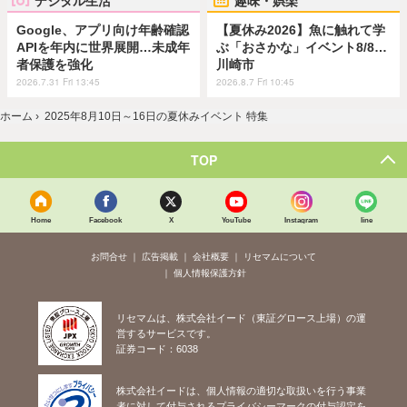
デジタル生活
趣味・娯楽
Google、アプリ向け年齢確認
【夏休み2026】魚に触れて学
APIを年内に世界展開…未成年
ぶ「おさかな」イベント8/8…
者保護を強化
川崎市
2026.7.31 Fri 13:45
2026.8.7 Fri 10:45
ホーム
›
2025年8月10日～16日の夏休みイベント 特集
TOP
Home
Facebook
X
YouTube
Instagram
line
お問合せ
広告掲載
会社概要
リセマムについて
個人情報保護方針
リセマムは、株式会社イード（東証グロース上場）の運
営するサービスです。
証券コード：6038
株式会社イードは、個人情報の適切な取扱いを行う事業
者に対して付与されるプライバシーマークの付与認定を