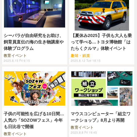
シーパラが自由研究をお助け、
【夏休み2025】子供も大人も乗
飼育員直伝の海の生き物講座や
って学べる…トヨタ博物館「は
体験プログラム
たらくクルマ」体験イベント
教育イベント
趣味・娯楽
2025.8.15 Fri 9:15
2025.8.12 Tue 18:15
子供の可能性を広げる10日間…
マウスコンピューター「組立ワ
人気の「SOZOWフェス」今年
ークショップ」8月より再開
も日比谷で開催
教育イベント
2025.8.8 Fri 19:45
教育イベント