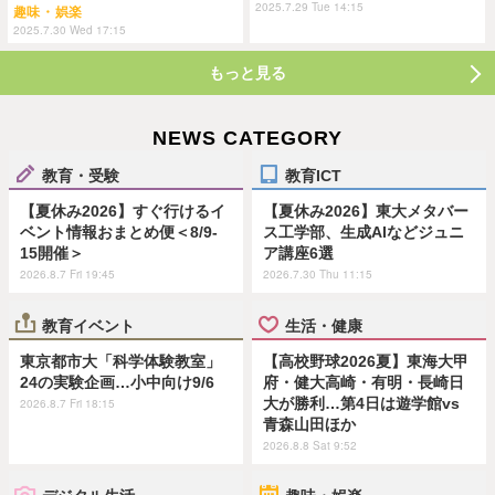
2025.7.29 Tue 14:15
趣味・娯楽
2025.7.30 Wed 17:15
もっと見る
NEWS CATEGORY
教育・受験
教育ICT
【夏休み2026】すぐ行けるイ
【夏休み2026】東大メタバー
ベント情報おまとめ便＜8/9-
ス工学部、生成AIなどジュニ
15開催＞
ア講座6選
2026.8.7 Fri 19:45
2026.7.30 Thu 11:15
教育イベント
生活・健康
東京都市大「科学体験教室」
【高校野球2026夏】東海大甲
24の実験企画…小中向け9/6
府・健大高崎・有明・長崎日
大が勝利…第4日は遊学館vs
2026.8.7 Fri 18:15
青森山田ほか
2026.8.8 Sat 9:52