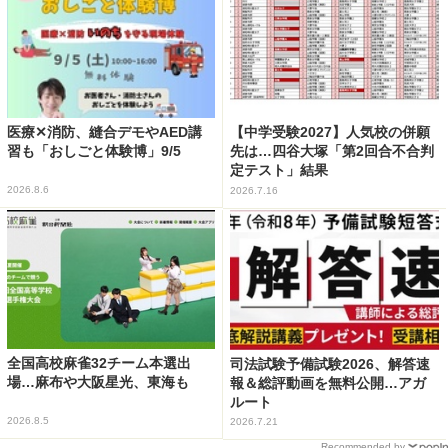
医療✕消防、縫合デモやAED講
【中学受験2027】人気校の併願
習も「おしごと体験博」9/5
先は…四谷大塚「第2回合不合判
定テスト」結果
2026.8.6
2026.7.16
全国高校麻雀32チーム本選出
司法試験予備試験2026、解答速
場…麻布や大阪星光、東海も
報＆総評動画を無料公開…アガ
ルート
2026.8.5
2026.7.21
Recommended by