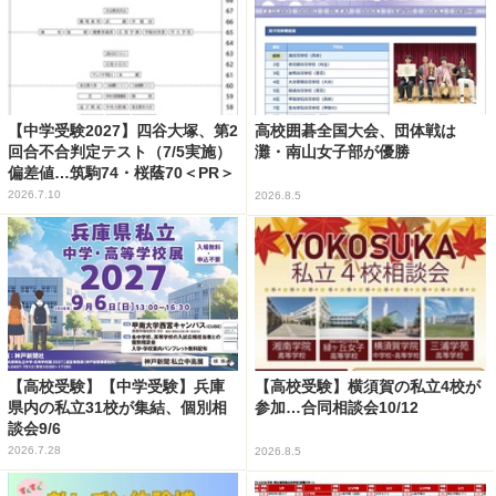
【中学受験2027】四谷大塚、第2
高校囲碁全国大会、団体戦は
回合不合判定テスト（7/5実施）
灘・南山女子部が優勝
偏差値…筑駒74・桜蔭70＜PR＞
2026.7.10
2026.8.5
【高校受験】【中学受験】兵庫
【高校受験】横須賀の私立4校が
県内の私立31校が集結、個別相
参加…合同相談会10/12
談会9/6
2026.7.28
2026.8.5