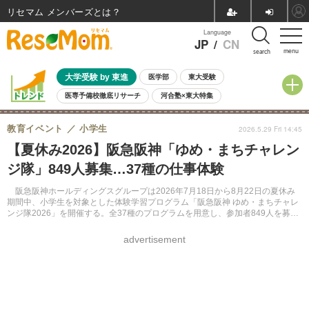
リセマム メンバーズ
Language
JP
/
CN
menu
search
大学受験 by 東進
医学部
東大受験
医専予備校徹底リサーチ
河合塾×東大特集
親子で考える大学選び
高校受験
中学受験
小学校受験
教育イベント
小学生
2026.5.29 Fri 14:45
共通テスト
夏休み
8月開催学校説明会・相談会
【夏休み2026】阪急阪神「ゆめ・まちチャレン
8月開催イベント・WS
全国公立高校 過去問
人気記事
ジ隊」849人募集…37種の仕事体験
自由研究教材（小学生向け）
自由研究教材（中学生向け）
ランキング
阪急阪神ホールディングスグループは2026年7月18日から8月22日の夏休み
期間中、小学生を対象とした体験学習プログラム「阪急阪神 ゆめ・まちチャレ
ンジ隊2026」を開催する。全37種のプログラムを用意し、参加者849人を募集
する。応募は5月29日から6月14日まで公式サイトにて受け付ける。
advertisement