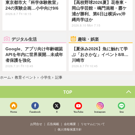
東京都市大「科学体験教室」
【高校野球2026夏】花巻東・
24の実験企画…小中向け9/6
岡山学芸館・鳴門渦潮・霞ケ
浦が勝利、第6日は横浜vs沖
2026.8.7 Fri 18:15
縄尚学ほか
2026.8.10 Mon 7:15
デジタル生活
趣味・娯楽
Google、アプリ向け年齢確認
【夏休み2026】魚に触れて学
APIを年内に世界展開…未成年
ぶ「おさかな」イベント8/8…
者保護を強化
川崎市
2026.7.31 Fri 13:45
2026.8.7 Fri 10:45
ホーム
›
教育イベント
›
小学生
›
記事
TOP
Home
Facebook
X
YouTube
Instagram
line
お問合せ
広告掲載
会社概要
リセマムについて
個人情報保護方針