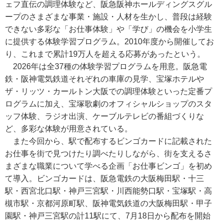
ェフ直伝の調理体験など、阪急阪神ホールディングスグル
ープのさまざまな事業・施設・人材を生かし、普段は経験
できない多彩な「お仕事体験」や「学び」の機会を小学生
に提供する体験学習プログラム。2010年度から開催してお
り、これまで累計19万人を超える応募があったという。
2026年は全37種の体験学習プログラムを用意。阪急電
鉄・阪神電気鉄道それぞれの車庫の見学、宝塚ホテルや
ザ・リッツ・カールトン大阪での調理体験といった定番プ
ログラムに加え、宝塚歌劇のオフィシャルショップのスタ
ッフ体験、ラジオ出演、ケーブルテレビの番組づくりな
ど、多彩な体験が用意されている。
また今回から、駅で配布するビンゴカードに記載された
お仕事を街で見つけたり調べたりしながら、街を支えるさ
まざまな職業について学べる企画「お仕事ビンゴ」を初め
て導入。ビンゴカードは、阪急電鉄の大阪梅田駅・十三
駅・西宮北口駅・神戸三宮駅・川西能勢口駅・宝塚駅・高
槻市駅・京都河原町駅、阪神電気鉄道の大阪梅田駅・甲子
園駅・神戸三宮駅の計11駅にて、7月18日から配布を開始