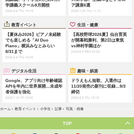
学講義スクール9月開校
ア講座6選
2026.8.6 Thu 19:15
2026.7.30 Thu 11:15
教育イベント
生活・健康
【夏休み2026】ピアノ未経験
【高校野球2026夏】仙台育英
でも楽しめる「AI Duo
が開幕戦勝利、第2日は東筑
Piano」横浜みなとみらい
vs神村学園ほか
8/31まで
2026.8.5 Wed 20:32
2026.8.6 Thu 19:45
デジタル生活
趣味・娯楽
Google、アプリ向け年齢確認
ドラえもん短歌、入選作は
APIを年内に世界展開…未成年
11/20発売の新刊に収録…9/3
者保護を強化
締切
2026.7.31 Fri 13:45
2026.8.6 Thu 15:15
ホーム
›
教育イベント
›
小学生
›
記事
›
写真・画像
TOP