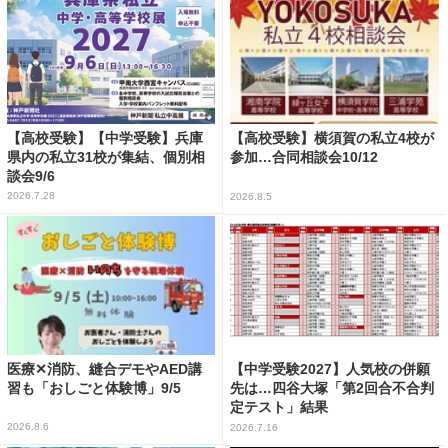
【高校受験】【中学受験】兵庫
【高校受験】横須賀の私立4校が
県内の私立31校が集結、個別相
参加…合同相談会10/12
談会9/6
2026.7.28
2026.8.5
医療✕消防、縫合デモやAED講
【中学受験2027】人気校の併願
習も「おしごと体験博」9/5
先は…四谷大塚「第2回合不合判
定テスト」結果
2026.8.6
2026.7.16