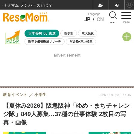
リセマム メンバーズ
Language
JP
/
CN
menu
search
大学受験 by 東進
医学部
東大受験
医専予備校徹底リサーチ
河合塾×東大特集
親子で考える大学選び
高校受験
中学受験
小学校受験
advertisement
共通テスト
夏休み
8月開催学校説明会・相談会
8月開催イベント・WS
全国公立高校 過去問
人気記事
自由研究教材（小学生向け）
自由研究教材（中学生向け）
ランキング
教育イベント
小学生
2026.5.29（金） 14:45
【夏休み2026】阪急阪神「ゆめ・まちチャレン
ジ隊」849人募集…37種の仕事体験 2枚目の写
真・画像