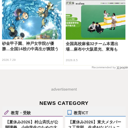
砂金甲子園、神戸女学院が優
全国高校麻雀32チーム本選出
勝…全国14校の中高生が腕競う
場…麻布や大阪星光、東海も
2026.7.29
2026.8.5
Recommended by
advertisement
NEWS CATEGORY
教育・受験
教育ICT
【夏休み2026】村山斉氏が公
【夏休み2026】東大メタバー
開講義、小中学生のための大
ス工学部、生成AIなどジュニ