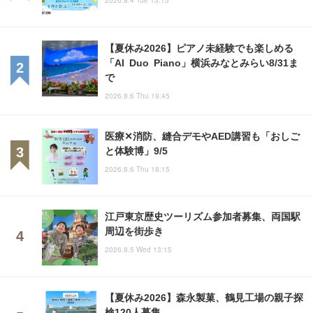
【夏休み2026】ピアノ未経験でも楽しめる
「AI Duo Piano」横浜みなとみらい8/31ま
で
2026.8.6 Thu 19:45
医療✕消防、縫合デモやAED講習も「おしご
と体験博」9/5
2026.8.6 Thu 18:15
江戸東京歴史ツーリズム参加者募集、両国駅
周辺を街歩き
2026.8.5 Wed 13:15
【夏休み2026】森永製菓、鶴見工場の親子探
検120人募集