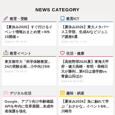
NEWS CATEGORY
教育・受験
教育ICT
【夏休み2026】すぐ行けるイ
【夏休み2026】東大メタバー
ベント情報おまとめ便＜8/9-
ス工学部、生成AIなどジュニ
15開催＞
ア講座6選
2026.8.7 Fri 19:45
2026.7.30 Thu 11:15
教育イベント
生活・健康
東京都市大「科学体験教室」
【高校野球2026夏】東海大甲
24の実験企画…小中向け9/6
府・健大高崎・有明・長崎日
大が勝利…第4日は遊学館vs
2026.8.7 Fri 18:15
青森山田ほか
2026.8.8 Sat 9:52
デジタル生活
趣味・娯楽
Google、アプリ向け年齢確認
【夏休み2026】魚に触れて学
APIを年内に世界展開…未成年
ぶ「おさかな」イベント8/8…
者保護を強化
川崎市