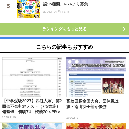
設95種類、6/26より募集
2026.6.26 Fri 18:45
ランキングをもっと見る
こちらの記事もおすすめ
【中学受験2027】四谷大塚、第2
高校囲碁全国大会、団体戦は
回合不合判定テスト（7/5実施）
灘・南山女子部が優勝
偏差値…筑駒74・桜蔭70＜PR＞
2026.7.10
2026.8.5