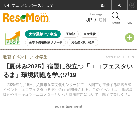
リセマム メンバーズ
Language
JP
/
CN
menu
search
大学受験 by 東進
医学部
東大受験
医専予備校徹底リサーチ
河合塾×東大特集
親子で考える大学選び
高校受験
中学受験
小学校受験
教育イベント
小学生
2025.7.10 Thu 9:15
共通テスト
夏休み
8月開催学校説明会・相談会
【夏休み2025】宿題に役立つ「エコフェスタい
8月開催イベント・WS
全国公立高校 過去問
人気記事
るま」環境問題を学ぶ7/19
自由研究教材（小学生向け）
自由研究教材（中学生向け）
ランキング
2025年7月19日、入間市産業文化センターにて、入間市が主催する環境学習
イベント「エコフェスタいるま2025」が開催される。このイベントは、地球温
暖化やサーキュラーエコノミーといった環境問題について、親子で楽しく学ぶ
ことを目的としている。
advertisement