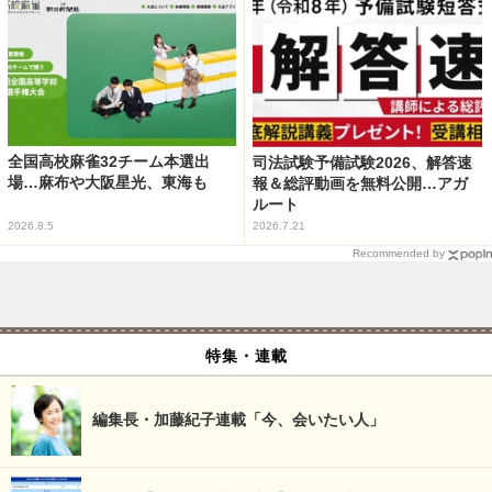
全国高校麻雀32チーム本選出
司法試験予備試験2026、解答速
場…麻布や大阪星光、東海も
報＆総評動画を無料公開…アガ
ルート
2026.8.5
2026.7.21
Recommended by
特集・連載
編集長・加藤紀子連載「今、会いたい人」