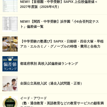
NEW!!【首都圏・中学受験】SAPIX 上位校偏差値＜
2027年度版（2026年4月）
NEW!!【関西・中学受験】浜学園「小6合否判定テス
ト」偏差値一覧
【中学受験の塾選び】SAPIX・日能研・四谷大塚・早稲
アカ・エルカミノ・グノーブルの特徴・費用と合格力
都道府県別 高校入試偏差値ランキング
全国公立高校入試（過去入試問題・正答）
イード・アワード
（塾・通信教育・英語教育などの教育サービスの顧客満