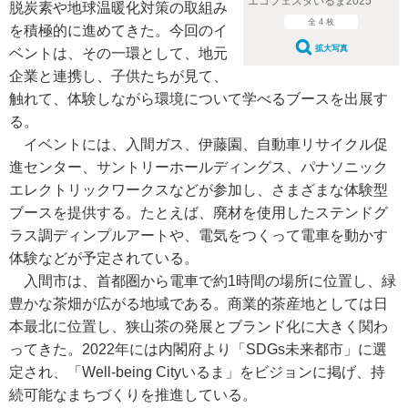
エコフェスタいるま2025
脱炭素や地球温暖化対策の取組み
全 4 枚
を積極的に進めてきた。今回のイ
拡大写真
ベントは、その一環として、地元
企業と連携し、子供たちが見て、
触れて、体験しながら環境について学べるブースを出展す
る。
イベントには、入間ガス、伊藤園、自動車リサイクル促
進センター、サントリーホールディングス、パナソニック
エレクトリックワークスなどが参加し、さまざまな体験型
ブースを提供する。たとえば、廃材を使用したステンドグ
ラス調ディンプルアートや、電気をつくって電車を動かす
体験などが予定されている。
入間市は、首都圏から電車で約1時間の場所に位置し、緑
豊かな茶畑が広がる地域である。商業的茶産地としては日
本最北に位置し、狭山茶の発展とブランド化に大きく関わ
ってきた。2022年には内閣府より「SDGs未来都市」に選
定され、「Well-being Cityいるま」をビジョンに掲げ、持
続可能なまちづくりを推進している。