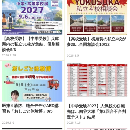
【高校受験】【中学受験】兵庫
【高校受験】横須賀の私立4校が
県内の私立31校が集結、個別相
参加…合同相談会10/12
談会9/6
2026.7.28
2026.8.5
医療✕消防、縫合デモやAED講
【中学受験2027】人気校の併願
習も「おしごと体験博」9/5
先は…四谷大塚「第2回合不合判
定テスト」結果
2026.8.6
2026.7.16