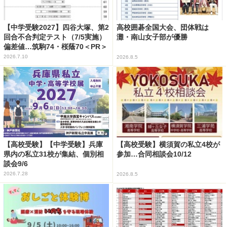
【中学受験2027】四谷大塚、第2
高校囲碁全国大会、団体戦は
回合不合判定テスト（7/5実施）
灘・南山女子部が優勝
偏差値…筑駒74・桜蔭70＜PR＞
2026.7.10
2026.8.5
【高校受験】【中学受験】兵庫
【高校受験】横須賀の私立4校が
県内の私立31校が集結、個別相
参加…合同相談会10/12
談会9/6
2026.7.28
2026.8.5