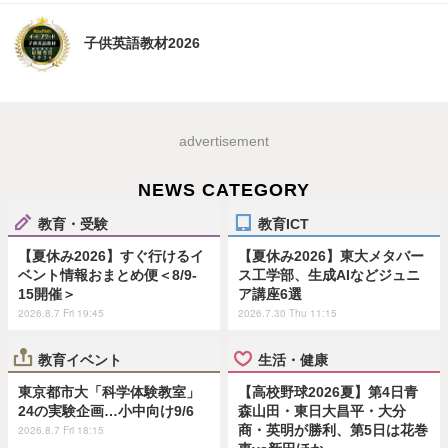
子供英語教材2026
advertisement
NEWS CATEGORY
教育・受験
教育ICT
【夏休み2026】すぐ行けるイ
【夏休み2026】東大メタバー
ベント情報おまとめ便＜8/9-
ス工学部、生成AIなどジュニ
15開催＞
ア講座6選
2026.8.7 Fri 19:45
2026.7.30 Thu 11:15
教育イベント
生活・健康
東京都市大「科学体験教室」
【高校野球2026夏】第4日青
24の実験企画…小中向け9/6
森山田・東日大昌平・大分
商・英明が勝利、第5日は花巻
2026.8.7 Fri 18:15