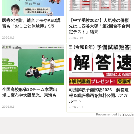
医療✕消防、縫合デモやAED講
【中学受験2027】人気校の併願
習も「おしごと体験博」9/5
先は…四谷大塚「第2回合不合判
定テスト」結果
2026.8.6
2026.7.16
全国高校麻雀32チーム本選出
司法試験予備試験2026、解答速
場…麻布や大阪星光、東海も
報＆総評動画を無料公開…アガ
ルート
2026.8.5
2026.7.21
Recommended by