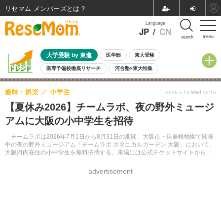
リセマム メンバーズ
Language
JP
/
CN
menu
search
大学受験 by 東進
医学部
東大受験
医専予備校徹底リサーチ
河合塾×東大特集
親子で考える大学選び
高校受験
中学受験
小学校受験
趣味・娯楽
小学生
2026.5.13 Wed 10:15
共通テスト
夏休み
8月開催学校説明会・相談会
【夏休み2026】チームラボ、夜の野外ミュージ
8月開催イベント・WS
全国公立高校 過去問
人気記事
アムに大阪の小中学生を招待
自由研究教材（小学生向け）
自由研究教材（中学生向け）
ランキング
チームラボは2026年7月1日から8月31日の期間、大阪市・長居植物園で開催
中の夜の野外ミュージアム「チームラボ ボタニカルガーデン 大阪」において、
大阪府内在住の小中学生を無料招待する。来場には公式チケットサイトからの
事前予約が必要で、中学生以下の来場者には18歳以上の保護者の同伴が求めら
れる。
advertisement