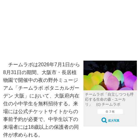
チームラボは2026年7月1日から
8月31日の期間、大阪市・長居植
物園で開催中の夜の野外ミュージ
アム「チームラボ ボタニカルガー
チームラボ「自立しつつも呼
デン 大阪」において、大阪府内在
応する生命の森 - ユーカ
住の小中学生を無料招待する。来
リ」 (c) チームラボ
場には公式チケットサイトからの
全 3 枚
事前予約が必要で、中学生以下の
拡大写真
来場者には18歳以上の保護者の同
伴が求められる。