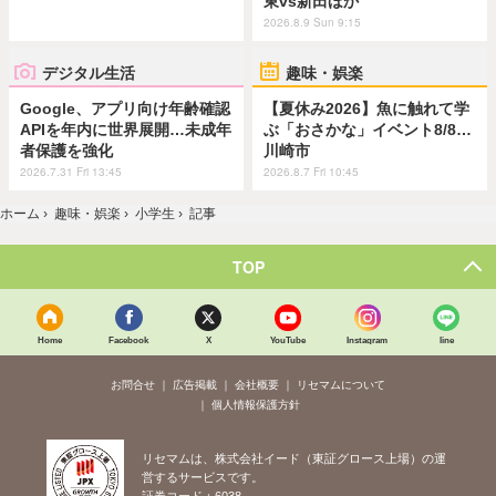
東vs新田ほか
2026.8.9 Sun 9:15
デジタル生活
趣味・娯楽
Google、アプリ向け年齢確認
【夏休み2026】魚に触れて学
APIを年内に世界展開…未成年
ぶ「おさかな」イベント8/8…
者保護を強化
川崎市
2026.7.31 Fri 13:45
2026.8.7 Fri 10:45
ホーム
›
趣味・娯楽
›
小学生
›
記事
TOP
Home
Facebook
X
YouTube
Instagram
line
お問合せ
広告掲載
会社概要
リセマムについて
個人情報保護方針
リセマムは、株式会社イード（東証グロース上場）の運
営するサービスです。