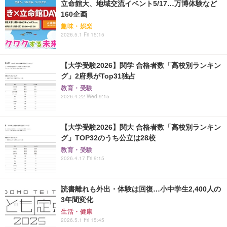
立命館大、地域交流イベント5/17…万博体験など
160企画
趣味・娯楽
2026.5.1 Fri 15:15
【大学受験2026】関学 合格者数「高校別ランキン
グ」2府県がTop31独占
教育・受験
2026.4.22 Wed 9:15
【大学受験2026】関大 合格者数「高校別ランキン
グ」TOP32のうち公立は28校
教育・受験
2026.4.17 Fri 9:15
読書離れも外出・体験は回復…小中学生2,400人の
3年間変化
生活・健康
2026.5.1 Fri 15:45