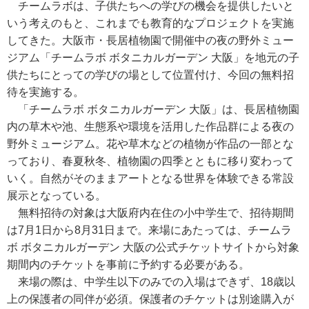
チームラボは、子供たちへの学びの機会を提供したいと
いう考えのもと、これまでも教育的なプロジェクトを実施
してきた。大阪市・長居植物園で開催中の夜の野外ミュー
ジアム「チームラボ ボタニカルガーデン 大阪」を地元の子
供たちにとっての学びの場として位置付け、今回の無料招
待を実施する。
「チームラボ ボタニカルガーデン 大阪」は、長居植物園
内の草木や池、生態系や環境を活用した作品群による夜の
野外ミュージアム。花や草木などの植物が作品の一部とな
っており、春夏秋冬、植物園の四季とともに移り変わって
いく。自然がそのままアートとなる世界を体験できる常設
展示となっている。
無料招待の対象は大阪府内在住の小中学生で、招待期間
は7月1日から8月31日まで。来場にあたっては、チームラ
ボ ボタニカルガーデン 大阪の公式チケットサイトから対象
期間内のチケットを事前に予約する必要がある。
来場の際は、中学生以下のみでの入場はできず、18歳以
上の保護者の同伴が必須。保護者のチケットは別途購入が