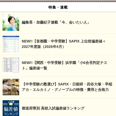
特集・連載
編集長・加藤紀子連載「今、会いたい人」
NEW!!【首都圏・中学受験】SAPIX 上位校偏差値＜
2027年度版（2026年4月）
NEW!!【関西・中学受験】浜学園「小6合否判定テス
ト」偏差値一覧
【中学受験の塾選び】SAPIX・日能研・四谷大塚・早稲
アカ・エルカミノ・グノーブルの特徴・費用と合格力
都道府県別 高校入試偏差値ランキング