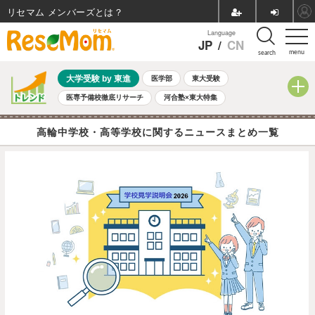
リセマム メンバーズ
Language
JP
/
CN
menu
search
大学受験 by 東進
医学部
東大受験
医専予備校徹底リサーチ
河合塾×東大特集
親子で考える大学選び
高校受験
中学受験
小学校受験
高輪中学校・高等学校に関するニュースまとめ一覧
共通テスト
夏休み
8月開催学校説明会・相談会
8月開催イベント・WS
全国公立高校 過去問
人気記事
自由研究教材（小学生向け）
自由研究教材（中学生向け）
ランキング