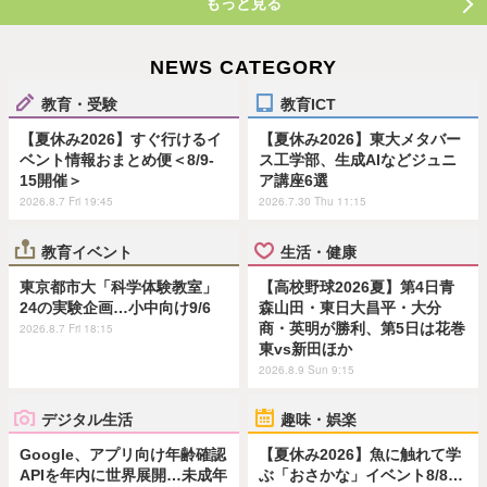
もっと見る
NEWS CATEGORY
教育・受験
教育ICT
【夏休み2026】すぐ行けるイ
【夏休み2026】東大メタバー
ベント情報おまとめ便＜8/9-
ス工学部、生成AIなどジュニ
15開催＞
ア講座6選
2026.8.7 Fri 19:45
2026.7.30 Thu 11:15
教育イベント
生活・健康
東京都市大「科学体験教室」
【高校野球2026夏】第4日青
24の実験企画…小中向け9/6
森山田・東日大昌平・大分
商・英明が勝利、第5日は花巻
2026.8.7 Fri 18:15
東vs新田ほか
2026.8.9 Sun 9:15
デジタル生活
趣味・娯楽
Google、アプリ向け年齢確認
【夏休み2026】魚に触れて学
APIを年内に世界展開…未成年
ぶ「おさかな」イベント8/8…