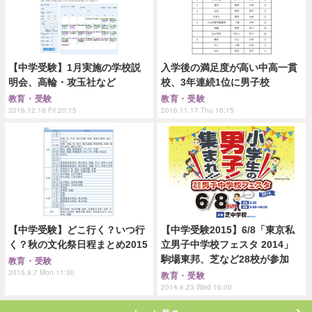
【中学受験】1月実施の学校説
入学後の満足度が高い中高一貫
明会、高輪・攻玉社など
校、3年連続1位に男子校
教育・受験
教育・受験
2016.12.16 Fri 20:15
2016.11.17 Thu 18:15
【中学受験】どこ行く？いつ行
【中学受験2015】6/8「東京私
く？秋の文化祭日程まとめ2015
立男子中学校フェスタ 2014」
駒場東邦、芝など28校が参加
教育・受験
2015.9.7 Mon 11:30
教育・受験
2014.4.23 Wed 16:00