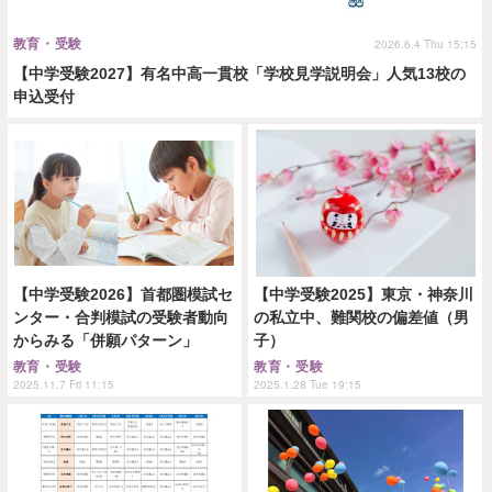
教育・受験
2026.6.4 Thu 15:15
【中学受験2027】有名中高一貫校「学校見学説明会」人気13校の
申込受付
【中学受験2026】首都圏模試セ
【中学受験2025】東京・神奈川
ンター・合判模試の受験者動向
の私立中、難関校の偏差値（男
からみる「併願パターン」
子）
教育・受験
教育・受験
2025.11.7 Fri 11:15
2025.1.28 Tue 19:15