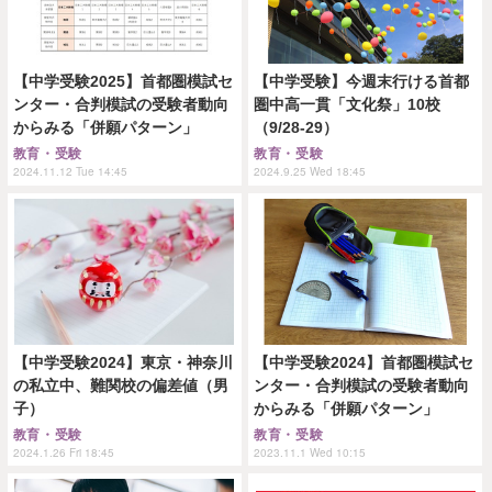
【中学受験2025】首都圏模試セ
【中学受験】今週末行ける首都
ンター・合判模試の受験者動向
圏中高一貫「文化祭」10校
からみる「併願パターン」
（9/28-29）
教育・受験
教育・受験
2024.11.12 Tue 14:45
2024.9.25 Wed 18:45
【中学受験2024】東京・神奈川
【中学受験2024】首都圏模試セ
の私立中、難関校の偏差値（男
ンター・合判模試の受験者動向
子）
からみる「併願パターン」
教育・受験
教育・受験
2024.1.26 Fri 18:45
2023.11.1 Wed 10:15