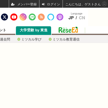
ログイン
こんにちは、ゲストさん
Language
JP
/
CN
ント
大学受験 by 東進
過去問
ミツカル学び
ミツカル教育通信