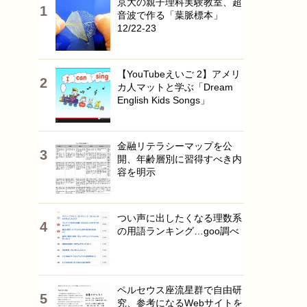
京大の親子理科実験教室、超
音波で作る「葉脈標本」
12/22-23
【YouTubeえいご 2】アメリ
カ人マットと学ぶ「Dream
English Kids Songs」
金融リテラシーマップを公
開、年齢層別に習得すべき内
容を明示
つい声に出したくなる理数系
の用語ランキング…goo調べ
ペルセウス座流星群で自由研
究、参考になるWebサイトを