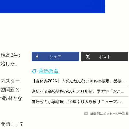
現高2生）
シェア
ポスト
開始した。
通信教育
マスター
【夏休み2026】「ざんねんないきもの検定」受検者に自由研究シート提供
練習問題と
進研ゼミ高校講座が10年ぶり刷新、学習で「おこづかい」も
の教材とな
進研ゼミ小学講座、10年ぶり大規模リニューアル…ゲーム×学習と人×AIで学びを進化
編集部にメッセージを送る
問題」、7