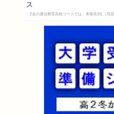
ス
Z会の通信教育高校コースでは、来春高3生（現高