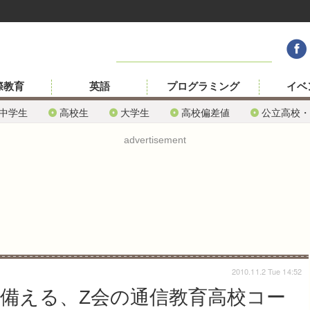
際教育
英語
プログラミング
イベ
中学生
高校生
大学生
高校偏差値
公立高校・
advertisement
2010.11.2 Tue 14:52
に備える、Z会の通信教育高校コー