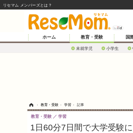
リセマム メンバーズ
ホーム
教育・受験
国
未就学児
小学生
ホーム
›
教育・受験
›
学習
›
記事
教育・受験
学習
1日60分7日間で大学受験