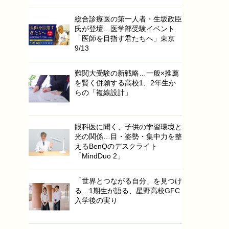
総合診療医の第一人者・生坂政臣
氏が登壇…医学部受験イベント
「医師を目指す君たちへ」東京
9/13
難関大受験の新戦略…一般×推薦
を賢く併願する高校1、2年生か
らの「複線設計」
眼科医に聞く、子供の学習環境と
光の関係…目・姿勢・集中力を整
えるBenQのデスクライト
「MindDuo 2」
「世界とつながる自分」を見つけ
る…1期生が語る、星野高校GFC
入学後の実り