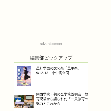
advertisement
編集部ピックアップ
星野学園の文化祭「星華祭」
9/12-13…小中高合同
関西学院・初の全学校説明会…教
育現場から語られた「一貫教育の
魅力とこれから」