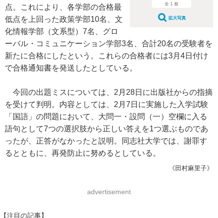
全 1 枚
点。これにより、各学部の合格最
低点を上回った政策学部10名、文
拡大写真
化情報学部（文系型）7名、グロ
ーバル・コミュニケーション学部3名、合計20名の受験者を
新たに合格にしたという。これらの合格者には3月4日付け
で合格通知書を発送したとしている。
今回の出題ミスについては、2月28日に出版社からの指摘
を受けて判明。内容としては、2月7日に実施した入学試験
「国語」の問題において、大問一・設問（一）空欄に入る
語句として7つの選択肢から正しい答えを1つ選ぶものであ
ったが、正答がなかったと説明。同志社大学では、謝罪す
るとともに、再発防止に努めるとしている。
《田村麻里子》
advertisement
【注目の記事】