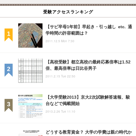
受験アクセスランキング
【サピ卒母1年前】早起き・引っ越し etc. 通
学時間の許容範囲は？
2011.12.5 Mon 7:30
【高校受験】都立高校の最終応募倍率は1.52
倍、最高倍率は日比谷男子
2011.2.15 Tue 22:50
【大学受験2013】京大2次試験解答速報、駿
台などで掲載開始
2013.2.26 Tue 11:10
どうする教育資金？ 大学の学費は親の時代か