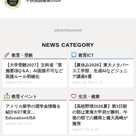
子供英語教材2026
advertisement
NEWS CATEGORY
教育・受験
教育ICT
【大学受験2027】文科省「実
【夏休み2026】東大メタバー
施要項Q＆A」AI面接不可など
ス工学部、生成AIなどジュニ
面接ルール明確化
ア講座6選
2026.8.7 Fri 13:00
2026.7.30 Thu 11:15
教育イベント
生活・健康
アメリカ留学の奨学金情報を
【高校野球2026夏】第3日朝
紹介8/27東京…
の部は東海大甲府が勝利、午
EducationUSA
後の部で八幡商と健大高崎が
激突
2026.8.7 Fri 11:15
2026.8.7 Fri 12:45