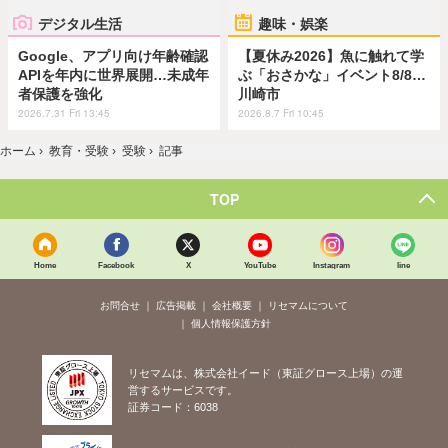
デジタル生活
趣味・娯楽
Google、アプリ向け年齢確認
【夏休み2026】魚に触れて学
APIを年内に世界展開…未成年
ぶ「おさかな」イベント8/8…
者保護を強化
川崎市
2026.7.31 Fri 13:45
2026.8.7 Fri 10:45
ホーム
›
教育・受験
›
受験
›
記事
TOP
Home
Facebook
X
YouTube
Instagram
line
お問合せ
広告掲載
会社概要
リセマムについて
個人情報保護方針
リセマムは、株式会社イード（東証グロース上場）の運
営するサービスです。
証券コード：6038