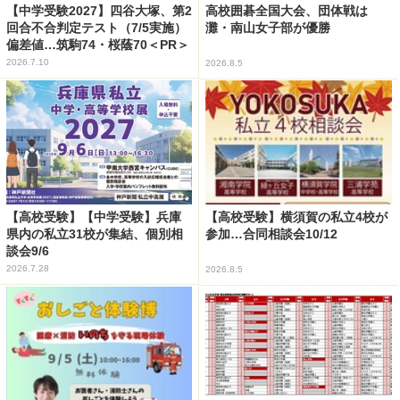
【中学受験2027】四谷大塚、第2
高校囲碁全国大会、団体戦は
回合不合判定テスト（7/5実施）
灘・南山女子部が優勝
偏差値…筑駒74・桜蔭70＜PR＞
2026.7.10
2026.8.5
【高校受験】【中学受験】兵庫
【高校受験】横須賀の私立4校が
県内の私立31校が集結、個別相
参加…合同相談会10/12
談会9/6
2026.7.28
2026.8.5