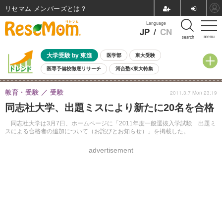
リセマム メンバーズ
Language
JP
/
CN
menu
search
大学受験 by 東進
医学部
東大受験
医専予備校徹底リサーチ
河合塾×東大特集
親子で考える大学選び
高校受験
中学受験
小学校受験
教育・受験
受験
2011.3.7 Mon 23:19
共通テスト
夏休み
8月開催学校説明会・相談会
同志社大学、出題ミスにより新たに20名を合格
8月開催イベント・WS
全国公立高校 過去問
人気記事
自由研究教材（小学生向け）
自由研究教材（中学生向け）
ランキング
同志社大学は3月7日、ホームページに「2011年度一般選抜入学試験 出題ミ
スによる合格者の追加について（お詫びとお知らせ）」を掲載した。
advertisement