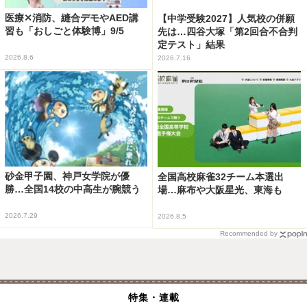
医療✕消防、縫合デモやAED講
【中学受験2027】人気校の併願
習も「おしごと体験博」9/5
先は…四谷大塚「第2回合不合判
定テスト」結果
2026.8.6
2026.7.16
砂金甲子園、神戸女学院が優
全国高校麻雀32チーム本選出
勝…全国14校の中高生が腕競う
場…麻布や大阪星光、東海も
2026.7.29
2026.8.5
Recommended by
特集・連載