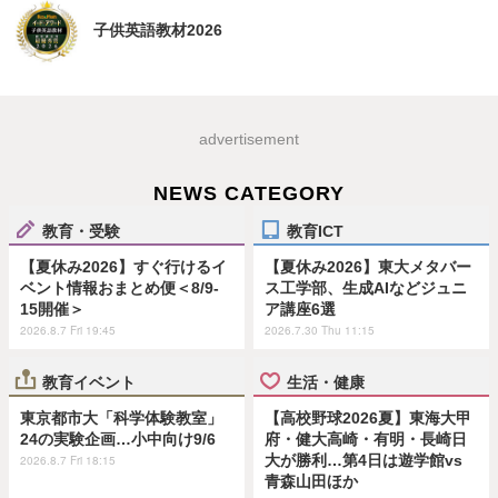
子供英語教材2026
advertisement
NEWS CATEGORY
教育・受験
教育ICT
【夏休み2026】すぐ行けるイ
【夏休み2026】東大メタバー
ベント情報おまとめ便＜8/9-
ス工学部、生成AIなどジュニ
15開催＞
ア講座6選
2026.8.7 Fri 19:45
2026.7.30 Thu 11:15
教育イベント
生活・健康
東京都市大「科学体験教室」
【高校野球2026夏】東海大甲
24の実験企画…小中向け9/6
府・健大高崎・有明・長崎日
大が勝利…第4日は遊学館vs
2026.8.7 Fri 18:15
青森山田ほか