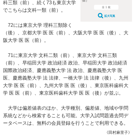
値）
科三類（前）、続く73も東京大学
全 1 枚
でこちらは文科一類（前）。
拡大写真
72には東京大学 理科三類除く
（後）、京都大学 医 医（前）、大阪大学 医 医（後）、大
阪大学 医 医（前）。
71に東京大学 文科二類（前）、東京大学 文科三類
（前）、早稲田大学 政治経済 政治、早稲田大学 政治経済
国際政治経済、慶應義塾大学 法 政治、慶應義塾大学 医
医、慶應義塾大学 法 法律、一橋大学 法 法律（後）、九州
大学 医 医（前）、九州大学 医 医（後）、東京医科歯科大
学 医 医（前）、東京医科歯科大学 医 医（後）が並ぶ。
大学は偏差値表のほか、大学種別、偏差値、地域や学問
系統などから検索することも可能。大学入試問題過去問デ
ータベースは、無料の会員登録を行うことで利用できる。
《田村麻里子》