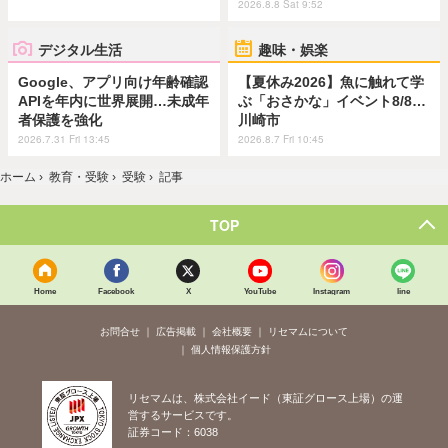
2026.8.8 Sat 9:52
デジタル生活
趣味・娯楽
Google、アプリ向け年齢確認
【夏休み2026】魚に触れて学
APIを年内に世界展開…未成年
ぶ「おさかな」イベント8/8…
者保護を強化
川崎市
2026.7.31 Fri 13:45
2026.8.7 Fri 10:45
ホーム
›
教育・受験
›
受験
›
記事
TOP
Home
Facebook
X
YouTube
Instagram
line
お問合せ
広告掲載
会社概要
リセマムについて
個人情報保護方針
リセマムは、株式会社イード（東証グロース上場）の運
営するサービスです。
証券コード：6038