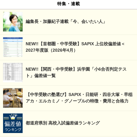
特集・連載
編集長・加藤紀子連載「今、会いたい人」
NEW!!【首都圏・中学受験】SAPIX 上位校偏差値＜
2027年度版（2026年4月）
NEW!!【関西・中学受験】浜学園「小6合否判定テス
ト」偏差値一覧
【中学受験の塾選び】SAPIX・日能研・四谷大塚・早稲
アカ・エルカミノ・グノーブルの特徴・費用と合格力
都道府県別 高校入試偏差値ランキング