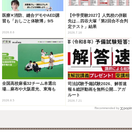
医療✕消防、縫合デモやAED講
【中学受験2027】人気校の併願
習も「おしごと体験博」9/5
先は…四谷大塚「第2回合不合判
定テスト」結果
2026.8.6
2026.7.16
全国高校麻雀32チーム本選出
司法試験予備試験2026、解答速
場…麻布や大阪星光、東海も
報＆総評動画を無料公開…アガ
ルート
2026.8.5
2026.7.21
Recommended by