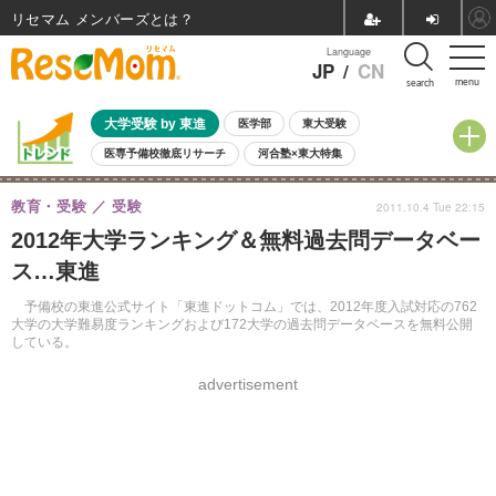
リセマム メンバーズ
Language
JP
/
CN
menu
search
大学受験 by 東進
医学部
東大受験
医専予備校徹底リサーチ
河合塾×東大特集
親子で考える大学選び
高校受験
中学受験
小学校受験
教育・受験
受験
2011.10.4 Tue 22:15
共通テスト
夏休み
8月開催学校説明会・相談会
2012年大学ランキング＆無料過去問データベー
8月開催イベント・WS
全国公立高校 過去問
人気記事
ス…東進
自由研究教材（小学生向け）
自由研究教材（中学生向け）
ランキング
予備校の東進公式サイト「東進ドットコム」では、2012年度入試対応の762
大学の大学難易度ランキングおよび172大学の過去問データベースを無料公開
している。
advertisement