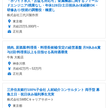
「ホワイト求人・お盆も対応可」金属機器に関するフィール
ドエンジニア/残業なし・年休128日/土日祝休み/未経験OK・
研修あり/技術の調整役・橋渡し
株式会社三代川製作所
東京都
月給23万5,000円～
正社員
焼肉, 居酒屋/料理長・料理長候補/安定の経営基盤 月9休み&賞
与2回!料理長以上を目指せる高待遇環境
牛角 大船店
神奈川県
月給42万円～53万円
正社員
三井住友銀行100%子会社 人材紹介コンサルタント 両手型 募
集土日・祝日休み福利厚生充実
株式会社SMBCキャリアサポート
東京都