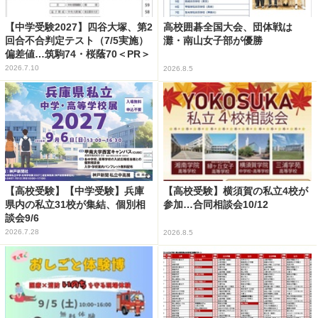
【中学受験2027】四谷大塚、第2
高校囲碁全国大会、団体戦は
回合不合判定テスト（7/5実施）
灘・南山女子部が優勝
偏差値…筑駒74・桜蔭70＜PR＞
2026.7.10
2026.8.5
【高校受験】【中学受験】兵庫
【高校受験】横須賀の私立4校が
県内の私立31校が集結、個別相
参加…合同相談会10/12
談会9/6
2026.7.28
2026.8.5