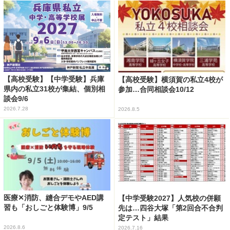
【高校受験】【中学受験】兵庫
【高校受験】横須賀の私立4校が
県内の私立31校が集結、個別相
参加…合同相談会10/12
談会9/6
2026.7.28
2026.8.5
医療✕消防、縫合デモやAED講
【中学受験2027】人気校の併願
習も「おしごと体験博」9/5
先は…四谷大塚「第2回合不合判
定テスト」結果
2026.8.6
2026.7.16