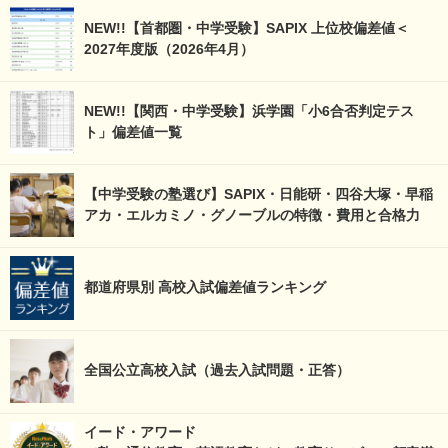
NEW!!【首都圏・中学受験】SAPIX 上位校偏差値＜
2027年度版（2026年4月）
NEW!!【関西・中学受験】浜学園「小6合否判定テス
ト」偏差値一覧
【中学受験の塾選び】SAPIX・日能研・四谷大塚・早稲
アカ・エルカミノ・グノーブルの特徴・費用と合格力
都道府県別 高校入試偏差値ランキング
全国公立高校入試（過去入試問題・正答）
イード・アワード