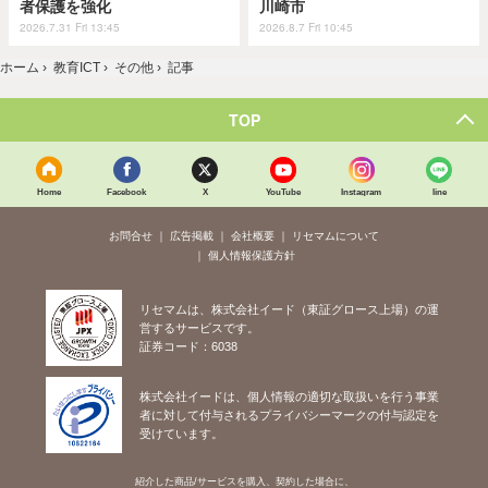
者保護を強化
川崎市
2026.7.31 Fri 13:45
2026.8.7 Fri 10:45
ホーム
›
教育ICT
›
その他
›
記事
TOP
Home
Facebook
X
YouTube
Instagram
line
お問合せ
広告掲載
会社概要
リセマムについて
個人情報保護方針
リセマムは、株式会社イード（東証グロース上場）の運
営するサービスです。
証券コード：6038
株式会社イードは、個人情報の適切な取扱いを行う事業
者に対して付与されるプライバシーマークの付与認定を
受けています。
紹介した商品/サービスを購入、契約した場合に、