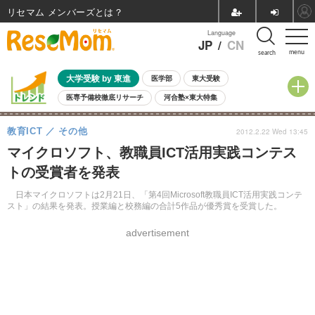
リセマム メンバーズ
Language
JP
/
CN
menu
search
大学受験 by 東進
医学部
東大受験
医専予備校徹底リサーチ
河合塾×東大特集
親子で考える大学選び
高校受験
中学受験
小学校受験
教育ICT
その他
2012.2.22 Wed 13:45
共通テスト
夏休み
8月開催学校説明会・相談会
マイクロソフト、教職員ICT活用実践コンテス
8月開催イベント・WS
全国公立高校 過去問
人気記事
トの受賞者を発表
自由研究教材（小学生向け）
自由研究教材（中学生向け）
ランキング
日本マイクロソフトは2月21日、「第4回Microsoft教職員ICT活用実践コンテ
スト」の結果を発表。授業編と校務編の合計5作品が優秀賞を受賞した。
advertisement