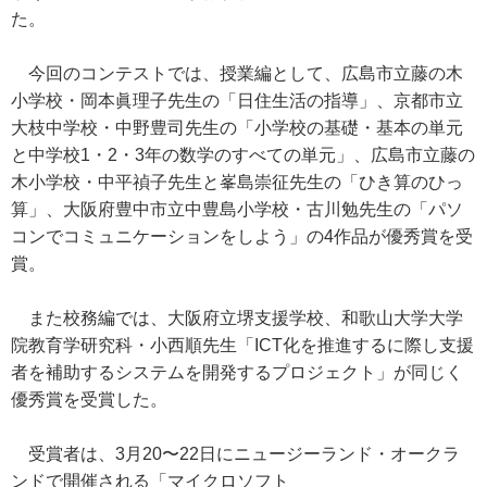
た。
今回のコンテストでは、授業編として、広島市立藤の木
小学校・岡本眞理子先生の「日住生活の指導」、京都市立
大枝中学校・中野豊司先生の「小学校の基礎・基本の単元
と中学校1・2・3年の数学のすべての単元」、広島市立藤の
木小学校・中平禎子先生と峯島崇征先生の「ひき算のひっ
算」、大阪府豊中市立中豊島小学校・古川勉先生の「パソ
コンでコミュニケーションをしよう」の4作品が優秀賞を受
賞。
また校務編では、大阪府立堺支援学校、和歌山大学大学
院教育学研究科・小西順先生「ICT化を推進するに際し支援
者を補助するシステムを開発するプロジェクト」が同じく
優秀賞を受賞した。
受賞者は、3月20〜22日にニュージーランド・オークラ
ンドで開催される「マイクロソフト