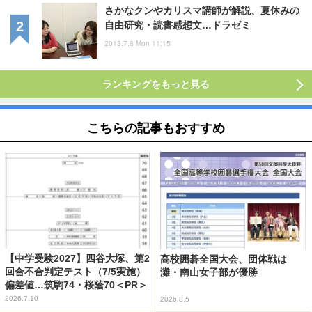
さかなクンやカリスマ講師が解説、夏休みの
自由研究・読書感想文…ドラゼミ
2013.7.8 Mon 11:15
ランキングをもっと見る
こちらの記事もおすすめ
【中学受験2027】四谷大塚、第2
高校囲碁全国大会、団体戦は
回合不合判定テスト（7/5実施）
灘・南山女子部が優勝
偏差値…筑駒74・桜蔭70＜PR＞
2026.7.10
2026.8.5