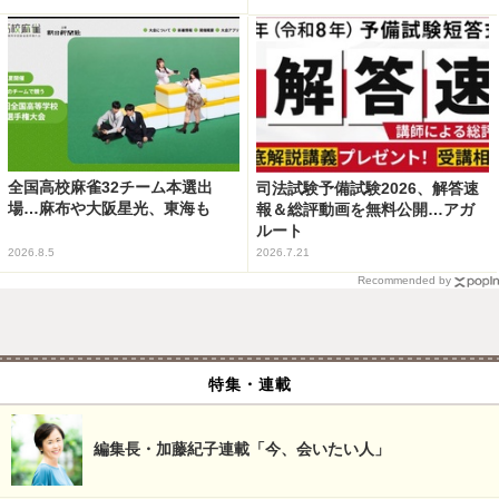
全国高校麻雀32チーム本選出
司法試験予備試験2026、解答速
場…麻布や大阪星光、東海も
報＆総評動画を無料公開…アガ
ルート
2026.8.5
2026.7.21
Recommended by
特集・連載
編集長・加藤紀子連載「今、会いたい人」