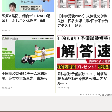
医療✕消防、縫合デモやAED講
【中学受験2027】人気校の併願
習も「おしごと体験博」9/5
先は…四谷大塚「第2回合不合判
定テスト」結果
2026.8.6
2026.7.16
全国高校麻雀32チーム本選出
司法試験予備試験2026、解答速
場…麻布や大阪星光、東海も
報＆総評動画を無料公開…アガ
ルート
2026.8.5
2026.7.21
Recommended by