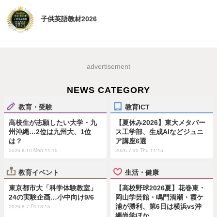
子供英語教材2026
advertisement
NEWS CATEGORY
教育・受験
教育ICT
高校生が志願したい大学・九
【夏休み2026】東大メタバー
州沖縄…2位は九州大、1位
ス工学部、生成AIなどジュニ
は？
ア講座6選
2026.8.10 Mon 11:15
2026.7.30 Thu 11:15
教育イベント
生活・健康
東京都市大「科学体験教室」
【高校野球2026夏】花巻東・
24の実験企画…小中向け9/6
岡山学芸館・鳴門渦潮・霞ケ
浦が勝利、第6日は横浜vs沖
2026.8.7 Fri 18:15
縄尚学ほか