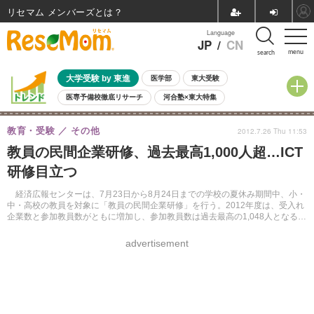
リセマム メンバーズ
Language
JP
/
CN
menu
search
大学受験 by 東進
医学部
東大受験
医専予備校徹底リサーチ
河合塾×東大特集
親子で考える大学選び
高校受験
中学受験
小学校受験
教育・受験
その他
2012.7.26 Thu 11:53
共通テスト
夏休み
8月開催学校説明会・相談会
教員の民間企業研修、過去最高1,000人超…ICT
8月開催イベント・WS
全国公立高校 過去問
人気記事
研修目立つ
自由研究教材（小学生向け）
自由研究教材（中学生向け）
ランキング
経済広報センターは、7月23日から8月24日までの学校の夏休み期間中、小・
中・高校の教員を対象に「教員の民間企業研修」を行う。2012年度は、受入れ
企業数と参加教員数がともに増加し、参加教員数は過去最高の1,048人となる見
込み。
advertisement