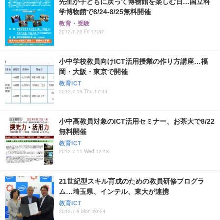
先生が子どもに戻って博物館を楽しむ日…国立科
学博物館で8/24-8/25無料開催
教育・受験
2012.7.20 Fri 17:57
小中学校教員向けICT活用授業の作り方講座…福
岡・大阪・東京で開催
教育ICT
2012.7.19 Thu 17:44
小中高教員対象のICT活用セミナー、お茶大で8/22
無料開催
教育ICT
2012.7.11 Wed 12:48
21世紀型スキル育成のための教員研修プログラ
ム…埼玉県、インテル、東大が連携
教育ICT
2012.7.9 Mon 20:24