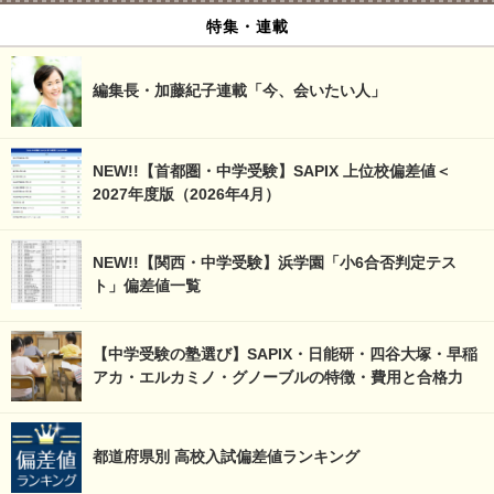
特集・連載
編集長・加藤紀子連載「今、会いたい人」
NEW!!【首都圏・中学受験】SAPIX 上位校偏差値＜
2027年度版（2026年4月）
NEW!!【関西・中学受験】浜学園「小6合否判定テス
ト」偏差値一覧
【中学受験の塾選び】SAPIX・日能研・四谷大塚・早稲
アカ・エルカミノ・グノーブルの特徴・費用と合格力
都道府県別 高校入試偏差値ランキング