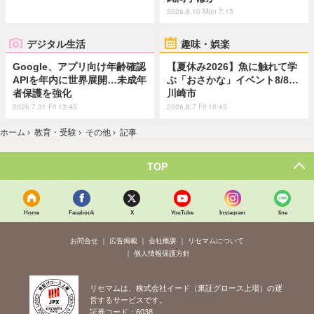
2026.8.10 Mon 7:15
デジタル生活
趣味・娯楽
Google、アプリ向け年齢確認
【夏休み2026】魚に触れて学
APIを年内に世界展開…未成年
ぶ「おさかな」イベント8/8…
者保護を強化
川崎市
2026.7.31 Fri 13:45
2026.8.7 Fri 10:45
ホーム
›
教育・受験
›
その他
›
記事
TOP
Home
Facebook
X
YouTube
Instagram
line
お問合せ
広告掲載
会社概要
リセマムについて
個人情報保護方針
リセマムは、株式会社イード（東証グロース上場）の運
営するサービスです。
証券コード：6038