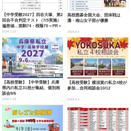
【中学受験2027】四谷大塚、第2
高校囲碁全国大会、団体戦は
回合不合判定テスト（7/5実施）
灘・南山女子部が優勝
偏差値…筑駒74・桜蔭70＜PR＞
2026.7.10
2026.8.5
【高校受験】【中学受験】兵庫
【高校受験】横須賀の私立4校が
県内の私立31校が集結、個別相
参加…合同相談会10/12
談会9/6
2026.7.28
2026.8.5