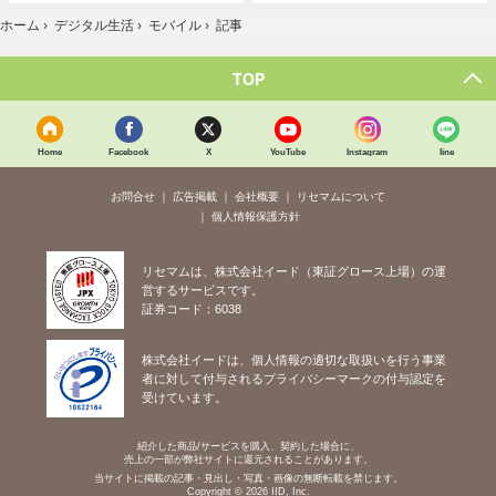
ホーム
›
デジタル生活
›
モバイル
›
記事
TOP
Home
Facebook
X
YouTube
Instagram
line
お問合せ
広告掲載
会社概要
リセマムについて
個人情報保護方針
リセマムは、株式会社イード（東証グロース上場）の運
営するサービスです。
証券コード：6038
株式会社イードは、個人情報の適切な取扱いを行う事業
者に対して付与されるプライバシーマークの付与認定を
受けています。
紹介した商品/サービスを購入、契約した場合に、
売上の一部が弊社サイトに還元されることがあります。
当サイトに掲載の記事・見出し・写真・画像の無断転載を禁じます。
Copyright © 2026 IID, Inc.