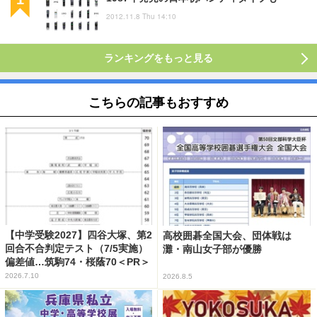
2012.11.8 Thu 14:10
ランキングをもっと見る
こちらの記事もおすすめ
【中学受験2027】四谷大塚、第2
高校囲碁全国大会、団体戦は
回合不合判定テスト（7/5実施）
灘・南山女子部が優勝
偏差値…筑駒74・桜蔭70＜PR＞
2026.7.10
2026.8.5