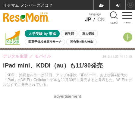
リセマム メンバーズ
Language
JP
/
CN
menu
search
大学受験 by 東進
医学部
東大受験
医専予備校徹底リサーチ
河合塾×東大特集
親子で考える大学選び
高校受験
中学受験
小学校受験
デジタル生活
モバイル
2012.11.23 Fri 10:15
共通テスト
夏休み
8月開催学校説明会・相談会
iPad mini、KDDI（au）も11/30発売
8月開催イベント・WS
全国公立高校 過去問
人気記事
自由研究教材（小学生向け）
自由研究教材（中学生向け）
ランキング
KDDI、沖縄セルラーは22日、アップル製の「iPad mini」および第4世代の
「iPad」のWi-Fi＋Cellularモデルを11月30日に発売すると発表した。Wi-Fiモデ
ルはすでに発売されている。
advertisement