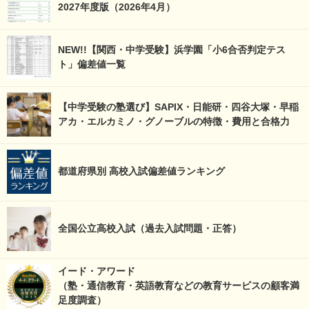
2027年度版（2026年4月）
NEW!!【関西・中学受験】浜学園「小6合否判定テス
ト」偏差値一覧
【中学受験の塾選び】SAPIX・日能研・四谷大塚・早稲
アカ・エルカミノ・グノーブルの特徴・費用と合格力
都道府県別 高校入試偏差値ランキング
全国公立高校入試（過去入試問題・正答）
イード・アワード
（塾・通信教育・英語教育などの教育サービスの顧客満
足度調査）