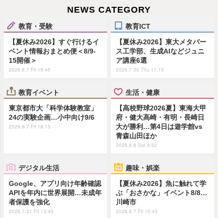
NEWS CATEGORY
教育・受験
教育ICT
【夏休み2026】すぐ行けるイ
【夏休み2026】東大メタバー
ベント情報おまとめ便＜8/9-
ス工学部、生成AIなどジュニ
15開催＞
ア講座6選
2026.8.7 Fri 19:45
2026.7.30 Thu 11:15
教育イベント
生活・健康
東京都市大「科学体験教室」
【高校野球2026夏】東海大甲
24の実験企画…小中向け9/6
府・健大高崎・有明・長崎日
大が勝利…第4日は遊学館vs
2026.8.7 Fri 18:15
青森山田ほか
2026.8.8 Sat 9:52
デジタル生活
趣味・娯楽
Google、アプリ向け年齢確認
【夏休み2026】魚に触れて学
APIを年内に世界展開…未成年
ぶ「おさかな」イベント8/8…
者保護を強化
川崎市
2026.7.31 Fri 13:45
2026.8.7 Fri 10:45