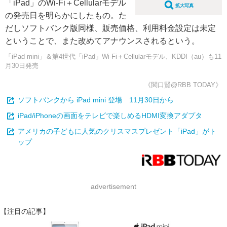
「iPad」のWi-Fi＋Cellularモデル
拡大写真
の発売日を明らかにしたもの。た
だしソフトバンク版同様、販売価格、利用料金設定は未定
ということで、また改めてアナウンスされるという。
「iPad mini」＆第4世代「iPad」Wi-Fi＋Cellularモデル、KDDI（au）も11
月30日発売
《関口賢@RBB TODAY》
ソフトバンクから iPad mini 登場 11月30日から
iPad/iPhoneの画面をテレビで楽しめるHDMI変換アダプタ
アメリカの子どもに人気のクリスマスプレゼント「iPad」がト
ップ
advertisement
【注目の記事】