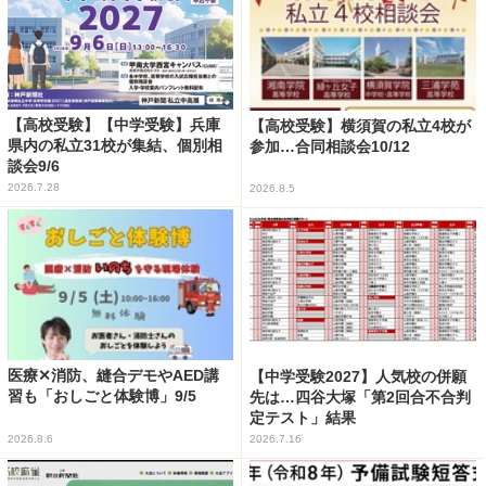
【高校受験】【中学受験】兵庫
【高校受験】横須賀の私立4校が
県内の私立31校が集結、個別相
参加…合同相談会10/12
談会9/6
2026.7.28
2026.8.5
医療✕消防、縫合デモやAED講
【中学受験2027】人気校の併願
習も「おしごと体験博」9/5
先は…四谷大塚「第2回合不合判
定テスト」結果
2026.8.6
2026.7.16