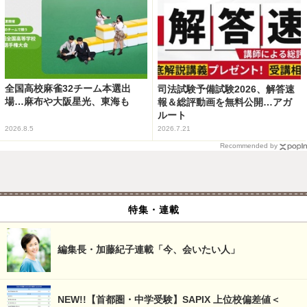
全国高校麻雀32チーム本選出
司法試験予備試験2026、解答速
場…麻布や大阪星光、東海も
報＆総評動画を無料公開…アガ
ルート
2026.8.5
2026.7.21
Recommended by
特集・連載
編集長・加藤紀子連載「今、会いたい人」
NEW!!【首都圏・中学受験】SAPIX 上位校偏差値＜