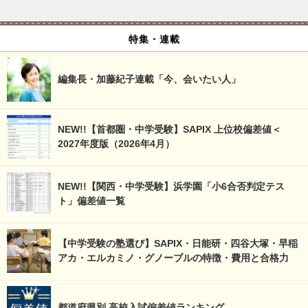
特集・連載
編集長・加藤紀子連載「今、会いたい人」
NEW!!【首都圏・中学受験】SAPIX 上位校偏差値＜
2027年度版（2026年4月）
NEW!!【関西・中学受験】浜学園「小6合否判定テス
ト」偏差値一覧
【中学受験の塾選び】SAPIX・日能研・四谷大塚・早稲
アカ・エルカミノ・グノーブルの特徴・費用と合格力
都道府県別 高校入試偏差値ランキング