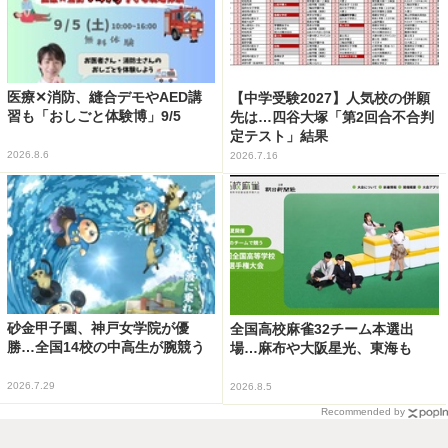
医療✕消防、縫合デモやAED講
【中学受験2027】人気校の併願
習も「おしごと体験博」9/5
先は…四谷大塚「第2回合不合判
定テスト」結果
2026.8.6
2026.7.16
砂金甲子園、神戸女学院が優
全国高校麻雀32チーム本選出
勝…全国14校の中高生が腕競う
場…麻布や大阪星光、東海も
2026.7.29
2026.8.5
Recommended by