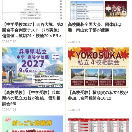
【中学受験2027】四谷大塚、第2
高校囲碁全国大会、団体戦は
回合不合判定テスト（7/5実施）
灘・南山女子部が優勝
偏差値…筑駒74・桜蔭70＜PR＞
2026.7.10
2026.8.5
【高校受験】【中学受験】兵庫
【高校受験】横須賀の私立4校が
県内の私立31校が集結、個別相
参加…合同相談会10/12
談会9/6
2026.7.28
2026.8.5