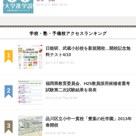
2015.5.11 Mon 19:15
学校・塾・予備校アクセスランキング
日能研、武蔵小杉校を新規開校…開校記念無
料テスト4/10
2011.3.7 Mon 17:37
福岡県教育委員会、H25教員採用候補者選考
試験第二次試験結果を発表
2012.10.23 Tue 23:48
品川区立小中一貫校「豊葉の杜学園」2013年
春開校
2012.9.18 Tue 14:04