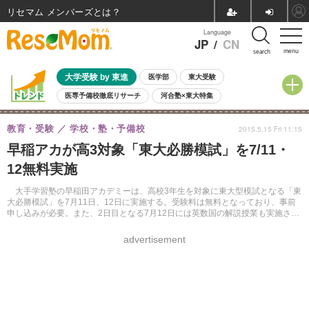
リセマム メンバーズ
Language
JP
/
CN
menu
search
大学受験 by 東進
医学部
東大受験
医専予備校徹底リサーチ
河合塾×東大特集
親子で考える大学選び
高校受験
中学受験
小学校受験
教育・受験
学校・塾・予備校
2015.5.15 Fri 11:15
共通テスト
夏休み
8月開催学校説明会・相談会
早稲アカが高3対象「東大必勝模試」を7/11・
8月開催イベント・WS
全国公立高校 過去問
人気記事
12無料実施
自由研究教材（小学生向け）
自由研究教材（中学生向け）
ランキング
大手学習塾の早稲田アカデミーは、高校3年生を対象に東大型模試となる「東
大必勝模試」を7月11日、12日に実施する。受験料は無料となっており、事前
申し込みが必要。また、2日目となる7月12日には英数国の解説授業も実施され
る予定。
advertisement