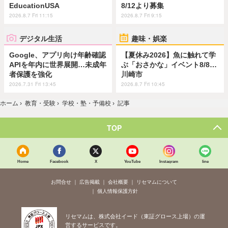
EducationUSA
8/12より募集
2026.8.7 Fri 11:15
2026.8.7 Fri 9:15
デジタル生活
趣味・娯楽
Google、アプリ向け年齢確認
【夏休み2026】魚に触れて学
APIを年内に世界展開…未成年
ぶ「おさかな」イベント8/8…
者保護を強化
川崎市
2026.7.31 Fri 13:45
2026.8.7 Fri 10:45
ホーム
›
教育・受験
›
学校・塾・予備校
›
記事
TOP
Home
Facebook
X
YouTube
Instagram
line
お問合せ
広告掲載
会社概要
リセマムについて
個人情報保護方針
リセマムは、株式会社イード（東証グロース上場）の運
営するサービスです。