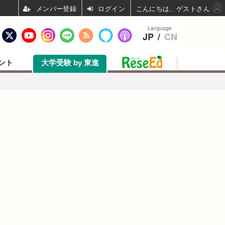
ログイン
こんにちは、ゲストさん
Language
JP
/
CN
ント
大学受験 by 東進