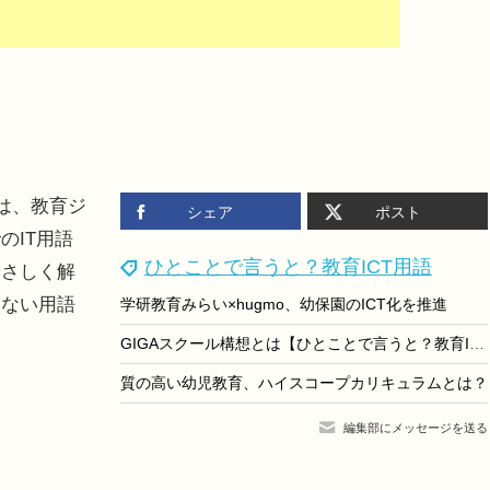
は、教育ジ
シェア
ポスト
のIT用語
ひとことで言うと？教育ICT用語
やさしく解
らない用語
学研教育みらい×hugmo、幼保園のICT化を推進
GIGAスクール構想とは【ひとことで言うと？教育ICT用語】
質の高い幼児教育、ハイスコープカリキュラムとは？
編集部にメッセージを送る