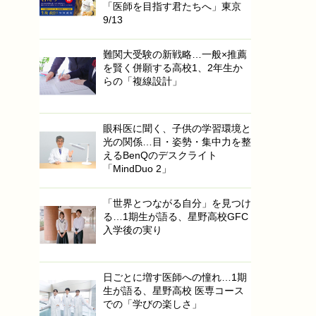
「医師を目指す君たちへ」東京
9/13
難関大受験の新戦略…一般×推薦
を賢く併願する高校1、2年生か
らの「複線設計」
眼科医に聞く、子供の学習環境と
光の関係…目・姿勢・集中力を整
えるBenQのデスクライト
「MindDuo 2」
「世界とつながる自分」を見つけ
る…1期生が語る、星野高校GFC
入学後の実り
日ごとに増す医師への憧れ…1期
生が語る、星野高校 医専コース
での「学びの楽しさ」