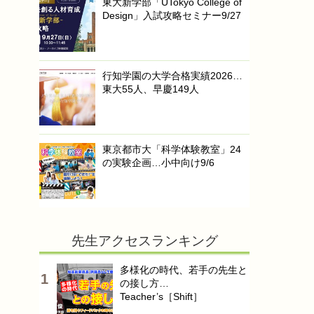
東大新学部「UTokyo College of
Design」入試攻略セミナー9/27
行知学園の大学合格実績2026…
東大55人、早慶149人
東京都市大「科学体験教室」24
の実験企画…小中向け9/6
先生アクセスランキング
多様化の時代、若手の先生と
の接し方…
Teacher’s［Shift］