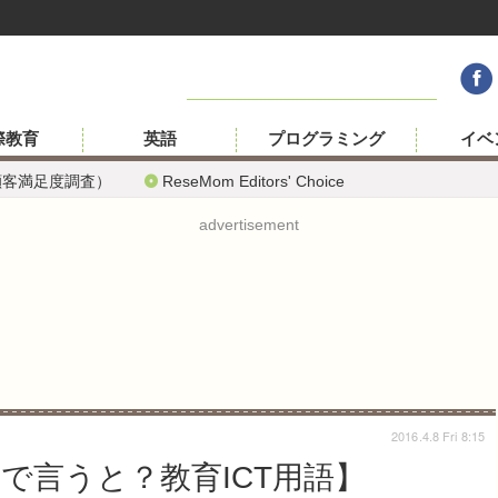
際教育
英語
プログラミング
イベ
顧客満足度調査）
ReseMom Editors' Choice
advertisement
2016.4.8 Fri 8:15
で言うと？教育ICT用語】