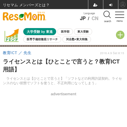
リセマム メンバーズ
Language
JP
/
CN
menu
search
大学受験 by 東進
医学部
東大受験
医専予備校徹底リサーチ
河合塾×東大特集
親子で考える大学選び
高校受験
中学受験
小学校受験
教育ICT
先生
2016.4.9 Sat 8:15
共通テスト
夏休み
8月開催学校説明会・相談会
ライセンスとは【ひとことで言うと？教育ICT
8月開催イベント・WS
全国公立高校 過去問
人気記事
用語】
自由研究教材（小学生向け）
自由研究教材（中学生向け）
ランキング
ライセンスとは【ひとことで言うと】「ソフトなどの利用許諾契約。ライセ
ンスのない状態でソフトを使うと、不正利用になってしまう」
advertisement