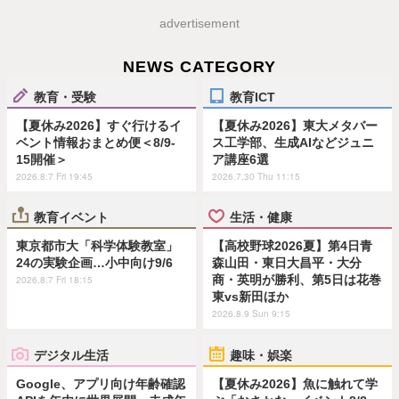
advertisement
NEWS CATEGORY
教育・受験
教育ICT
【夏休み2026】すぐ行けるイ
【夏休み2026】東大メタバー
ベント情報おまとめ便＜8/9-
ス工学部、生成AIなどジュニ
15開催＞
ア講座6選
2026.8.7 Fri 19:45
2026.7.30 Thu 11:15
教育イベント
生活・健康
東京都市大「科学体験教室」
【高校野球2026夏】第4日青
24の実験企画…小中向け9/6
森山田・東日大昌平・大分
商・英明が勝利、第5日は花巻
2026.8.7 Fri 18:15
東vs新田ほか
2026.8.9 Sun 9:15
デジタル生活
趣味・娯楽
Google、アプリ向け年齢確認
【夏休み2026】魚に触れて学