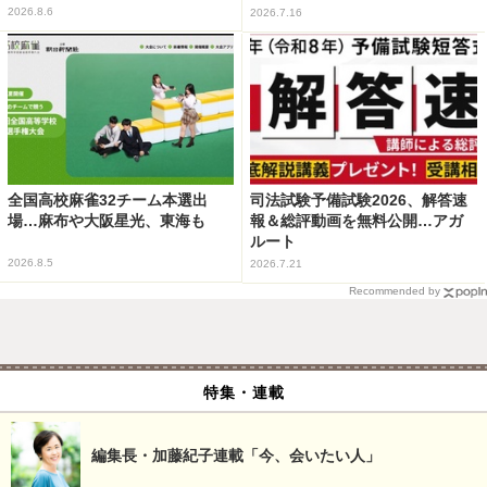
2026.8.6
2026.7.16
全国高校麻雀32チーム本選出
司法試験予備試験2026、解答速
場…麻布や大阪星光、東海も
報＆総評動画を無料公開…アガ
ルート
2026.8.5
2026.7.21
Recommended by
特集・連載
編集長・加藤紀子連載「今、会いたい人」