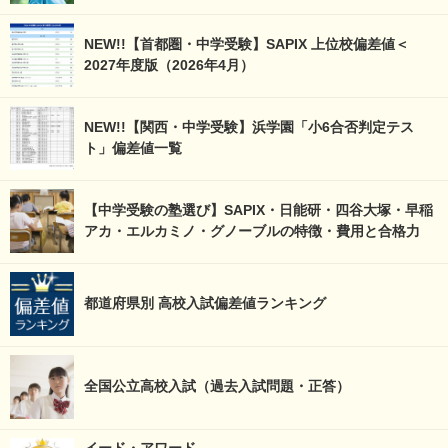
NEW!!【首都圏・中学受験】SAPIX 上位校偏差値＜
2027年度版（2026年4月）
NEW!!【関西・中学受験】浜学園「小6合否判定テス
ト」偏差値一覧
【中学受験の塾選び】SAPIX・日能研・四谷大塚・早稲
アカ・エルカミノ・グノーブルの特徴・費用と合格力
都道府県別 高校入試偏差値ランキング
全国公立高校入試（過去入試問題・正答）
イード・アワード