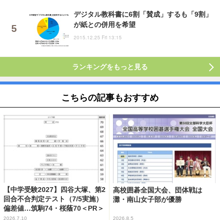
デジタル教科書に6割「賛成」するも「9割」
が紙との併用を希望
2015.12.25 Fri 13:15
ランキングをもっと見る
こちらの記事もおすすめ
【中学受験2027】四谷大塚、第2
高校囲碁全国大会、団体戦は
回合不合判定テスト（7/5実施）
灘・南山女子部が優勝
偏差値…筑駒74・桜蔭70＜PR＞
2026.7.10
2026.8.5