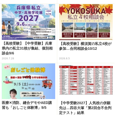
【高校受験】【中学受験】兵庫
【高校受験】横須賀の私立4校が
県内の私立31校が集結、個別相
参加…合同相談会10/12
談会9/6
2026.7.28
2026.8.5
医療✕消防、縫合デモやAED講
【中学受験2027】人気校の併願
習も「おしごと体験博」9/5
先は…四谷大塚「第2回合不合判
定テスト」結果