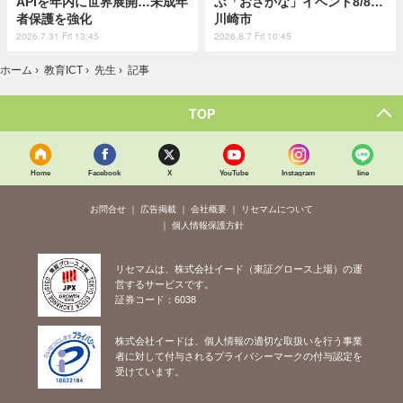
APIを年内に世界展開…未成年
ぶ「おさかな」イベント8/8…
者保護を強化
川崎市
2026.7.31 Fri 13:45
2026.8.7 Fri 10:45
ホーム
›
教育ICT
›
先生
›
記事
TOP
Home
Facebook
X
YouTube
Instagram
line
お問合せ
広告掲載
会社概要
リセマムについて
個人情報保護方針
リセマムは、株式会社イード（東証グロース上場）の運
営するサービスです。
証券コード：6038
株式会社イードは、個人情報の適切な取扱いを行う事業
者に対して付与されるプライバシーマークの付与認定を
受けています。