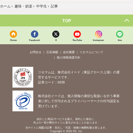
ホーム
›
趣味・娯楽
›
中学生
›
記事
TOP
Home
Facebook
X
YouTube
Instagram
line
お問合せ
広告掲載
会社概要
リセマムについて
個人情報保護方針
リセマムは、株式会社イード（東証グロース上場）の運
営するサービスです。
証券コード：6038
株式会社イードは、個人情報の適切な取扱いを行う事業
者に対して付与されるプライバシーマークの付与認定を
受けています。
紹介した商品/サービスを購入、契約した場合に、
売上の一部が弊社サイトに還元されることがあります。
当サイトに掲載の記事・見出し・写真・画像の無断転載を禁じます。
Copyright © 2026 IID, Inc.