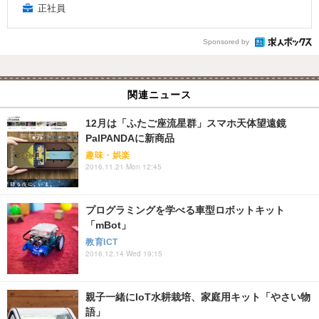
正社員
Sponsored by
関連ニュース
12月は「ふたご座流星群」スマホ天体望遠鏡
PalPANDAに新商品
趣味・娯楽
2016.11.21 Mon 12:45
プログラミングを学べる車型ロボットキット
「mBot」
教育ICT
2016.12.14 Wed 19:15
親子一緒にIoT水耕栽培、家庭用キット「やさい物
語」