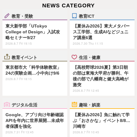
NEWS CATEGORY
教育・受験
教育ICT
東大新学部「UTokyo
【夏休み2026】東大メタバー
College of Design」入試攻
ス工学部、生成AIなどジュニ
略セミナー9/27
ア講座6選
2026.8.7 Fri 19:15
2026.7.30 Thu 11:15
教育イベント
生活・健康
東京都市大「科学体験教室」
【高校野球2026夏】第3日朝
24の実験企画…小中向け9/6
の部は東海大甲府が勝利、午
後の部で八幡商と健大高崎が
2026.8.7 Fri 18:15
激突
2026.8.7 Fri 12:45
デジタル生活
趣味・娯楽
Google、アプリ向け年齢確認
【夏休み2026】魚に触れて学
APIを年内に世界展開…未成年
ぶ「おさかな」イベント8/8…
者保護を強化
川崎市
2026.7.31 Fri 13:45
2026.8.7 Fri 10:45