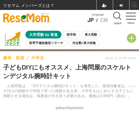
リセマム メンバーズ
Language
JP
/
CN
menu
search
大学受験 by 東進
医学部
東大受験
医専予備校徹底リサーチ
河合塾×東大特集
親子で考える大学選び
高校受験
中学受験
小学校受験
趣味・娯楽
中学生
2016.12.16 Fri 18:45
共通テスト
夏休み
8月開催学校説明会・相談会
子どもDIYにもオススメ、上海問屋のスケルト
8月開催イベント・WS
全国公立高校 過去問
人気記事
ンデジタル腕時計キット
自由研究教材（小学生向け）
自由研究教材（中学生向け）
ランキング
上海問屋は、「DIYデジタル腕時計キット」を発売した。推奨対象者は、ハン
ダ付けの経験や小学校で習った経験がある者。小学生をはじめとする子どもに
体験させる場合は、保護者が付き添う必要がある。価格は3,999円（税込）。
advertisement