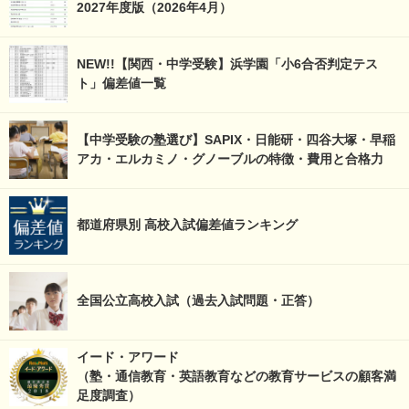
2027年度版（2026年4月）
NEW!!【関西・中学受験】浜学園「小6合否判定テス
ト」偏差値一覧
【中学受験の塾選び】SAPIX・日能研・四谷大塚・早稲
アカ・エルカミノ・グノーブルの特徴・費用と合格力
都道府県別 高校入試偏差値ランキング
全国公立高校入試（過去入試問題・正答）
イード・アワード
（塾・通信教育・英語教育などの教育サービスの顧客満
足度調査）