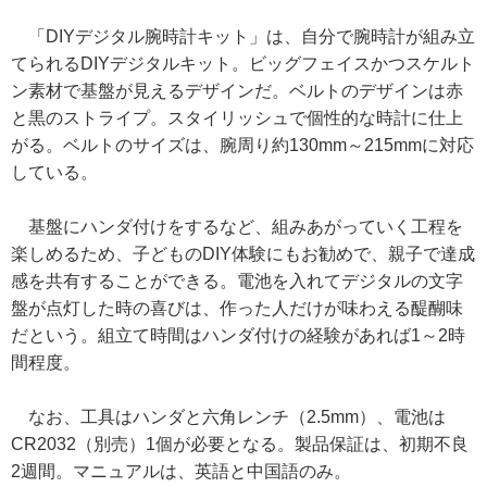
「DIYデジタル腕時計キット」は、自分で腕時計が組み立
てられるDIYデジタルキット。ビッグフェイスかつスケルト
ン素材で基盤が見えるデザインだ。ベルトのデザインは赤
と黒のストライプ。スタイリッシュで個性的な時計に仕上
がる。ベルトのサイズは、腕周り約130mm～215mmに対応
している。
基盤にハンダ付けをするなど、組みあがっていく工程を
楽しめるため、子どものDIY体験にもお勧めで、親子で達成
感を共有することができる。電池を入れてデジタルの文字
盤が点灯した時の喜びは、作った人だけが味わえる醍醐味
だという。組立て時間はハンダ付けの経験があれば1～2時
間程度。
なお、工具はハンダと六角レンチ（2.5mm）、電池は
CR2032（別売）1個が必要となる。製品保証は、初期不良
2週間。マニュアルは、英語と中国語のみ。