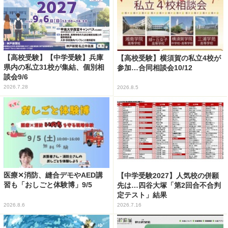
【高校受験】【中学受験】兵庫
【高校受験】横須賀の私立4校が
県内の私立31校が集結、個別相
参加…合同相談会10/12
談会9/6
2026.7.28
2026.8.5
医療✕消防、縫合デモやAED講
【中学受験2027】人気校の併願
習も「おしごと体験博」9/5
先は…四谷大塚「第2回合不合判
定テスト」結果
2026.8.6
2026.7.16