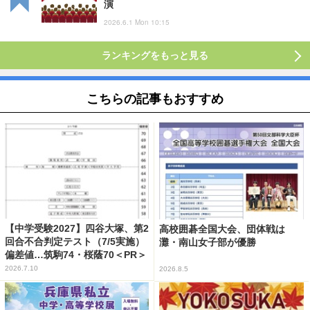
演
2026.6.1 Mon 10:15
ランキングをもっと見る
こちらの記事もおすすめ
【中学受験2027】四谷大塚、第2
高校囲碁全国大会、団体戦は
回合不合判定テスト（7/5実施）
灘・南山女子部が優勝
偏差値…筑駒74・桜蔭70＜PR＞
2026.7.10
2026.8.5