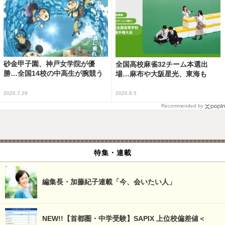
砂金甲子園、神戸女学院が優
全国高校麻雀32チーム本選出
勝…全国14校の中高生が腕競う
場…麻布や大阪星光、東海も
2026.7.29
2026.8.5
Recommended by
特集・連載
編集長・加藤紀子連載「今、会いたい人」
NEW!!【首都圏・中学受験】SAPIX 上位校偏差値＜