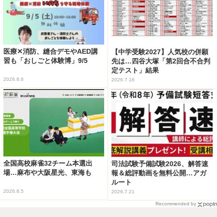
医療✕消防、縫合デモやAED講
【中学受験2027】人気校の併願
習も「おしごと体験博」9/5
先は…四谷大塚「第2回合不合判
定テスト」結果
2026.8.6
2026.7.16
全国高校麻雀32チーム本選出
司法試験予備試験2026、解答速
場…麻布や大阪星光、東海も
報＆総評動画を無料公開…アガ
ルート
2026.8.5
2026.7.21
Recommended by