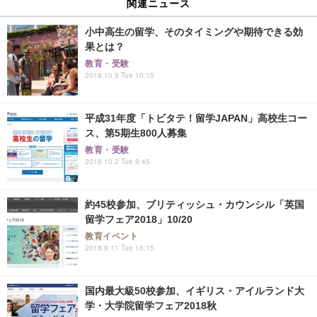
関連ニュース
小中高生の留学、そのタイミングや期待できる効
果とは？
教育・受験
2018.10.9 Tue 10:15
平成31年度「トビタテ！留学JAPAN」高校生コー
ス、第5期生800人募集
教育・受験
2018.10.2 Tue 9:45
約45校参加、ブリティッシュ・カウンシル「英国
留学フェア2018」10/20
教育イベント
2018.9.11 Tue 16:15
国内最大級50校参加、イギリス・アイルランド大
学・大学院留学フェア2018秋