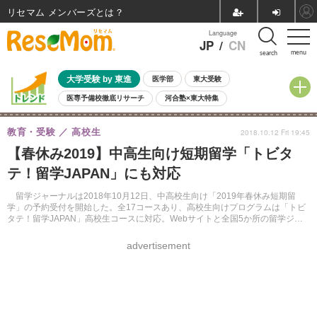
リセマム メンバーズ
Language
JP
/
CN
menu
search
大学受験 by 東進
医学部
東大受験
医専予備校徹底リサーチ
河合塾×東大特集
親子で考える大学選び
高校受験
中学受験
小学校受験
教育・受験
高校生
2018.10.12 Fri 19:45
共通テスト
夏休み
8月開催学校説明会・相談会
【春休み2019】中高生向け短期留学「トビタ
8月開催イベント・WS
全国公立高校 過去問
人気記事
テ！留学JAPAN」にも対応
自由研究教材（小学生向け）
自由研究教材（中学生向け）
ランキング
留学ジャーナルは2018年10月12日、中高校生向け「2019年春休み短期留
学」の予約受付を開始した。全17コースあり、高校生向けプログラムは「トビ
タテ！留学JAPAN」高校生コースに対応。Webサイトと全国5か所の留学ジャ
ーナルカウンセリングセンターから受け付けている。
advertisement