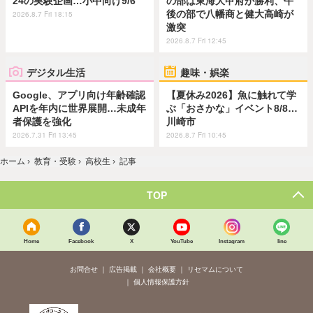
24の実験企画…小中向け9/6
の部は東海大甲府が勝利、午
後の部で八幡商と健大高崎が
2026.8.7 Fri 18:15
激突
2026.8.7 Fri 12:45
デジタル生活
趣味・娯楽
Google、アプリ向け年齢確認
【夏休み2026】魚に触れて学
APIを年内に世界展開…未成年
ぶ「おさかな」イベント8/8…
者保護を強化
川崎市
2026.7.31 Fri 13:45
2026.8.7 Fri 10:45
ホーム
›
教育・受験
›
高校生
›
記事
TOP
Home
Facebook
X
YouTube
Instagram
line
お問合せ
広告掲載
会社概要
リセマムについて
個人情報保護方針