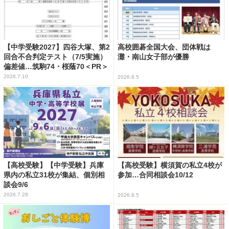
【中学受験2027】四谷大塚、第2
高校囲碁全国大会、団体戦は
回合不合判定テスト（7/5実施）
灘・南山女子部が優勝
偏差値…筑駒74・桜蔭70＜PR＞
2026.7.10
2026.8.5
【高校受験】【中学受験】兵庫
【高校受験】横須賀の私立4校が
県内の私立31校が集結、個別相
参加…合同相談会10/12
談会9/6
2026.7.28
2026.8.5