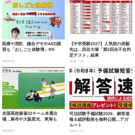
医療✕消防、縫合デモやAED講
【中学受験2027】人気校の併願
習も「おしごと体験博」9/5
先は…四谷大塚「第2回合不合判
定テスト」結果
2026.8.6
2026.7.16
全国高校麻雀32チーム本選出
司法試験予備試験2026、解答速
場…麻布や大阪星光、東海も
報＆総評動画を無料公開…アガ
ルート
2026.8.5
2026.7.21