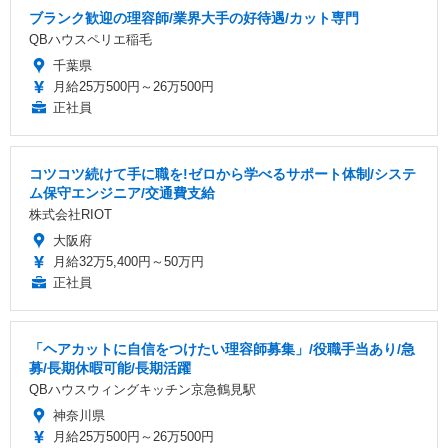
ブランク歓迎の理容師/業界大手の好待遇/カット専門
QBハウスペリエ稲毛
千葉県
月給25万500円～26万500円
正社員
コツコツ続けて手に職を!ゼロから学べるサポート体制/システ
ム保守エンジニア/交通費支給
株式会社RIOT
大阪府
月給32万5,400円～50万円
正社員
「ヘアカットに自信をつけたい理容師募集」/役職手当あり/急
募/長期休暇可能/長期活躍
QBハウスウィングキッチン京急鶴見駅
神奈川県
月給25万500円～26万500円