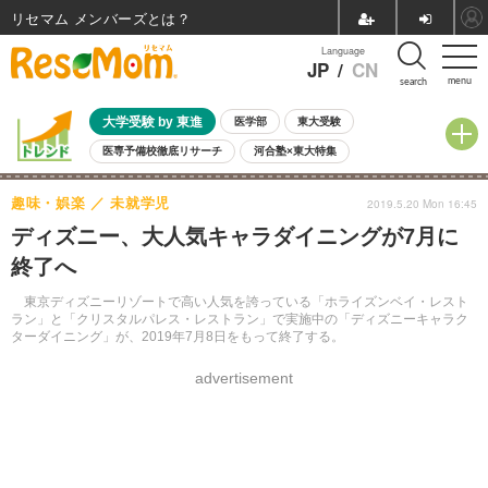
リセマム メンバーズ
Language
JP
/
CN
menu
search
大学受験 by 東進
医学部
東大受験
医専予備校徹底リサーチ
河合塾×東大特集
親子で考える大学選び
高校受験
中学受験
小学校受験
趣味・娯楽
未就学児
2019.5.20 Mon 16:45
共通テスト
夏休み
8月開催学校説明会・相談会
ディズニー、大人気キャラダイニングが7月に
8月開催イベント・WS
全国公立高校 過去問
人気記事
終了へ
自由研究教材（小学生向け）
自由研究教材（中学生向け）
ランキング
東京ディズニーリゾートで高い人気を誇っている「ホライズンベイ・レスト
ラン」と「クリスタルパレス・レストラン」で実施中の「ディズニーキャラク
ターダイニング」が、2019年7月8日をもって終了する。
advertisement