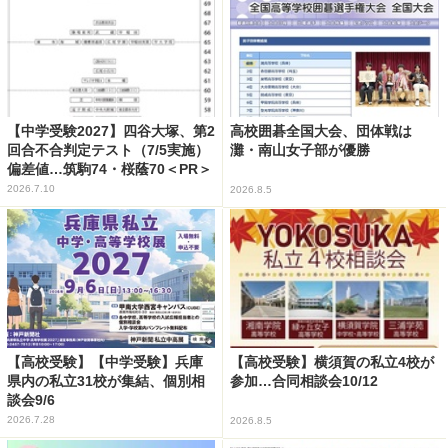
【中学受験2027】四谷大塚、第2
高校囲碁全国大会、団体戦は
回合不合判定テスト（7/5実施）
灘・南山女子部が優勝
偏差値…筑駒74・桜蔭70＜PR＞
2026.7.10
2026.8.5
【高校受験】【中学受験】兵庫
【高校受験】横須賀の私立4校が
県内の私立31校が集結、個別相
参加…合同相談会10/12
談会9/6
2026.7.28
2026.8.5