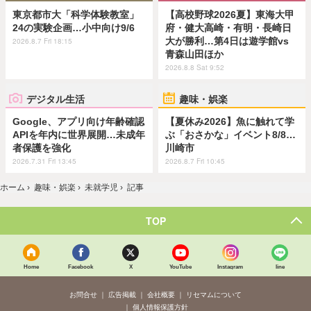
東京都市大「科学体験教室」
【高校野球2026夏】東海大甲
24の実験企画…小中向け9/6
府・健大高崎・有明・長崎日
大が勝利…第4日は遊学館vs
2026.8.7 Fri 18:15
青森山田ほか
2026.8.8 Sat 9:52
デジタル生活
趣味・娯楽
Google、アプリ向け年齢確認
【夏休み2026】魚に触れて学
APIを年内に世界展開…未成年
ぶ「おさかな」イベント8/8…
者保護を強化
川崎市
2026.7.31 Fri 13:45
2026.8.7 Fri 10:45
ホーム
›
趣味・娯楽
›
未就学児
›
記事
TOP
Home
Facebook
X
YouTube
Instagram
line
お問合せ
広告掲載
会社概要
リセマムについて
個人情報保護方針