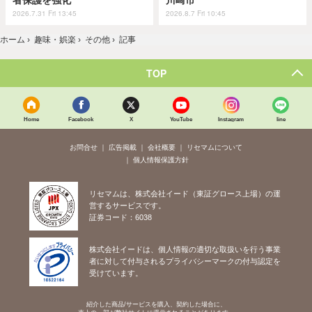
者保護を強化
川崎市
2026.7.31 Fri 13:45
2026.8.7 Fri 10:45
ホーム
›
趣味・娯楽
›
その他
›
記事
TOP
Home
Facebook
X
YouTube
Instagram
line
お問合せ
広告掲載
会社概要
リセマムについて
個人情報保護方針
リセマムは、株式会社イード（東証グロース上場）の運
営するサービスです。
証券コード：6038
株式会社イードは、個人情報の適切な取扱いを行う事業
者に対して付与されるプライバシーマークの付与認定を
受けています。
紹介した商品/サービスを購入、契約した場合に、