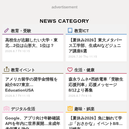
advertisement
NEWS CATEGORY
教育・受験
教育ICT
高校生が志願したい大学・東
【夏休み2026】東大メタバー
北…2位は山形大、1位は？
ス工学部、生成AIなどジュニ
ア講座6選
2026.8.7 Fri 10:15
2026.7.30 Thu 11:15
教育イベント
生活・健康
アメリカ留学の奨学金情報を
森永ラムネ×西鉄電車「受験生
紹介8/27東京…
応援列車」応援メッセージ
EducationUSA
8/12より募集
2026.8.7 Fri 11:15
2026.8.7 Fri 9:15
デジタル生活
趣味・娯楽
Google、アプリ向け年齢確認
【夏休み2026】魚に触れて学
APIを年内に世界展開…未成年
ぶ「おさかな」イベント8/8…