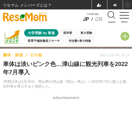
リセマム メンバーズ
Language
JP
/
CN
menu
search
大学受験 by 東進
医学部
東大受験
医専予備校徹底リサーチ
河合塾×東大特集
親子で考える大学選び
高校受験
中学受験
小学校受験
趣味・娯楽
その他
2021.5.20 Thu 19:15
共通テスト
夏休み
8月開催学校説明会・相談会
車体は淡いピンク色…津山線に観光列車を2022
8月開催イベント・WS
全国公立高校 過去問
人気記事
年7月導入
自由研究教材（小学生向け）
自由研究教材（中学生向け）
ランキング
JR西日本は5月20日、岡山県の津山線（岡山～津山）へ2022年7月に新たな観
光列車を導入すると発表した。
advertisement