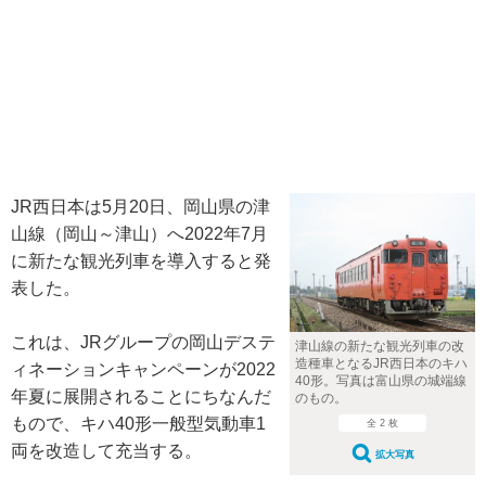
JR西日本は5月20日、岡山県の津
山線（岡山～津山）へ2022年7月
に新たな観光列車を導入すると発
表した。
これは、JRグループの岡山デステ
津山線の新たな観光列車の改
造種車となるJR西日本のキハ
ィネーションキャンペーンが2022
40形。写真は富山県の城端線
年夏に展開されることにちなんだ
のもの。
もので、キハ40形一般型気動車1
全 2 枚
両を改造して充当する。
拡大写真