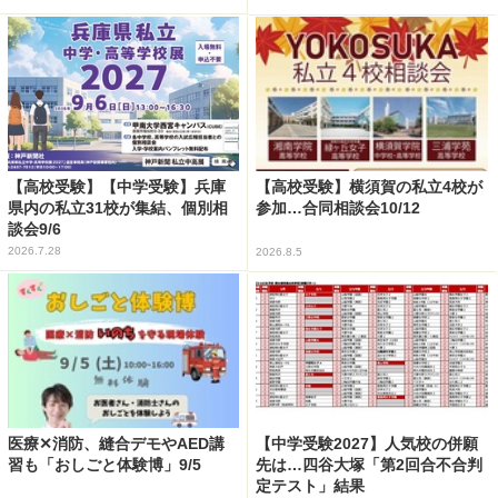
【高校受験】【中学受験】兵庫
【高校受験】横須賀の私立4校が
県内の私立31校が集結、個別相
参加…合同相談会10/12
談会9/6
2026.7.28
2026.8.5
医療✕消防、縫合デモやAED講
【中学受験2027】人気校の併願
習も「おしごと体験博」9/5
先は…四谷大塚「第2回合不合判
定テスト」結果