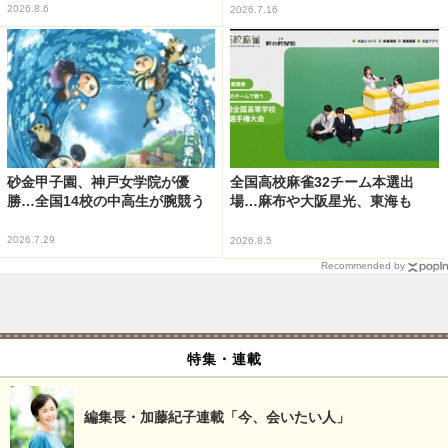
2026.8.6
2026.7.16
砂金甲子園、神戸女学院が優
全国高校麻雀32チーム本選出
勝…全国14校の中高生が腕競う
場…麻布や大阪星光、東海も
2026.7.29
2026.8.5
Recommended by
特集・連載
編集長・加藤紀子連載「今、会いたい人」