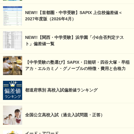
NEW!!【首都圏・中学受験】SAPIX 上位校偏差値＜
2027年度版（2026年4月）
NEW!!【関西・中学受験】浜学園「小6合否判定テス
ト」偏差値一覧
【中学受験の塾選び】SAPIX・日能研・四谷大塚・早稲
アカ・エルカミノ・グノーブルの特徴・費用と合格力
都道府県別 高校入試偏差値ランキング
全国公立高校入試（過去入試問題・正答）
イード・アワード