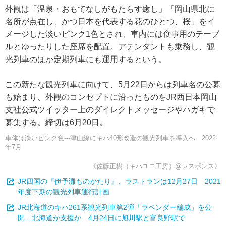
外観は「温泉・おもてなしがもたらす癒し」「岡山県北に
名所が点在し、かつ日本を代表する花のひとつ、桜」をイ
メージした淡いピンク1色とされ、車内には食事用のテーブ
ルとゆったりした座席を配置。アテンダントも乗務し、観
光列車のほか定期列車にも運用するという。
この新たな観光列車に向けて、5月22日からは列車名の公募
も始まり、外観のコンセプトに沿ったものをJR西日本岡山
支社公式ツイッター上のダイレクトメッセージやハガキで
募集する。締切は6月20日。
車体は淡いピンク色---津山線にキハ40形改造の観光列車を導入へ 2022
年7月
《佐藤正樹（キハユニ工房）@レスポンス》
JR四国の『伊予灘ものがたり』、ラストランは12月27日 2021
年度下期の観光列車運行計画
JR北海道のキハ261系観光列車第2弾「ラベンダー編成」を公
開…北海道が支援か 4月24日に旭川駅と富良野駅で