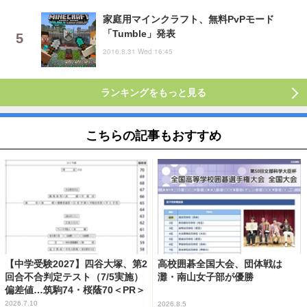
家庭用マインクラフト、無料PvPモード
「Tumble」発表
2016.8.31 Wed 16:45
ランキングをもっと見る
こちらの記事もおすすめ
【中学受験2027】四谷大塚、第2
高校囲碁全国大会、団体戦は
回合不合判定テスト（7/5実施）
灘・南山女子部が優勝
偏差値…筑駒74・桜蔭70＜PR＞
2026.7.10
2026.8.5